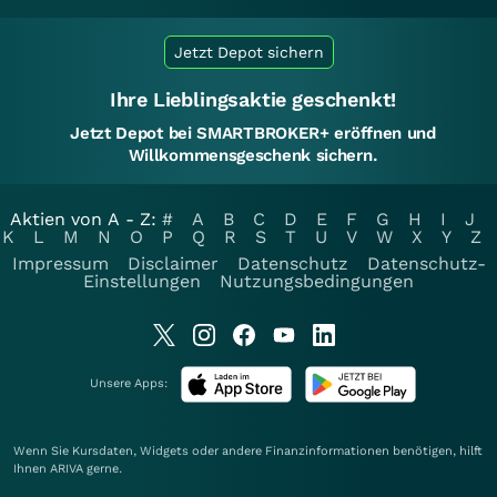
Jetzt Depot sichern
Ihre Lieblingsaktie geschenkt!
Jetzt Depot bei SMARTBROKER+ eröffnen und
Willkommensgeschenk sichern.
Aktien von A - Z:
#
A
B
C
D
E
F
G
H
I
J
K
L
M
N
O
P
Q
R
S
T
U
V
W
X
Y
Z
Impressum
Disclaimer
Datenschutz
Datenschutz-
Einstellungen
Nutzungsbedingungen
Unsere Apps:
Wenn Sie Kursdaten, Widgets oder andere Finanzinformationen benötigen, hilft
Ihnen
ARIVA
gerne.