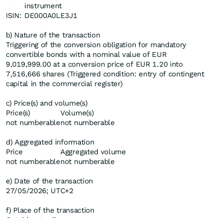
instrument
ISIN:
DE000A0LE3J1
b) Nature of the transaction
Triggering of the conversion obligation for mandatory
convertible bonds with a nominal value of EUR
9,019,999.00 at a conversion price of EUR 1.20 into
7,516,666 shares (Triggered condition: entry of contingent
capital in the commercial register)
c) Price(s) and volume(s)
Price(s)
Volume(s)
not numberable
not numberable
d) Aggregated information
Price
Aggregated volume
not numberable
not numberable
e) Date of the transaction
27/05/2026; UTC+2
f) Place of the transaction