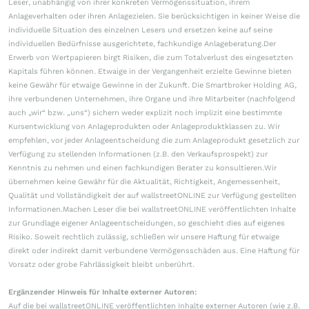
Leser, unabhängig von ihrer konkreten Vermögenssituation, ihrem
Anlageverhalten oder ihren Anlagezielen. Sie berücksichtigen in keiner Weise die
individuelle Situation des einzelnen Lesers und ersetzen keine auf seine
individuellen Bedürfnisse ausgerichtete, fachkundige Anlageberatung.Der
Erwerb von Wertpapieren birgt Risiken, die zum Totalverlust des eingesetzten
Kapitals führen können. Etwaige in der Vergangenheit erzielte Gewinne bieten
keine Gewähr für etwaige Gewinne in der Zukunft. Die Smartbroker Holding AG,
ihre verbundenen Unternehmen, ihre Organe und ihre Mitarbeiter (nachfolgend
auch „wir“ bzw. „uns“) sichern weder explizit noch implizit eine bestimmte
Kursentwicklung von Anlageprodukten oder Anlageproduktklassen zu. Wir
empfehlen, vor jeder Anlageentscheidung die zum Anlageprodukt gesetzlich zur
Verfügung zu stellenden Informationen (z.B. den Verkaufsprospekt) zur
Kenntnis zu nehmen und einen fachkundigen Berater zu konsultieren.Wir
übernehmen keine Gewähr für die Aktualität, Richtigkeit, Angemessenheit,
Qualität und Vollständigkeit der auf wallstreetONLINE zur Verfügung gestellten
Informationen.Machen Leser die bei wallstreetONLINE veröffentlichten Inhalte
zur Grundlage eigener Anlageentscheidungen, so geschieht dies auf eigenes
Risiko. Soweit rechtlich zulässig, schließen wir unsere Haftung für etwaige
direkt oder indirekt damit verbundene Vermögensschäden aus. Eine Haftung für
Vorsatz oder grobe Fahrlässigkeit bleibt unberührt.
Ergänzender Hinweis für Inhalte externer Autoren:
Auf die bei wallstreetONLINE veröffentlichten Inhalte externer Autoren (wie z.B.