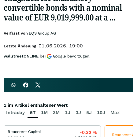
convertible bonds with a nominal
value of EUR 9,019,999.00 at a ...
Verfasst von
EQS Group AG
01.06.2026, 19:00
Letzte Änderung
wallstreetONLINE
bei
Google bevorzugen.
1 im Artikel enthaltener Wert
Intraday
5T
1M
3M
1J
3J
5J
10J
Max
Readcrest Capital
-0,32
%
Readcrest Cap