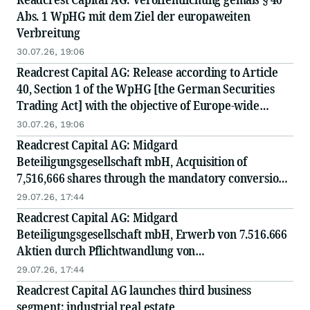
Abs. 1 WpHG mit dem Ziel der europaweiten
Verbreitung
30.07.26, 19:06
Readcrest Capital AG: Release according to Article
40, Section 1 of the WpHG [the German Securities
Trading Act] with the objective of Europe-wide
distribution
30.07.26, 19:06
Readcrest Capital AG: Midgard
Beteiligungsgesellschaft mbH, Acquisition of
7,516,666 shares through the mandatory conversion
of convertible bonds at a conversion price of EUR
29.07.26, 17:44
1.20
Readcrest Capital AG: Midgard
Beteiligungsgesellschaft mbH, Erwerb von 7.516.666
Aktien durch Pflichtwandlung von
Wandelschuldverschreibungen zum Wandlungspreis
29.07.26, 17:44
von EUR 1,20
Readcrest Capital AG launches third business
segment: industrial real estate