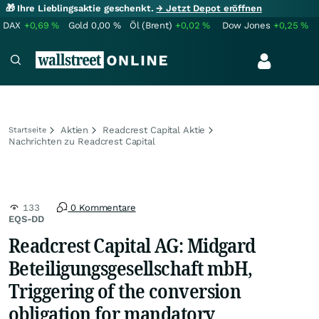
🎁 Ihre Lieblingsaktie geschenkt.
→ Jetzt Depot eröffnen
DAX
+0,69
%
Gold
0,00
%
Öl (Brent)
+0,02
%
Dow Jones
+0,25
%
Aktien
Readcrest Capital Aktie
Startseite
Nachrichten zu Readcrest Capital
133
0 Kommentare
EQS-DD
Readcrest Capital AG: Midgard
Beteiligungsgesellschaft mbH,
Triggering of the conversion
obligation for mandatory