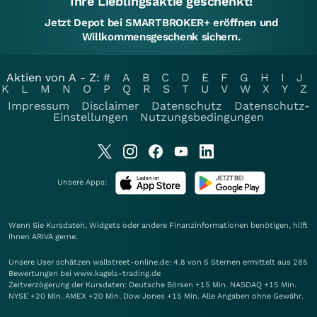
Ihre Lieblingsaktie geschenkt!
Jetzt Depot bei SMARTBROKER+ eröffnen und
Willkommensgeschenk sichern.
Aktien von A - Z:
#
A
B
C
D
E
F
G
H
I
J
K
L
M
N
O
P
Q
R
S
T
U
V
W
X
Y
Z
Impressum
Disclaimer
Datenschutz
Datenschutz-
Einstellungen
Nutzungsbedingungen
Unsere Apps:
Wenn Sie Kursdaten, Widgets oder andere Finanzinformationen benötigen, hilft
Ihnen
ARIVA
gerne.
Unsere User schätzen wallstreet-online.de: 4.8 von 5 Sternen ermittelt aus 285
Bewertungen bei www.kagels-trading.de
Zeitverzögerung der Kursdaten: Deutsche Börsen +15 Min. NASDAQ +15 Min.
NYSE +20 Min. AMEX +20 Min. Dow Jones +15 Min. Alle Angaben ohne Gewähr.