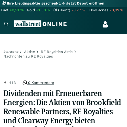
🎁 Ihre Lieblingsaktie geschenkt.
→ Jetzt Depot eröffnen
DAX
+0,51
%
Gold
+1,53
%
Öl (Brent)
-0,77
%
Dow Jones
-0,02
%
Aktien
RE Royalties Aktie
Startseite
Nachrichten zu RE Royalties
413
0 Kommentare
Dividenden mit Erneuerbaren
Energien: Die Aktien von Brookfield
Renewable Partners, RE Royalties
und Clearway Energy bieten