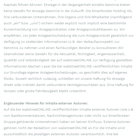
Kapitals führen können. Etwaige in der Vergangenheit erzielte Gewinne bieten
keine Gewähr für etwaige Gewinne in der Zukunft. Die Smartbroker Holding AG,
ihre verbundenen Unternehmen, ihre Organe und ihre Mitarbeiter (nachfolgend
auch „wir“ bzw. „uns“) sichern weder explizit noch implizit eine bestimmte
Kursentwicklung von Anlageprodukten oder Anlageproduktklassen zu. Wir
empfehlen, vor jeder Anlageentscheidung die zum Anlageprodukt gesetzlich zur
Verfügung zu stellenden Informationen (z.B. den Verkaufsprospekt) zur
Kenntnis zu nehmen und einen fachkundigen Berater zu konsultieren.Wir
übernehmen keine Gewähr für die Aktualität, Richtigkeit, Angemessenheit,
Qualität und Vollständigkeit der auf wallstreetONLINE zur Verfügung gestellten
Informationen.Machen Leser die bei wallstreetONLINE veröffentlichten Inhalte
zur Grundlage eigener Anlageentscheidungen, so geschieht dies auf eigenes
Risiko. Soweit rechtlich zulässig, schließen wir unsere Haftung für etwaige
direkt oder indirekt damit verbundene Vermögensschäden aus. Eine Haftung für
Vorsatz oder grobe Fahrlässigkeit bleibt unberührt.
Ergänzender Hinweis für Inhalte externer Autoren:
Auf die bei wallstreetONLINE veröffentlichten Inhalte externer Autoren (wie z.B.
von Gastkommentatoren, Nachrichtenagenturen oder nicht zur Smartbroker-
Gruppe gehörende Unternehmen) haben wir keinen Einfluss. Externe Autoren
gehören nicht der Redaktion von wallstreetONLINE an.Für die Inhalte sind
ausschließlich die jeweiligen externen Autoren verantwortlich. Ihre bei