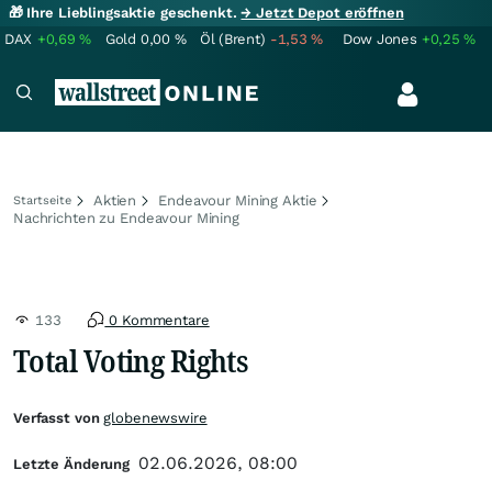
🎁 Ihre Lieblingsaktie geschenkt.
→ Jetzt Depot eröffnen
DAX
+0,69
%
Gold
0,00
%
Öl (Brent)
-1,53
%
Dow Jones
+0,25
%
Aktien
Endeavour Mining Aktie
Startseite
Nachrichten zu Endeavour Mining
133
0 Kommentare
Total Voting Rights
Verfasst von
globenewswire
02.06.2026, 08:00
Letzte Änderung