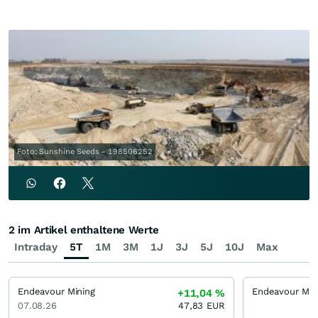
Foto: Sunshine Seeds - 198506252
2 im Artikel enthaltene Werte
Intraday
5T
1M
3M
1J
3J
5J
10J
Max
Endeavour Mining
+11,04
%
07.08.26
47,83
EUR