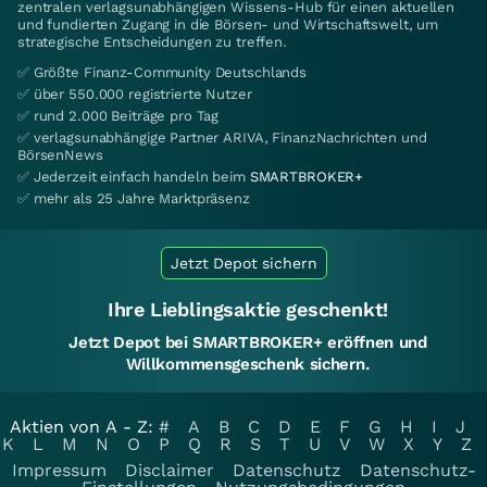
zentralen verlagsunabhängigen Wissens-Hub für einen aktuellen
und fundierten Zugang in die Börsen- und Wirtschaftswelt, um
strategische Entscheidungen zu treffen.
✅ Größte Finanz-Community Deutschlands
✅ über 550.000 registrierte Nutzer
✅ rund 2.000 Beiträge pro Tag
✅ verlagsunabhängige Partner ARIVA, FinanzNachrichten und
BörsenNews
✅ Jederzeit einfach handeln beim
SMARTBROKER+
✅ mehr als 25 Jahre Marktpräsenz
Jetzt Depot sichern
Ihre Lieblingsaktie geschenkt!
Jetzt Depot bei SMARTBROKER+ eröffnen und
Willkommensgeschenk sichern.
Aktien von A - Z:
#
A
B
C
D
E
F
G
H
I
J
K
L
M
N
O
P
Q
R
S
T
U
V
W
X
Y
Z
Impressum
Disclaimer
Datenschutz
Datenschutz-