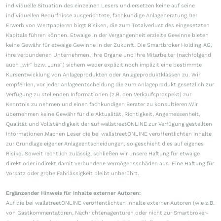
individuelle Situation des einzelnen Lesers und ersetzen keine auf seine
individuellen Bedürfnisse ausgerichtete, fachkundige Anlageberatung.Der
Erwerb von Wertpapieren birgt Risiken, die zum Totalverlust des eingesetzten
Kapitals führen können. Etwaige in der Vergangenheit erzielte Gewinne bieten
keine Gewähr für etwaige Gewinne in der Zukunft. Die Smartbroker Holding AG,
ihre verbundenen Unternehmen, ihre Organe und ihre Mitarbeiter (nachfolgend
auch „wir“ bzw. „uns“) sichern weder explizit noch implizit eine bestimmte
Kursentwicklung von Anlageprodukten oder Anlageproduktklassen zu. Wir
empfehlen, vor jeder Anlageentscheidung die zum Anlageprodukt gesetzlich zur
Verfügung zu stellenden Informationen (z.B. den Verkaufsprospekt) zur
Kenntnis zu nehmen und einen fachkundigen Berater zu konsultieren.Wir
übernehmen keine Gewähr für die Aktualität, Richtigkeit, Angemessenheit,
Qualität und Vollständigkeit der auf wallstreetONLINE zur Verfügung gestellten
Informationen.Machen Leser die bei wallstreetONLINE veröffentlichten Inhalte
zur Grundlage eigener Anlageentscheidungen, so geschieht dies auf eigenes
Risiko. Soweit rechtlich zulässig, schließen wir unsere Haftung für etwaige
direkt oder indirekt damit verbundene Vermögensschäden aus. Eine Haftung für
Vorsatz oder grobe Fahrlässigkeit bleibt unberührt.
Ergänzender Hinweis für Inhalte externer Autoren:
Auf die bei wallstreetONLINE veröffentlichten Inhalte externer Autoren (wie z.B.
von Gastkommentatoren, Nachrichtenagenturen oder nicht zur Smartbroker-