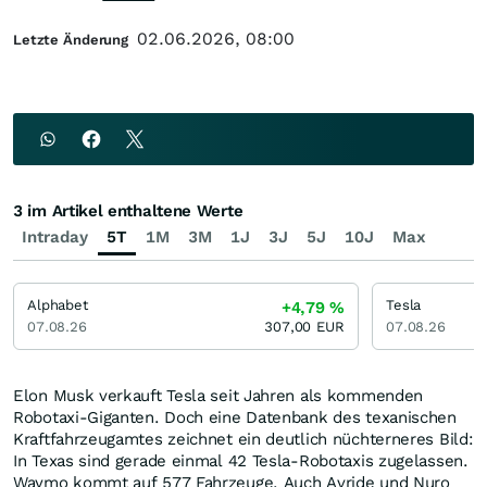
02.06.2026, 08:00
Letzte Änderung
3 im Artikel enthaltene Werte
Intraday
5T
1M
3M
1J
3J
5J
10J
Max
Alphabet
Tesla
+4,79
%
07.08.26
307,00
EUR
07.08.26
Elon Musk verkauft Tesla seit Jahren als kommenden
Robotaxi-Giganten. Doch eine Datenbank des texanischen
Kraftfahrzeugamtes zeichnet ein deutlich nüchterneres Bild:
In Texas sind gerade einmal 42 Tesla-Robotaxis zugelassen.
Waymo kommt auf 577 Fahrzeuge. Auch Avride und Nuro