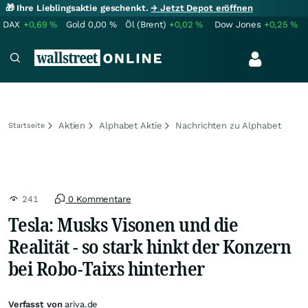
🎁 Ihre Lieblingsaktie geschenkt.
→ Jetzt Depot eröffnen
DAX
+0,69
%
Gold
0,00
%
Öl (Brent)
+0,02
%
Dow Jones
+0,25
%
Aktien
Alphabet Aktie
Nachrichten zu Alphabet
Startseite
241
0 Kommentare
Tesla: Musks Visonen und die
Realität - so stark hinkt der Konzern
bei Robo-Taixs hinterher
Verfasst von
ariva.de