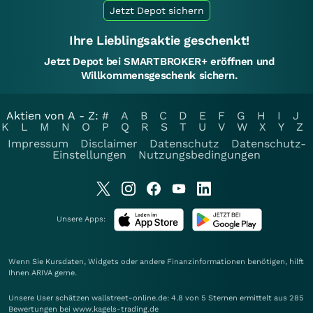
Jetzt Depot sichern
Ihre Lieblingsaktie geschenkt!
Jetzt Depot bei SMARTBROKER+ eröffnen und
Willkommensgeschenk sichern.
Aktien von A - Z:
#
A
B
C
D
E
F
G
H
I
J
K
L
M
N
O
P
Q
R
S
T
U
V
W
X
Y
Z
Impressum
Disclaimer
Datenschutz
Datenschutz-
Einstellungen
Nutzungsbedingungen
Unsere Apps:
Wenn Sie Kursdaten, Widgets oder andere Finanzinformationen benötigen, hilft
Ihnen
ARIVA
gerne.
Unsere User schätzen wallstreet-online.de: 4.8 von 5 Sternen ermittelt aus 285
Bewertungen bei www.kagels-trading.de