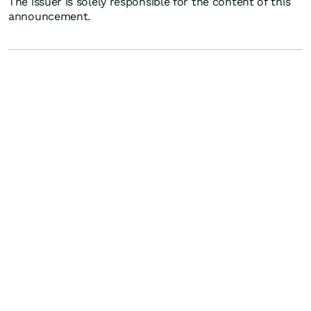
The issuer is solely responsible for the content of this
announcement.