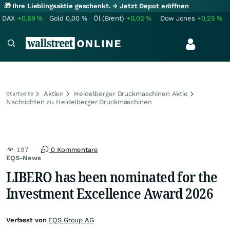
🎁 Ihre Lieblingsaktie geschenkt.
→ Jetzt Depot eröffnen
DAX
+0,69
%
Gold
0,00
%
Öl (Brent)
+0,02
%
Dow Jones
+0,25
%
Aktien
Heidelberger Druckmaschinen Aktie
Startseite
Nachrichten zu Heidelberger Druckmaschinen
197
0 Kommentare
EQS-News
LIBERO has been nominated for the
Investment Excellence Award 2026
Verfasst von
EQS Group AG