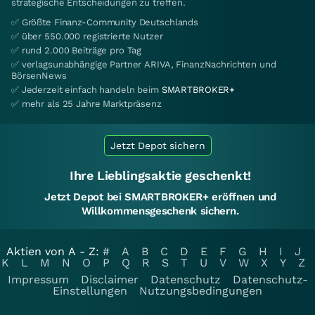
strategische Entscheidungen zu treffen.
✅ Größte Finanz-Community Deutschlands
✅ über 550.000 registrierte Nutzer
✅ rund 2.000 Beiträge pro Tag
✅ verlagsunabhängige Partner ARIVA, FinanzNachrichten und
BörsenNews
✅ Jederzeit einfach handeln beim
SMARTBROKER+
✅ mehr als 25 Jahre Marktpräsenz
Jetzt Depot sichern
Ihre Lieblingsaktie geschenkt!
Jetzt Depot bei SMARTBROKER+ eröffnen und
Willkommensgeschenk sichern.
Aktien von A - Z:
#
A
B
C
D
E
F
G
H
I
J
K
L
M
N
O
P
Q
R
S
T
U
V
W
X
Y
Z
Impressum
Disclaimer
Datenschutz
Datenschutz-
Einstellungen
Nutzungsbedingungen