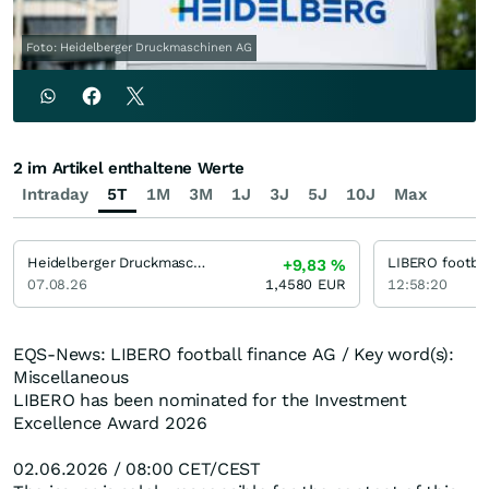
Foto: Heidelberger Druckmaschinen AG
2 im Artikel enthaltene Werte
Intraday
5T
1M
3M
1J
3J
5J
10J
Max
Heidelberger Druckmaschinen
LIBERO footbal
+9,83
%
07.08.26
1,4580
EUR
12:58:20
EQS-News: LIBERO football finance AG / Key word(s):
Miscellaneous
LIBERO has been nominated for the Investment
Excellence Award 2026
02.06.2026 / 08:00 CET/CEST