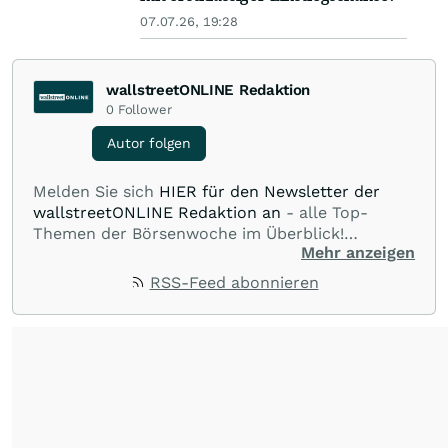
07.07.26, 19:28
wallstreetONLINE Redaktion
0
Follower
Autor folgen
Melden Sie sich
HIER für den Newsletter der
wallstreetONLINE Redaktion an
- alle Top-
Themen der Börsenwoche im Überblick!
Mehr anzeigen
Verpassen Sie kein wichtiges Anleger-Thema!
Für
Beiträge auf diesem journalistischen Channel ist
RSS-Feed abonnieren
die Chefredaktion der wallstreetONLINE
Redaktion verantwortlich.
Die Fachjournalisten
der wallstreetONLINE Redaktion berichten hier
mit ihren Kolleginnen und Kollegen aus den
Partnerredaktionen exklusiv, fundiert,
ausgewogen sowie unabhängig für den Anleger.
Die Zentralredaktion recherchiert intensiv, um
Anlegern der Kategorie Selbstentscheider