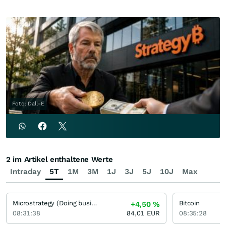
Foto: Dall-E
2 im Artikel enthaltene Werte
Intraday
5T
1M
3M
1J
3J
5J
10J
Max
Microstrategy (Doing business Strategy) (A)
Bitcoin
+4,50
%
08:31:38
84,01
EUR
08:35:28