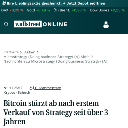
🎁 Ihre Lieblingsaktie geschenkt.
→ Jetzt Depot eröffnen
DAX
-0,09
%
Gold
+0,19
%
Öl (Brent)
+0,30
%
Dow Jones
+0,15
%
Aktien
Startseite
Microstrategy (Doing business Strategy) (A) Aktie
Nachrichten zu Microstrategy (Doing business Strategy) (A)
112597
0 Kommentare
Krypto-Schock
Bitcoin stürzt ab nach erstem
Verkauf von Strategy seit über 3
Jahren