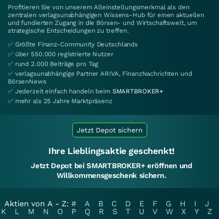
Profitieren Sie von unserem Alleinstellungsmerkmal als den
zentralen verlagsunabhängigen Wissens-Hub für einen aktuellen
und fundierten Zugang in die Börsen- und Wirtschaftswelt, um
strategische Entscheidungen zu treffen.
✅ Größte Finanz-Community Deutschlands
✅ über 550.000 registrierte Nutzer
✅ rund 2.000 Beiträge pro Tag
✅ verlagsunabhängige Partner ARIVA, FinanzNachrichten und
BörsenNews
✅ Jederzeit einfach handeln beim
SMARTBROKER+
✅ mehr als 25 Jahre Marktpräsenz
Jetzt Depot sichern
Ihre Lieblingsaktie geschenkt!
Jetzt Depot bei SMARTBROKER+ eröffnen und
Willkommensgeschenk sichern.
Aktien von A - Z:
#
A
B
C
D
E
F
G
H
I
J
K
L
M
N
O
P
Q
R
S
T
U
V
W
X
Y
Z