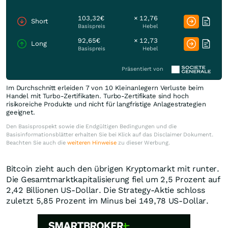
103,32€
× 12,76
Short
Basispreis
Hebel
92,65€
× 12,73
Long
Basispreis
Hebel
Präsentiert von
Im Durchschnitt erleiden 7 von 10 Kleinanlegern Verluste beim
Handel mit Turbo-Zertifikaten. Turbo-Zertifikate sind hoch
risikoreiche Produkte und nicht für langfristige Anlagestrategien
geeignet.
Den Basisprospekt sowie die Endgültigen Bedingungen und die
Basisinformationsblätter erhalten Sie bei Klick auf das Disclaimer Dokument.
Beachten Sie auch die
weiteren Hinweise
zu dieser Werbung.
Bitcoin zieht auch den übrigen Kryptomarkt mit runter.
Die Gesamtmarktkapitalisierung fiel um 2,5 Prozent auf
2,42 Billionen US-Dollar. Die Strategy-Aktie schloss
zuletzt 5,85 Prozent im Minus bei 149,78 US-Dollar.