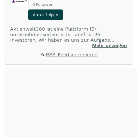
0
Follower
Autor folgen
Aktienwelt360 ist eine Plattform für
unternehmensorientierte, langfristige
Investoren. Wir haben es uns zur Aufgabe
gemacht, dass jeder Herr über seine eigenen
Mehr anzeigen
Finanzen werden und einfach besser investieren
RSS-Feed abonnieren
kann. Dieser Mission begegnen wir mit Wort,
Witz und vor allem: Spaß bei diesem ernsten
Thema.