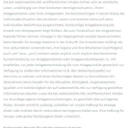
Die bei wallstreetONLINE veröffentlichten Inhalte richten sich an sämtliche
Leser, unabhängig von ihrer konkreten Vermögenssituation, ihrem
Anlageverhalten oder ihren Anlagezielen. Sie berücksichtigen in keiner Weise die
individuelle Situation des einzelnen Lesers und ersetzen keine auf seine
individuellen Bedürfnisse ausgerichtete, fachkundige Anlageberatung.Der
Erwerb von Wertpapieren birgt Risiken, die zum Totalverlust des eingesetzten
Kapitals führen können. Etwaige in der Vergangenheit erzielte Gewinne bieten
keine Gewähr für etwaige Gewinne in der Zukunft. Die Smartbroker Holding AG,
ihre verbundenen Unternehmen, ihre Organe und ihre Mitarbeiter (nachfolgend
auch „wir“ bzw. „uns“) sichern weder explizit noch implizit eine bestimmte
Kursentwicklung von Anlageprodukten oder Anlageproduktklassen zu. Wir
empfehlen, vor jeder Anlageentscheidung die zum Anlageprodukt gesetzlich zur
Verfügung zu stellenden Informationen (z.B. den Verkaufsprospekt) zur
Kenntnis zu nehmen und einen fachkundigen Berater zu konsultieren.Wir
übernehmen keine Gewähr für die Aktualität, Richtigkeit, Angemessenheit,
Qualität und Vollständigkeit der auf wallstreetONLINE zur Verfügung gestellten
Informationen.Machen Leser die bei wallstreetONLINE veröffentlichten Inhalte
zur Grundlage eigener Anlageentscheidungen, so geschieht dies auf eigenes
Risiko. Soweit rechtlich zulässig, schließen wir unsere Haftung für etwaige
direkt oder indirekt damit verbundene Vermögensschäden aus. Eine Haftung für
Vorsatz oder grobe Fahrlässigkeit bleibt unberührt.
Ergänzender Hinweis für Inhalte externer Autoren: