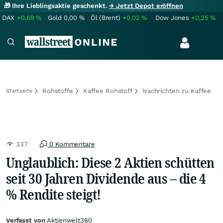
🎁 Ihre Lieblingsaktie geschenkt.
→ Jetzt Depot eröffnen
DAX
+0,69
%
Gold
0,00
%
Öl (Brent)
+0,02
%
Dow Jones
+0,25
%
Rohstoffe
Kaffee Rohstoff
Nachrichten zu Kaffee
Startseite
337
0 Kommentare
Unglaublich: Diese 2 Aktien schütten
seit 30 Jahren Dividende aus – die 4
% Rendite steigt!
Verfasst von
Aktienwelt360