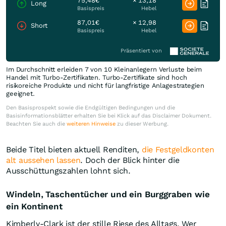
75,48€
× 13,18
Long
Basispreis
Hebel
87,01€
× 12,98
Short
Basispreis
Hebel
Präsentiert von
Im Durchschnitt erleiden 7 von 10 Kleinanlegern Verluste beim
Handel mit Turbo-Zertifikaten. Turbo-Zertifikate sind hoch
risikoreiche Produkte und nicht für langfristige Anlagestrategien
geeignet.
Den Basisprospekt sowie die Endgültigen Bedingungen und die
Basisinformationsblätter erhalten Sie bei Klick auf das Disclaimer Dokument.
Beachten Sie auch die
weiteren Hinweise
zu dieser Werbung.
Beide Titel bieten aktuell Renditen,
die Festgeldkonten
alt aussehen lassen
. Doch der Blick hinter die
Ausschüttungszahlen lohnt sich.
Windeln, Taschentücher und ein Burggraben wie
ein Kontinent
Kimberly-Clark ist der stille Riese des Alltags. Wer