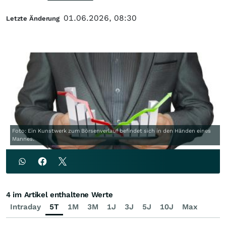
01.06.2026, 08:30
Letzte Änderung
Foto: Ein Kunstwerk zum Börsenverlauf befindet sich in den Händen eines
Mannes.
4 im Artikel enthaltene Werte
Intraday
5T
1M
3M
1J
3J
5J
10J
Max