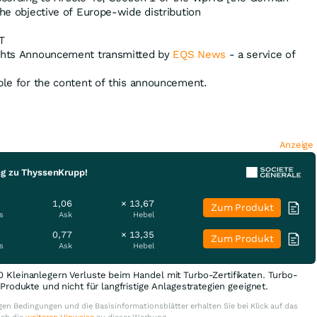
the objective of Europe-wide distribution
T
ights Announcement transmitted by
EQS News
- a service of
ible for the content of this announcement.
Anzeige
ng zu ThyssenKrupp!
1,06
× 13,67
Zum Produkt
s
Ask
Hebel
0,77
× 13,35
Zum Produkt
s
Ask
Hebel
0 Kleinanlegern Verluste beim Handel mit Turbo-Zertifikaten. Turbo-
e Produkte und nicht für langfristige Anlagestrategien geeignet.
en Bedingungen und die Basisinformationsblätter erhalten Sie bei Klick auf das