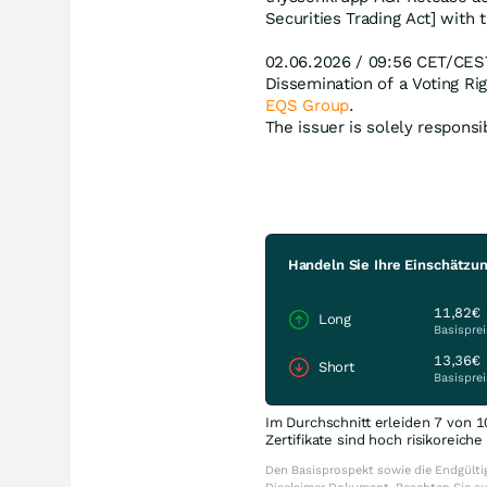
Securities Trading Act] with 
02.06.2026 / 09:56 CET/CES
Dissemination of a Voting R
EQS Group
.
The issuer is solely respons
Handeln Sie Ihre Einschätzu
11,82€
Long
Basisprei
13,36€
Short
Basisprei
Im Durchschnitt erleiden 7 von 1
Zertifikate sind hoch risikoreich
Den Basisprospekt sowie die Endgültig