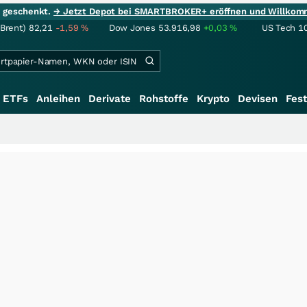
ie geschenkt.
→ Jetzt Depot bei SMARTBROKER+ eröffnen und Willkom
(Brent)
82,21
-1,59
%
Dow Jones
53.916,98
+0,03
%
US Tech 1
ETFs
Anleihen
Derivate
Rohstoffe
Krypto
Devisen
Fest
+