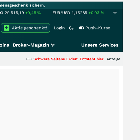
mensgeschenk sichern.
00
29.515,19
+0,45
%
EUR/USD
1,15285
+0,03
%
Aktie geschenkt!
Login
Push-Kurse
zins
Broker-Magazin ✨
Unsere Services
++
Schwere Seltene Erden: Entsteht hier die nächste Milliardenstory?
Anzeige
+++