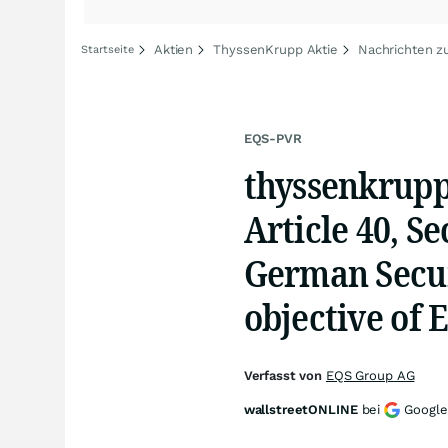
Aktien
ThyssenKrupp Aktie
Nachrichten z
Startseite
EQS-PVR
thyssenkrupp
Article 40, S
German Secur
objective of 
Verfasst von
EQS Group AG
wallstreetONLINE
bei
Google