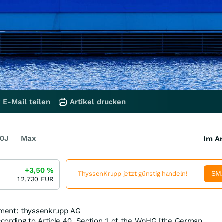
 E-Mail teilen
Artikel drucken
0J
Max
Im Ar
+3,50
%
SM
ThyssenKrupp jetzt günstig handeln!
12,730
EUR
ment: thyssenkrupp AG
cording to Article 40, Section 1 of the WpHG [the German