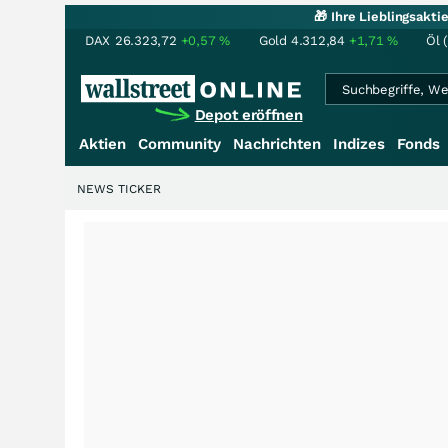
🎁 Ihre Lieblingsakt
DAX
26.323,72
+0,57
%
Gold
4.312,84
+1,71
%
Öl 
Depot eröffnen
Aktien
Community
Nachrichten
Indizes
Fonds
NEWS TICKER