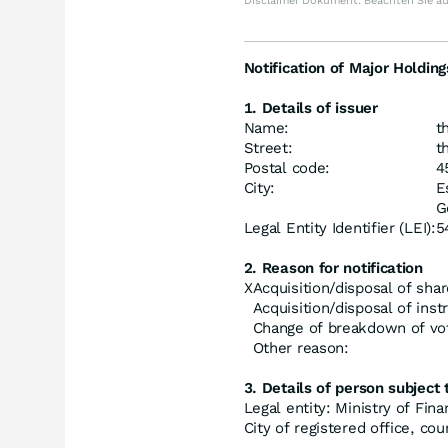
Disclaimer Dokument. Beachten Sie a
Notification of Major Holding
1. Details of issuer
Name:
t
Street:
t
Postal code:
4
City:
E
G
Legal Entity Identifier (LEI):
5
2. Reason for notification
X
Acquisition/disposal of shar
Acquisition/disposal of ins
Change of breakdown of vot
Other reason:
3. Details of person subject t
Legal entity: Ministry of Fin
City of registered office, co