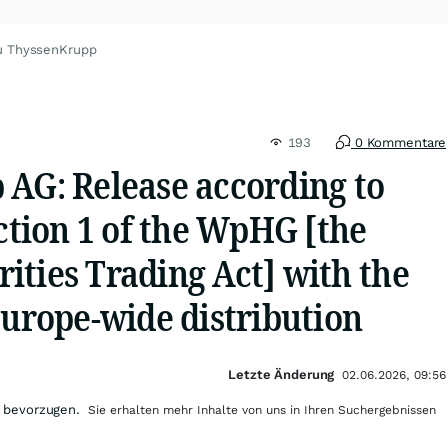
u ThyssenKrupp
193
0 Kommentare
 AG: Release according to
ection 1 of the WpHG [the
ities Trading Act] with the
Europe-wide distribution
Letzte Änderung
02.06.2026, 09:56
 bevorzugen.
Sie erhalten mehr Inhalte von uns in Ihren Suchergebnissen