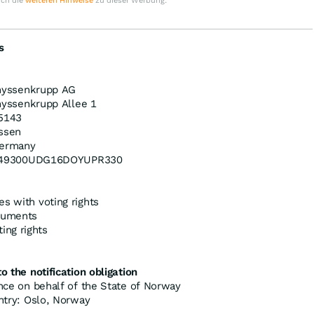
uch die
weiteren Hinweise
zu dieser Werbung.
s
hyssenkrupp AG
hyssenkrupp Allee 1
5143
ssen
ermany
49300UDG16DOYUPR330
es with voting rights
truments
ing rights
o the notification obligation
ance on behalf of the State of Norway
untry: Oslo, Norway