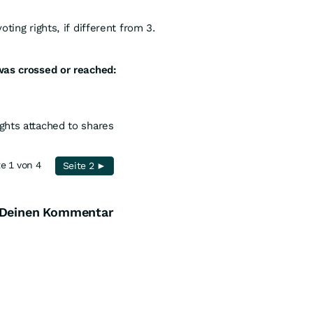
ting rights, if different from 3.
was crossed or reached:
ights attached to shares
te 1 von 4
Seite 2 ►
 Deinen Kommentar