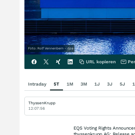
Foto: Rolf Vennenbern - dpa
URL kopieren
Per
Intraday
5T
1M
3M
1J
3J
5J
1
ThyssenKrupp
12:07:56
EQS Voting Rights Announce
thyssenkrupp AG: Release ac