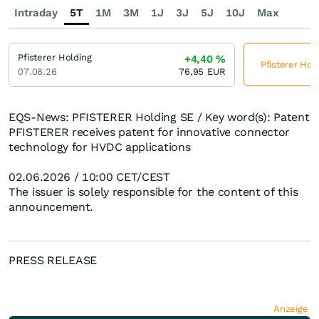
Intraday
5T
1M
3M
1J
3J
5J
10J
Max
Pfisterer Holding
+4,40
%
Pfisterer Hol
07.08.26
76,95
EUR
EQS-News: PFISTERER Holding SE / Key word(s): Patent
PFISTERER receives patent for innovative connector
technology for HVDC applications
02.06.2026 / 10:00 CET/CEST
The issuer is solely responsible for the content of this
announcement.
PRESS RELEASE
Anzeige