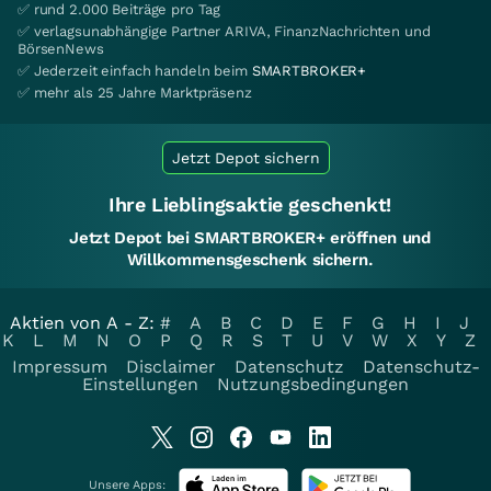
✅ rund 2.000 Beiträge pro Tag
✅ verlagsunabhängige Partner ARIVA, FinanzNachrichten und
BörsenNews
✅ Jederzeit einfach handeln beim
SMARTBROKER+
✅ mehr als 25 Jahre Marktpräsenz
Jetzt Depot sichern
Ihre Lieblingsaktie geschenkt!
Jetzt Depot bei SMARTBROKER+ eröffnen und
Willkommensgeschenk sichern.
Aktien von A - Z:
#
A
B
C
D
E
F
G
H
I
J
K
L
M
N
O
P
Q
R
S
T
U
V
W
X
Y
Z
Impressum
Disclaimer
Datenschutz
Datenschutz-
Einstellungen
Nutzungsbedingungen
Unsere Apps: