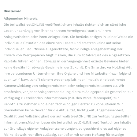
Disclaimer
Allgemeiner Hinweis:
Die bei wallstreetONLINE veröffentlichten Inhalte richten sich an sämtliche
Leser, unabhängig von ihrer konkreten Vermögenssituation, ihrem
Anlageverhalten oder ihren Anlagezielen. Sie berücksichtigen in keiner Weise die
individuelle Situation des einzelnen Lesers und ersetzen keine auf seine
individuellen Bedürfnisse ausgerichtete, fachkundige Anlageberatung.Der
Erwerb von Wertpapieren birgt Risiken, die zum Totalverlust des eingesetzten
Kapitals führen können. Etwaige in der Vergangenheit erzielte Gewinne bieten
keine Gewähr für etwaige Gewinne in der Zukunft. Die Smartbroker Holding AG,
ihre verbundenen Unternehmen, ihre Organe und ihre Mitarbeiter (nachfolgend
auch „wir“ bzw. „uns“) sichern weder explizit noch implizit eine bestimmte
Kursentwicklung von Anlageprodukten oder Anlageproduktklassen zu. Wir
empfehlen, vor jeder Anlageentscheidung die zum Anlageprodukt gesetzlich zur
Verfügung zu stellenden Informationen (z.B. den Verkaufsprospekt) zur
Kenntnis zu nehmen und einen fachkundigen Berater zu konsultieren.Wir
übernehmen keine Gewähr für die Aktualität, Richtigkeit, Angemessenheit,
Qualität und Vollständigkeit der auf wallstreetONLINE zur Verfügung gestellten
Informationen.Machen Leser die bei wallstreetONLINE veröffentlichten Inhalte
zur Grundlage eigener Anlageentscheidungen, so geschieht dies auf eigenes
Risiko. Soweit rechtlich zulässig, schließen wir unsere Haftung für etwaige