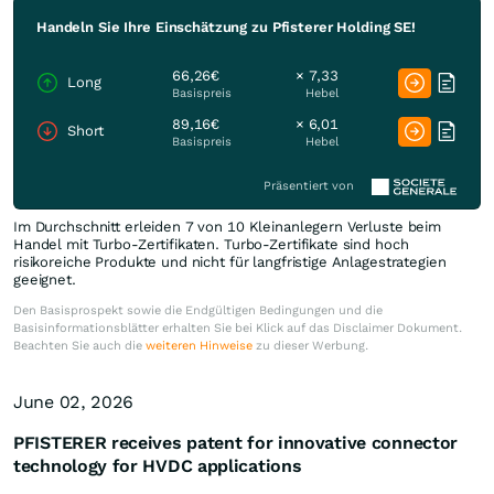
Handeln Sie Ihre Einschätzung zu Pfisterer Holding SE!
66,26€
× 7,33
Long
Basispreis
Hebel
89,16€
× 6,01
Short
Basispreis
Hebel
Präsentiert von
Im Durchschnitt erleiden 7 von 10 Kleinanlegern Verluste beim
Handel mit Turbo-Zertifikaten. Turbo-Zertifikate sind hoch
risikoreiche Produkte und nicht für langfristige Anlagestrategien
geeignet.
Den Basisprospekt sowie die Endgültigen Bedingungen und die
Basisinformationsblätter erhalten Sie bei Klick auf das Disclaimer Dokument.
Beachten Sie auch die
weiteren Hinweise
zu dieser Werbung.
June 02, 2026
PFISTERER receives patent for innovative connector
technology for HVDC applications