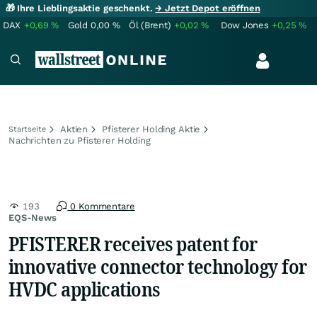
🎁 Ihre Lieblingsaktie geschenkt.
→ Jetzt Depot eröffnen
DAX
+0,69
%
Gold
0,00
%
Öl (Brent)
+0,02
%
Dow Jones
+0,25
%
Aktien
Pfisterer Holding Aktie
Startseite
Nachrichten zu Pfisterer Holding
193
0 Kommentare
EQS-News
PFISTERER receives patent for
innovative connector technology for
HVDC applications