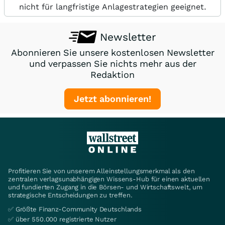
nicht für langfristige Anlagestrategien geeignet.
Newsletter
Abonnieren Sie unsere kostenlosen Newsletter
und verpassen Sie nichts mehr aus der
Redaktion
Jetzt abonnieren!
Profitieren Sie von unserem Alleinstellungsmerkmal als den
zentralen verlagsunabhängigen Wissens-Hub für einen aktuellen
und fundierten Zugang in die Börsen- und Wirtschaftswelt, um
strategische Entscheidungen zu treffen.
✅ Größte Finanz-Community Deutschlands
✅ über 550.000 registrierte Nutzer