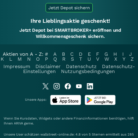
Jetzt Depot sichern
Ihre Lieblingsaktie geschenkt!
Jetzt Depot bei SMARTBROKER+ eröffnen und
Willkommensgeschenk sichern.
Aktien von A - Z:
#
A
B
C
D
E
F
G
H
I
J
K
L
M
N
O
P
Q
R
S
T
U
V
W
X
Y
Z
Impressum
Disclaimer
Datenschutz
Datenschutz-
Einstellungen
Nutzungsbedingungen
Unsere Apps:
Wenn Sie Kursdaten, Widgets oder andere Finanzinformationen benötigen, hilft
Ihnen
ARIVA
gerne.
Unsere User schätzen wallstreet-online.de: 4.8 von 5 Sternen ermittelt aus 285