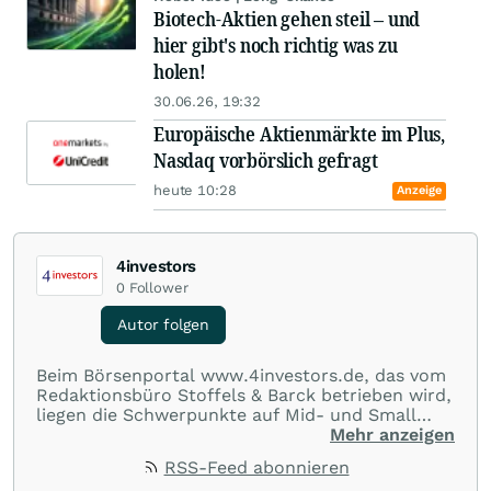
Biotech-Aktien gehen steil – und
hier gibt's noch richtig was zu
holen!
30.06.26, 19:32
Europäische Aktienmärkte im Plus,
Nasdaq vorbörslich gefragt
heute 10:28
Anzeige
4investors
0
Follower
Autor folgen
Beim Börsenportal www.4investors.de, das vom
Redaktionsbüro Stoffels & Barck betrieben wird,
liegen die Schwerpunkte auf Mid- und Small
Caps aus dem deutschsprachigen Raum. Der
Mehr anzeigen
Entry Standard sowie Börsengänge (IPOs) und
RSS-Feed abonnieren
Notierungsaufnahmen werden besonders genau