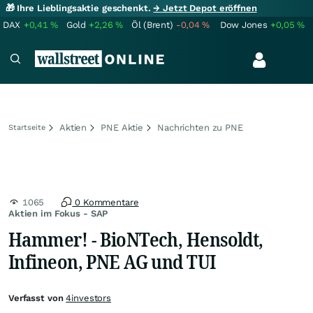
🎁 Ihre Lieblingsaktie geschenkt.
→ Jetzt Depot eröffnen
DAX
+0,41
%
Gold
+2,26
%
Öl (Brent)
-0,04
%
Dow Jones
+0,05
%
Aktien
PNE Aktie
Nachrichten zu PNE
Startseite
1065
0 Kommentare
Aktien im Fokus - SAP
Hammer! - BioNTech, Hensoldt,
Infineon, PNE AG und TUI
Verfasst von
4investors