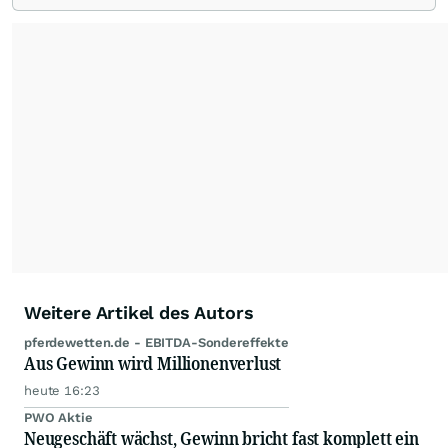
beobachtet. Eine Übersicht über
Ratingmeldungen renommierter Banken und
Analystenhäuser sowie externe Kolumnen zu
Konjunktur- und Wirtschaftsthemen, zu
Länderperspektiven und Rohstoffaspekten
ergänzen die Informationspalette von
www.4investors.de
. Das Portfolio umfasst dabei
rund 20 zumeist europäische Analystenhäuser
und mehr als 50 Kolumnisten aus Europa und
Übersee.
Weitere Artikel des Autors
pferdewetten.de - EBITDA-Sondereffekte
Aus Gewinn wird Millionenverlust
heute 16:23
PWO Aktie
Neugeschäft wächst, Gewinn bricht fast komplett ein