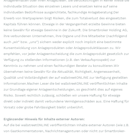
Anlageverhalten oder ihren Anlagezielen. Sie berücksichtigen in keiner Weise die
individuelle Situation des einzelnen Lesers und ersetzen keine auf seine
individuellen Bedürfnisse ausgerichtete, fachkundige Anlageberatung.Der
Erwerb von Wertpapieren birgt Risiken, die zum Totalverlust des eingesetzten
Kapitals führen können. Etwaige in der Vergangenheit erzielte Gewinne bieten
keine Gewähr für etwaige Gewinne in der Zukunft. Die Smartbroker Holding AG,
ihre verbundenen Unternehmen, ihre Organe und ihre Mitarbeiter (nachfolgend
auch „wir“ bzw. „uns“) sichern weder explizit noch implizit eine bestimmte
Kursentwicklung von Anlageprodukten oder Anlageproduktklassen zu. Wir
empfehlen, vor jeder Anlageentscheidung die zum Anlageprodukt gesetzlich zur
Verfügung zu stellenden Informationen (z.B. den Verkaufsprospekt) zur
Kenntnis zu nehmen und einen fachkundigen Berater zu konsultieren.Wir
übernehmen keine Gewähr für die Aktualität, Richtigkeit, Angemessenheit,
Qualität und Vollständigkeit der auf wallstreetONLINE zur Verfügung gestellten
Informationen.Machen Leser die bei wallstreetONLINE veröffentlichten Inhalte
zur Grundlage eigener Anlageentscheidungen, so geschieht dies auf eigenes
Risiko. Soweit rechtlich zulässig, schließen wir unsere Haftung für etwaige
direkt oder indirekt damit verbundene Vermögensschäden aus. Eine Haftung für
Vorsatz oder grobe Fahrlässigkeit bleibt unberührt.
Ergänzender Hinweis für Inhalte externer Autoren:
Auf die bei wallstreetONLINE veröffentlichten Inhalte externer Autoren (wie z.B.
von Gastkommentatoren, Nachrichtenagenturen oder nicht zur Smartbroker-