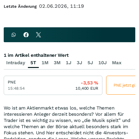
02.06.2026, 11:19
Letzte Änderung
1 im Artikel enthaltener Wert
Intraday
5T
1M
3M
1J
3J
5J
10J
Max
PNE
-3,53
%
PNE jetzt gün
15:48:54
10,400
EUR
Wo ist am Aktienmarkt etwas los, welche Themen
interessieren Anleger derzeit besonders? Vor allem für
Trader ist es wichtig zu wissen, wo „die Musik spielt” und
welche Themen an der Börse aktuell besonders stark im
Fokus stehen. Und hier entscheidet nicht die 4investors-