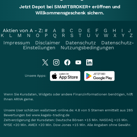
Jetzt Depot bei SMARTBROKER+ eröffnen und
Willkommensgeschenk sichern.
Aktien von A - Z:
#
A
B
C
D
E
F
G
H
I
J
K
L
M
N
O
P
Q
R
S
T
U
V
W
X
Y
Z
Impressum
Disclaimer
Datenschutz
Datenschutz-
Einstellungen
Nutzungsbedingungen
Unsere Apps:
Wenn Sie Kursdaten, Widgets oder andere Finanzinformationen benötigen, hilft
Ihnen
ARIVA
gerne.
Unsere User schätzen wallstreet-online.de: 4.8 von 5 Sternen ermittelt aus 285
Bewertungen bei www.kagels-trading.de
Zeitverzögerung der Kursdaten: Deutsche Börsen +15 Min. NASDAQ +15 Min.
NYSE +20 Min. AMEX +20 Min. Dow Jones +15 Min. Alle Angaben ohne Gewähr.