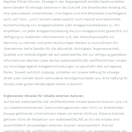
Kapitals führen können. Etwaige in der Vergangenheit erzielte Gewinne bieten
keine Gewähr für etwaige Gewinne in der Zukunft. Die Smartbroker Holding AG,
ihre verbundenen Unternehmen, ihre Organe und ihre Mitarbeiter (nachfolgend
auch „wir“ bzw. „uns“) sichern weder explizit noch implizit eine bestimmte
Kursentwicklung von Anlageprodukten oder Anlageproduktklassen zu. Wir
empfehlen, vor jeder Anlageentscheidung die zum Anlageprodukt gesetzlich zur
Verfügung zu stellenden Informationen (z.B. den Verkaufsprospekt) zur
Kenntnis zu nehmen und einen fachkundigen Berater zu konsultieren.Wir
übernehmen keine Gewähr für die Aktualität, Richtigkeit, Angemessenheit,
Qualität und Vollständigkeit der auf wallstreetONLINE zur Verfügung gestellten
Informationen.Machen Leser die bei wallstreetONLINE veröffentlichten Inhalte
zur Grundlage eigener Anlageentscheidungen, so geschieht dies auf eigenes
Risiko. Soweit rechtlich zulässig, schließen wir unsere Haftung für etwaige
direkt oder indirekt damit verbundene Vermögensschäden aus. Eine Haftung für
Vorsatz oder grobe Fahrlässigkeit bleibt unberührt.
Ergänzender Hinweis für Inhalte externer Autoren:
Auf die bei wallstreetONLINE veröffentlichten Inhalte externer Autoren (wie z.B.
von Gastkommentatoren, Nachrichtenagenturen oder nicht zur Smartbroker-
Gruppe gehörende Unternehmen) haben wir keinen Einfluss. Externe Autoren
gehören nicht der Redaktion von wallstreetONLINE an.Für die Inhalte sind
ausschließlich die jeweiligen externen Autoren verantwortlich. Ihre bei
wallstreetONLINE veröffentlichten Inhalte sind nicht von Anlageinteressen der