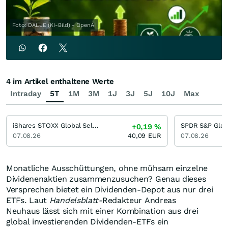
Foto: DALLE (KI-Bild) - OpenAI
4 im Artikel enthaltene Werte
Intraday
5T
1M
3M
1J
3J
5J
10J
Max
iShares STOXX Global Select Dividend 100 UCITS ETF (DE)
+0,19
%
07.08.26
40,09
EUR
07.08.26
Monatliche Ausschüttungen, ohne mühsam einzelne
Dividenenaktien zusammenzusuchen? Genau dieses
Versprechen bietet ein Dividenden-Depot aus nur drei
ETFs. Laut
Handelsblatt-
Redakteur Andreas
Neuhaus lässt sich mit einer Kombination aus drei
global investierenden Dividenden-ETFs ein