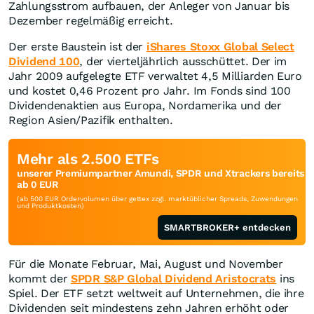
Zahlungsstrom aufbauen, der Anleger von Januar bis
Dezember regelmäßig erreicht.
Der erste Baustein ist der
iShares Stoxx Global Select
Dividend 100
, der vierteljährlich ausschüttet. Der im
Jahr 2009 aufgelegte ETF verwaltet 4,5 Milliarden Euro
und kostet 0,46 Prozent pro Jahr. Im Fonds sind 100
Dividendenaktien aus Europa, Nordamerika und der
Region Asien/Pazifik enthalten.
Mehr als 2.500 ETFs
unserer Premiumpartner Amundi, SPDR und Xtrackers bereits
ab 0 EUR
(ab 500 EUR Ordervolumen über gettex zzgl. marktüblicher Spreads, Zuwendungen
und Produktkosten)
SMARTBROKER+ entdecken
Für die Monate Februar, Mai, August und November
kommt der
SPDR S&P Global Dividend Aristocrats
ins
Spiel. Der ETF setzt weltweit auf Unternehmen, die ihre
Dividenden seit mindestens zehn Jahren erhöht oder