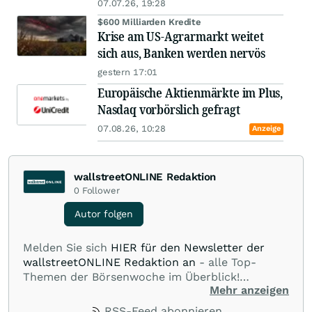
07.07.26, 19:28
$600 Milliarden Kredite
Krise am US-Agrarmarkt weitet
sich aus, Banken werden nervös
gestern 17:01
Europäische Aktienmärkte im Plus,
Nasdaq vorbörslich gefragt
07.08.26, 10:28
Anzeige
wallstreetONLINE Redaktion
0
Follower
Autor folgen
Melden Sie sich
HIER für den Newsletter der
wallstreetONLINE Redaktion an
- alle Top-
Themen der Börsenwoche im Überblick!
Mehr anzeigen
Verpassen Sie kein wichtiges Anleger-Thema!
Für
Beiträge auf diesem journalistischen Channel ist
RSS-Feed abonnieren