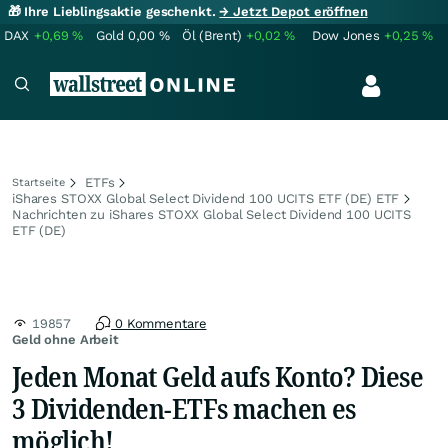
🎁 Ihre Lieblingsaktie geschenkt.
→ Jetzt Depot eröffnen
DAX
+0,69
%
Gold
0,00
%
Öl (Brent)
+0,02
%
Dow Jones
+0,25
%
ETFs
Startseite
iShares STOXX Global Select Dividend 100 UCITS ETF (DE) ETF
Nachrichten zu iShares STOXX Global Select Dividend 100 UCITS
ETF (DE)
19857
0 Kommentare
Geld ohne Arbeit
Jeden Monat Geld aufs Konto? Diese
3 Dividenden-ETFs machen es
möglich!