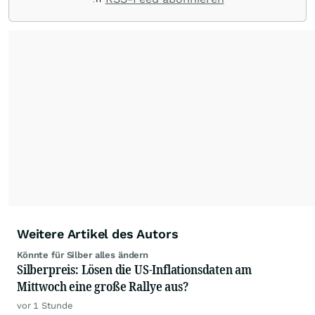
die Chefredaktion der wallstreetONLINE
Redaktion verantwortlich.
Die Fachjournalisten
der wallstreetONLINE Redaktion berichten hier
mit ihren Kolleginnen und Kollegen aus den
Partnerredaktionen exklusiv, fundiert,
ausgewogen sowie unabhängig für den Anleger.
Die Zentralredaktion recherchiert intensiv, um
Anlegern der Kategorie Selbstentscheider
relevante Informationen für ihre
Anlageentscheidungen liefern zu können.
NEU:
Podcast "Börse, Baby!"
Weitere Artikel des Autors
Könnte für Silber alles ändern
Silberpreis: Lösen die US-Inflationsdaten am
Mittwoch eine große Rallye aus?
vor 1 Stunde