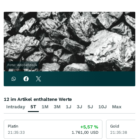
Foto: AdobeStock
12 im Artikel enthaltene Werte
Intraday
5T
1M
3M
1J
3J
5J
10J
Max
Platin
Gold
+5,57
%
21:35:33
1.761,00
USD
21:35:38