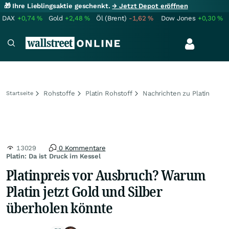
🎁 Ihre Lieblingsaktie geschenkt.
→ Jetzt Depot eröffnen
DAX
+0,74
%
Gold
+2,48
%
Öl (Brent)
-1,62
%
Dow Jones
+0,30
%
Rohstoffe
Platin Rohstoff
Nachrichten zu Platin
Startseite
13029
0 Kommentare
Platin: Da ist Druck im Kessel
Platinpreis vor Ausbruch? Warum
Platin jetzt Gold und Silber
überholen könnte