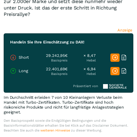
zur 2.000er Marke und setzt diese nunmehr wieder
unter Druck. Ist das der erste Schritt in Richtung
Preisrallye?
Anzeige
Handeln Sie Ihre Einschätzung zu DAX!
29.242,95€
× 8,47
Short
Basispreis
Hebel
22.401,69€
× 6,94
Long
Basispreis
Hebel
Präsentiert von
Im Durchschnitt erleiden 7 von 10 Kleinanlegern Verluste beim
Handel mit Turbo-Zertifikaten. Turbo-Zertifikate sind hoch
risikoreiche Produkte und nicht für langfristige Anlagestrategien
geeignet.
Den Basisprospekt sowie die Endgültigen Bedingungen und die
Basisinformationsblätter erhalten Sie bei Klick auf das Disclaimer Dokument.
Beachten Sie auch die
weiteren Hinweise
zu dieser Werbung.