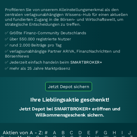
Profitieren Sie von unserem Alleinstellungsmerkmal als den
zentralen verlagsunabhängigen Wissens-Hub für einen aktuellen
und fundierten Zugang in die Börsen- und Wirtschaftswelt, um
strategische Entscheidungen zu treffen.
✅ Größte Finanz-Community Deutschlands
✅ über 550.000 registrierte Nutzer
✅ rund 2.000 Beiträge pro Tag
✅ verlagsunabhängige Partner ARIVA, FinanzNachrichten und
BörsenNews
✅ Jederzeit einfach handeln beim
SMARTBROKER+
✅ mehr als 25 Jahre Marktpräsenz
Jetzt Depot sichern
Ihre Lieblingsaktie geschenkt!
Jetzt Depot bei SMARTBROKER+ eröffnen und
Willkommensgeschenk sichern.
Aktien von A - Z:
#
A
B
C
D
E
F
G
H
I
J