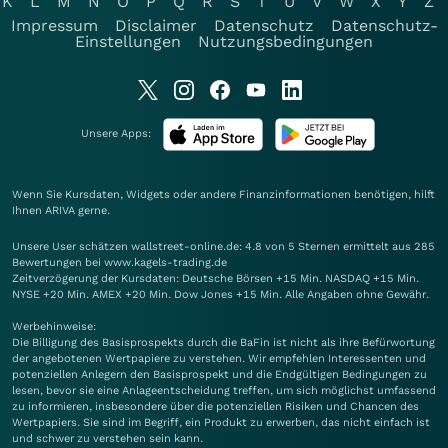
K
L
M
N
O
P
Q
R
S
T
U
V
W
X
Y
Z
Impressum
Disclaimer
Datenschutz
Datenschutz-
Einstellungen
Nutzungsbedingungen
Unsere Apps:
Wenn Sie Kursdaten, Widgets oder andere Finanzinformationen benötigen, hilft
Ihnen
ARIVA
gerne.
Unsere User schätzen wallstreet-online.de: 4.8 von 5 Sternen ermittelt aus 285
Bewertungen bei www.kagels-trading.de
Zeitverzögerung der Kursdaten: Deutsche Börsen +15 Min. NASDAQ +15 Min.
NYSE +20 Min. AMEX +20 Min. Dow Jones +15 Min. Alle Angaben ohne Gewähr.
Werbehinweise:
Die Billigung des Basisprospekts durch die BaFin ist nicht als ihre Befürwortung
der angebotenen Wertpapiere zu verstehen. Wir empfehlen Interessenten und
potenziellen Anlegern den Basisprospekt und die Endgültigen Bedingungen zu
lesen, bevor sie eine Anlageentscheidung treffen, um sich möglichst umfassend
zu informieren, insbesondere über die potenziellen Risiken und Chancen des
Wertpapiers. Sie sind im Begriff, ein Produkt zu erwerben, das nicht einfach ist
und schwer zu verstehen sein kann.