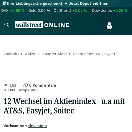
🎁 Ihre Lieblingsaktie geschenkt.
→ Jetzt Depot eröffnen
DAX
+0,69
%
Gold
0,00
%
Öl (Brent)
+0,02
%
Dow Jones
+0,25
%
Aktien
easyJet Aktie
Nachrichten zu easyJet
Startseite
161
0 Kommentare
STOXX Europe 600
12 Wechsel im Aktienindex - u.a mit
AT&S, Easyjet, Soitec
Verfasst von
4investors