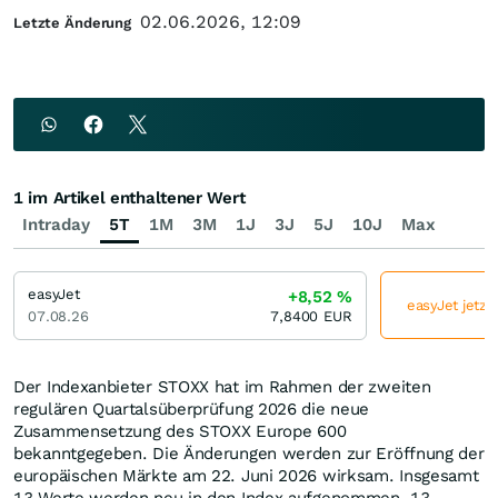
02.06.2026, 12:09
Letzte Änderung
1 im Artikel enthaltener Wert
Intraday
5T
1M
3M
1J
3J
5J
10J
Max
easyJet
+8,52
%
easyJet jetzt
07.08.26
7,8400
EUR
Der Indexanbieter STOXX hat im Rahmen der zweiten
regulären Quartalsüberprüfung 2026 die neue
Zusammensetzung des STOXX Europe 600
bekanntgegeben. Die Änderungen werden zur Eröffnung der
europäischen Märkte am 22. Juni 2026 wirksam. Insgesamt