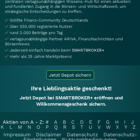
zentralen verlagsunabhängigen Wissens-Hub für einen aktuellen
und fundierten Zugang in die Börsen- und Wirtschaftswelt, um
strategische Entscheidungen zu treffen.
✅ Größte Finanz-Community Deutschlands
✅ über 550.000 registrierte Nutzer
✅ rund 2.000 Beiträge pro Tag
✅ verlagsunabhängige Partner ARIVA, FinanzNachrichten und
BörsenNews
✅ Jederzeit einfach handeln beim
SMARTBROKER+
✅ mehr als 25 Jahre Marktpräsenz
Jetzt Depot sichern
Ihre Lieblingsaktie geschenkt!
Jetzt Depot bei SMARTBROKER+ eröffnen und
Willkommensgeschenk sichern.
Aktien von A - Z:
#
A
B
C
D
E
F
G
H
I
J
K
L
M
N
O
P
Q
R
S
T
U
V
W
X
Y
Z
Impressum
Disclaimer
Datenschutz
Datenschutz-
Einstellungen
Nutzungsbedingungen