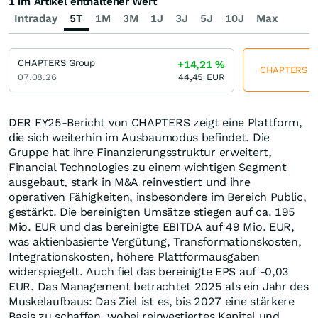
1 im Artikel enthaltener Wert
Intraday
5T
1M
3M
1J
3J
5J
10J
Max
CHAPTERS Group
+14,21
%
CHAPTERS Gro
07.08.26
44,45
EUR
DER FY25-Bericht von CHAPTERS zeigt eine Plattform,
die sich weiterhin im Ausbaumodus befindet. Die
Gruppe hat ihre Finanzierungsstruktur erweitert,
Financial Technologies zu einem wichtigen Segment
ausgebaut, stark in M&A reinvestiert und ihre
operativen Fähigkeiten, insbesondere im Bereich Public,
gestärkt. Die bereinigten Umsätze stiegen auf ca. 195
Mio. EUR und das bereinigte EBITDA auf 49 Mio. EUR,
was aktienbasierte Vergütung, Transformationskosten,
Integrationskosten, höhere Plattformausgaben
widerspiegelt. Auch fiel das bereinigte EPS auf -0,03
EUR. Das Management betrachtet 2025 als ein Jahr des
Muskelaufbaus: Das Ziel ist es, bis 2027 eine stärkere
Basis zu schaffen, wobei reinvestiertes Kapital und