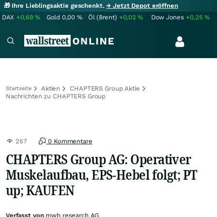
🎁 Ihre Lieblingsaktie geschenkt.
→ Jetzt Depot eröffnen
DAX
+0,69
%
Gold
0,00
%
Öl (Brent)
+0,02
%
Dow Jones
+0,25
%
Aktien
CHAPTERS Group Aktie
Startseite
Nachrichten zu CHAPTERS Group
257
0 Kommentare
CHAPTERS Group AG: Operativer
Muskelaufbau, EPS-Hebel folgt; PT
up; KAUFEN
Verfasst von
mwb research AG