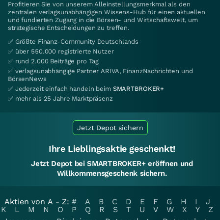
Profitieren Sie von unserem Alleinstellungsmerkmal als den
zentralen verlagsunabhängigen Wissens-Hub für einen aktuellen
und fundierten Zugang in die Börsen- und Wirtschaftswelt, um
strategische Entscheidungen zu treffen.
✅ Größte Finanz-Community Deutschlands
✅ über 550.000 registrierte Nutzer
✅ rund 2.000 Beiträge pro Tag
✅ verlagsunabhängige Partner ARIVA, FinanzNachrichten und
BörsenNews
✅ Jederzeit einfach handeln beim
SMARTBROKER+
✅ mehr als 25 Jahre Marktpräsenz
Jetzt Depot sichern
Ihre Lieblingsaktie geschenkt!
Jetzt Depot bei SMARTBROKER+ eröffnen und
Willkommensgeschenk sichern.
Aktien von A - Z:
#
A
B
C
D
E
F
G
H
I
J
K
L
M
N
O
P
Q
R
S
T
U
V
W
X
Y
Z