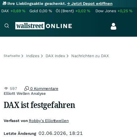
🎁 Ihre Lieblingsaktie geschenkt.
→ Jetzt Depot eröffnen
DAX
+0,69
%
Gold
0,00
%
Öl (Brent)
+0,02
%
Dow Jones
+0,25
%
Indizes
DAX Index
Nachrichten zu DAX
Startseite
597
0 Kommentare
Elliott Wellen Analyse
DAX ist festgefahren
Verfasst von
Robby's Elliottwellen
02.06.2026, 18:21
Letzte Änderung