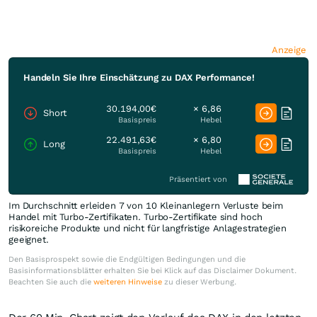
Anzeige
Handeln Sie Ihre Einschätzung zu DAX Performance!
30.194,00€
× 6,86
Short
Basispreis
Hebel
22.491,63€
× 6,80
Long
Basispreis
Hebel
Präsentiert von
Im Durchschnitt erleiden 7 von 10 Kleinanlegern Verluste beim
Handel mit Turbo-Zertifikaten. Turbo-Zertifikate sind hoch
risikoreiche Produkte und nicht für langfristige Anlagestrategien
geeignet.
Den Basisprospekt sowie die Endgültigen Bedingungen und die
Basisinformationsblätter erhalten Sie bei Klick auf das Disclaimer Dokument.
Beachten Sie auch die
weiteren Hinweise
zu dieser Werbung.