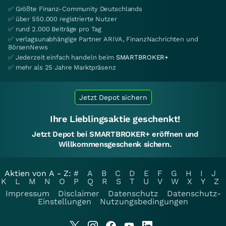
✅ Größte Finanz-Community Deutschlands
✅ über 550.000 registrierte Nutzer
✅ rund 2.000 Beiträge pro Tag
✅ verlagsunabhängige Partner ARIVA, FinanzNachrichten und
BörsenNews
✅ Jederzeit einfach handeln beim
SMARTBROKER+
✅ mehr als 25 Jahre Marktpräsenz
Jetzt Depot sichern
Ihre Lieblingsaktie geschenkt!
Jetzt Depot bei SMARTBROKER+ eröffnen und
Willkommensgeschenk sichern.
Aktien von A - Z:
#
A
B
C
D
E
F
G
H
I
J
K
L
M
N
O
P
Q
R
S
T
U
V
W
X
Y
Z
Impressum
Disclaimer
Datenschutz
Datenschutz-
Einstellungen
Nutzungsbedingungen