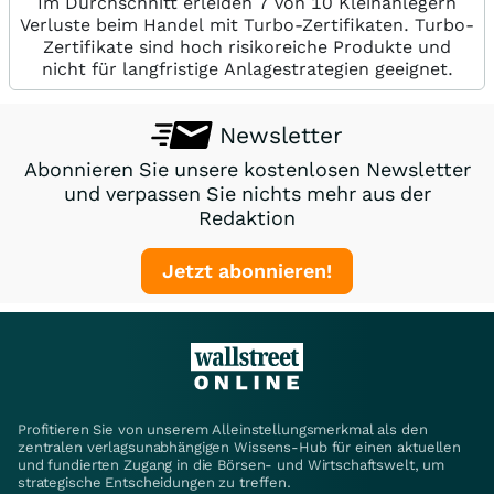
Im Durchschnitt erleiden 7 von 10 Kleinanlegern
Verluste beim Handel mit Turbo-Zertifikaten. Turbo-
Zertifikate sind hoch risikoreiche Produkte und
nicht für langfristige Anlagestrategien geeignet.
Newsletter
Abonnieren Sie unsere kostenlosen Newsletter
und verpassen Sie nichts mehr aus der
Redaktion
Jetzt abonnieren!
Profitieren Sie von unserem Alleinstellungsmerkmal als den
zentralen verlagsunabhängigen Wissens-Hub für einen aktuellen
und fundierten Zugang in die Börsen- und Wirtschaftswelt, um
strategische Entscheidungen zu treffen.