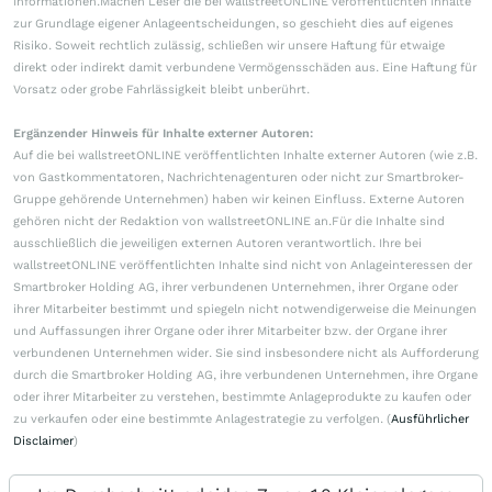
Informationen.Machen Leser die bei wallstreetONLINE veröffentlichten Inhalte
zur Grundlage eigener Anlageentscheidungen, so geschieht dies auf eigenes
Risiko. Soweit rechtlich zulässig, schließen wir unsere Haftung für etwaige
direkt oder indirekt damit verbundene Vermögensschäden aus. Eine Haftung für
Vorsatz oder grobe Fahrlässigkeit bleibt unberührt.
Ergänzender Hinweis für Inhalte externer Autoren:
Auf die bei wallstreetONLINE veröffentlichten Inhalte externer Autoren (wie z.B.
von Gastkommentatoren, Nachrichtenagenturen oder nicht zur Smartbroker-
Gruppe gehörende Unternehmen) haben wir keinen Einfluss. Externe Autoren
gehören nicht der Redaktion von wallstreetONLINE an.Für die Inhalte sind
ausschließlich die jeweiligen externen Autoren verantwortlich. Ihre bei
wallstreetONLINE veröffentlichten Inhalte sind nicht von Anlageinteressen der
Smartbroker Holding AG, ihrer verbundenen Unternehmen, ihrer Organe oder
ihrer Mitarbeiter bestimmt und spiegeln nicht notwendigerweise die Meinungen
und Auffassungen ihrer Organe oder ihrer Mitarbeiter bzw. der Organe ihrer
verbundenen Unternehmen wider. Sie sind insbesondere nicht als Aufforderung
durch die Smartbroker Holding AG, ihre verbundenen Unternehmen, ihre Organe
oder ihrer Mitarbeiter zu verstehen, bestimmte Anlageprodukte zu kaufen oder
zu verkaufen oder eine bestimmte Anlagestrategie zu verfolgen. (
Ausführlicher
Disclaimer
)