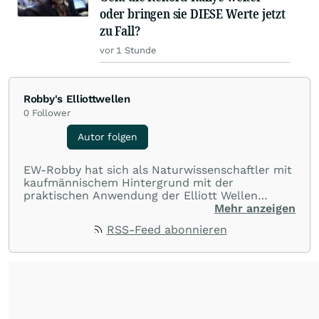
oder bringen sie DIESE Werte jetzt
zu Fall?
vor 1 Stunde
Robby's Elliottwellen
0
Follower
Autor folgen
EW-Robby hat sich als Naturwissenschaftler mit
kaufmännischem Hintergrund mit der
praktischen Anwendung der Elliott Wellen
Theorie als ernsthaftes Verfahren zur
Mehr anzeigen
technischen Analyse auseinander gesetzt. Er
RSS-Feed abonnieren
betreibt im Rahmen einer Hobbytätigkeit den
Blog www.robbys-elliottwellen.de. Zuvor war er
Autor auf Cues Elliott Wellen.