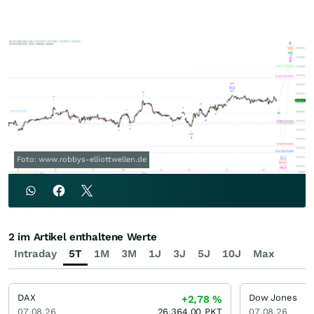
Foto: www.robbys-elliottwellen.de
2 im Artikel enthaltene Werte
Intraday
5T
1M
3M
1J
3J
5J
10J
Max
DAX
Dow Jones
+2,78
%
07.08.26
26.364,00
PKT
07.08.26