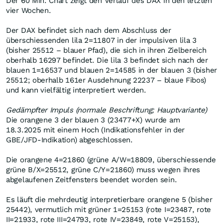
Der 60 Min. Chart zeigt den Verlauf des DAX in den letzten
vier Wochen.
Der DAX befindet sich nach dem Abschluss der
überschiessenden lila 2=11807 in der impulsiven lila 3
(bisher 25512 – blauer Pfad), die sich in ihren Zielbereich
oberhalb 16297 befindet. Die lila 3 befindet sich nach der
blauen 1=16537 und blauen 2=14585 in der blauen 3 (bisher
25512; oberhalb 161er Ausdehnung 22237 – blaue Fibos)
und kann vielfältig interpretiert werden.
Gedämpfter Impuls (normale Beschriftung; Hauptvariante)
Die orangene 3 der blauen 3 (23477+X) wurde am
18.3.2025 mit einem Hoch (Indikationsfehler in der
GBE/JFD-Indikation) abgeschlossen.
Die orangene 4=21860 (grüne A/W=18809, überschiessende
grüne B/X=25512, grüne C/Y=21860) muss wegen ihres
abgelaufenen Zeitfensters beendet worden sein.
Es läuft die mehrdeutig interpretierbare orangene 5 (bisher
25442), vermutlich mit grüner 1=25153 (rote I=23487, rote
II=21933, rote III=24793, rote IV=23849, rote V=25153),