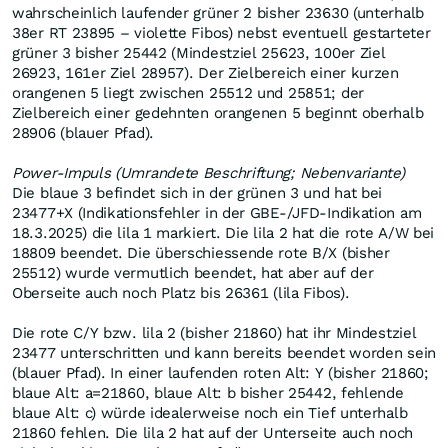
wahrscheinlich laufender grüner 2 bisher 23630 (unterhalb
38er RT 23895 – violette Fibos) nebst eventuell gestarteter
grüner 3 bisher 25442 (Mindestziel 25623, 100er Ziel
26923, 161er Ziel 28957). Der Zielbereich einer kurzen
orangenen 5 liegt zwischen 25512 und 25851; der
Zielbereich einer gedehnten orangenen 5 beginnt oberhalb
28906 (blauer Pfad).
Power-Impuls (Umrandete Beschriftung; Nebenvariante)
Die blaue 3 befindet sich in der grünen 3 und hat bei
23477+X (Indikationsfehler in der GBE-/JFD-Indikation am
18.3.2025) die lila 1 markiert. Die lila 2 hat die rote A/W bei
18809 beendet. Die überschiessende rote B/X (bisher
25512) wurde vermutlich beendet, hat aber auf der
Oberseite auch noch Platz bis 26361 (lila Fibos).
Die rote C/Y bzw. lila 2 (bisher 21860) hat ihr Mindestziel
23477 unterschritten und kann bereits beendet worden sein
(blauer Pfad). In einer laufenden roten Alt: Y (bisher 21860;
blaue Alt: a=21860, blaue Alt: b bisher 25442, fehlende
blaue Alt: c) würde idealerweise noch ein Tief unterhalb
21860 fehlen. Die lila 2 hat auf der Unterseite auch noch