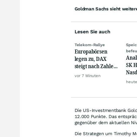
Goldman Sachs sieht weiter
Lesen Sie auch
Telekom-Rallye
Spei
Europabörsen
befeu
Anal
legen zu, DAX
SK H
steigt nach Zahlen
Nasd
von Rheinmetall,
vor 7 Minuten
Verd
Merck
heute
Die US-Investmentbank Goldm
12.000 Punkte. Das entspräc
gegenüber dem aktuellen Ni
Die Strategen um Timothy M