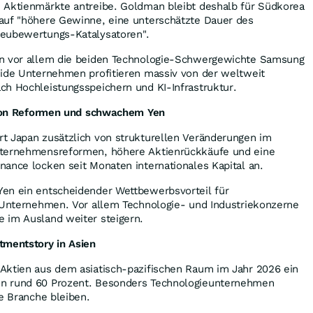
 Aktienmärkte antreibe. Goldman bleibt deshalb für Südkorea
auf "höhere Gewinne, eine unterschätzte Dauer des
Neubewertungs-Katalysatoren".
en vor allem die beiden Technologie-Schwergewichte Samsung
eide Unternehmen profitieren massiv von der weltweit
ch Hochleistungsspeichern und KI-Infrastruktur.
h von Reformen und schwachem Yen
t Japan zusätzlich von strukturellen Veränderungen im
nternehmensreformen, höhere Aktienrückkäufe und eine
ance locken seit Monaten internationales Kapital an.
en ein entscheidender Wettbewerbsvorteil für
e Unternehmen. Vor allem Technologie- und Industriekonzerne
 im Ausland weiter steigern.
tmentstory in Asien
Aktien aus dem asiatisch-pazifischen Raum im Jahr 2026 ein
n rund 60 Prozent. Besonders Technologieunternehmen
te Branche bleiben.