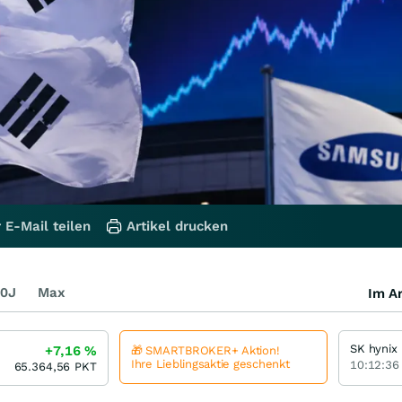
 E-Mail teilen
Artikel drucken
0J
Max
Im Ar
SK hynix
+7,16
%
🎁 SMARTBROKER+ Aktion!
Ihre Lieblingsaktie geschenkt
10:12:36
65.364,56
PKT