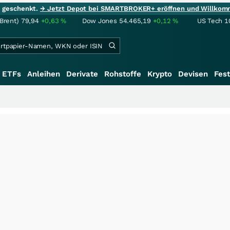
ie geschenkt.
→ Jetzt Depot bei SMARTBROKER+ eröffnen und Willkom
(Brent)
79,94
+0,63
%
Dow Jones
54.465,19
+0,12
%
US Tech 1
ETFs
Anleihen
Derivate
Rohstoffe
Krypto
Devisen
Fest
+++
Schwe