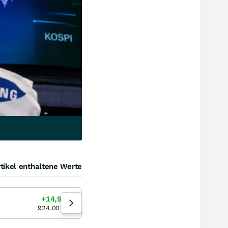
tikel enthaltene Werte
Samsung Electronics
+14,95
%
+11,67
%
10:10:09
924,00
EUR
230.713,00
KRW