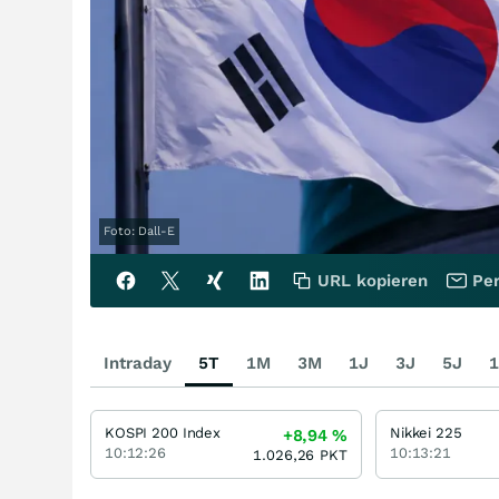
Foto: Dall-E
URL kopieren
Per
Intraday
5T
1M
3M
1J
3J
5J
1
KOSPI 200 Index
Nikkei 225
+8,94
%
10:12:26
10:13:21
1.026,26
PKT