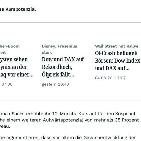
es Kurspotenzial
cher-Boom
Disney, Fresenius
Wall Street mit Rallye
Öl-Crash beflügelt
ert
stark
ysten sehen
Dow und DAX auf
Börsen: Dow-Index
ynix an der
Rekordhoch,
und DAX auf
aq vor einer
Ölpreis fällt
Rekord, Gold zieht
04.08.26, 17:07
opplung
weiter, Gold legt
an
 07:00
gestern 16:40
zu
an Sachs erhöhte ihr 12-Monats-Kursziel für den Kospi auf
he einem weiteren Aufwärtspotenzial von mehr als 35 Prozent
veau.
oe argumentieren, dass vor allem die Gewinnentwicklung der