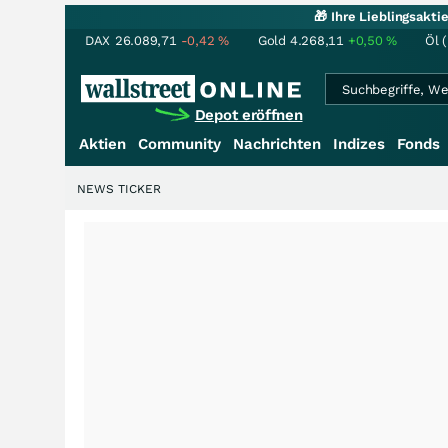
🎁 Ihre Lieblingsakt
DAX
26.089,71
-0,42
%
Gold
4.268,11
+0,50
%
Öl 
Depot eröffnen
Aktien
Community
Nachrichten
Indizes
Fonds
NEWS TICKER