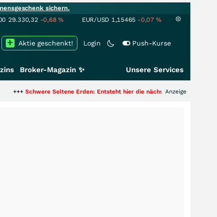
mensgeschenk sichern.
00
29.330,32
-0,68
%
EUR/USD
1,15465
-0,07
%
Aktie geschenkt!
Login
Push-Kurse
zins
Broker-Magazin ✨
Unsere Services
re Seltene Erden: Entsteht hier die nächste Milliardenstory?
Anzeige
+++