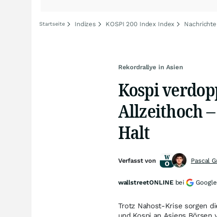
Indizes
KOSPI 200 Index Index
Nachrichte
Startseite
Rekordrallye in Asien
Kospi verdopp
Allzeithoch 
Halt
Verfasst von
Pascal 
wallstreetONLINE
bei
Google
Trotz Nahost-Krise sorgen di
und Kospi an Asiens Börsen 