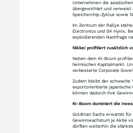
Unternehmen die asiatischen
übergewichtet und verweist 
Speicherchip-Zyklus sowie 
Im Zentrum der Rallye steh
Electronics und SK Hynix. B
explodierenden Nachfrage na
Nikkei profitiert zusätzlic
Neben dem KI-Boom profitier
heimischen Kapitalmarkt. U
verbesserte Corporate Govern
Zudem bleibt der schwache Y
exportorientierte japanisch
können dadurch ihre Gewinne
KI-Boom dominiert die Inves
Goldman Sachs erwartet für 
Gewinnwachstum je Aktie vo
dürften weiterhin die stärks