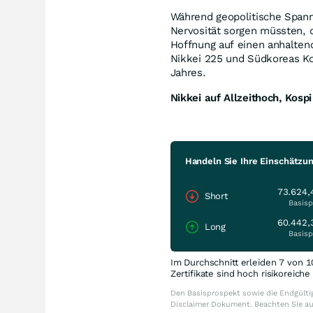
Während geopolitische Spann
Nervosität sorgen müssten, d
Hoffnung auf einen anhalten
Nikkei 225 und Südkoreas Ko
Jahres.
Nikkei auf Allzeithoch, Kospi
Handeln Sie Ihre Einschätzun
73.624,
Short
Basisp
60.442,
Long
Basisp
Im Durchschnitt erleiden 7 von 1
Zertifikate sind hoch risikoreich
Den Basisprospekt sowie die Endgültig
Disclaimer Dokument. Beachten Sie a