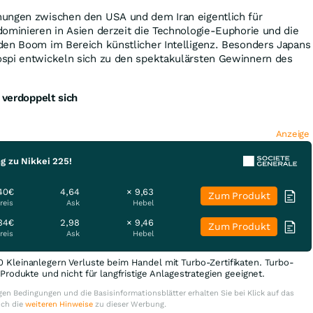
ungen zwischen den USA und dem Iran eigentlich für
ominieren in Asien derzeit die Technologie-Euphorie und die
den Boom im Bereich künstlicher Intelligenz. Besonders Japans
spi entwickeln sich zu den spektakulärsten Gewinnern des
 verdoppelt sich
Anzeige
g zu Nikkei 225!
40€
4,64
× 9,63
Zum Produkt
reis
Ask
Hebel
34€
2,98
× 9,46
Zum Produkt
reis
Ask
Hebel
0 Kleinanlegern Verluste beim Handel mit Turbo-Zertifikaten. Turbo-
e Produkte und nicht für langfristige Anlagestrategien geeignet.
en Bedingungen und die Basisinformationsblätter erhalten Sie bei Klick auf das
uch die
weiteren Hinweise
zu dieser Werbung.