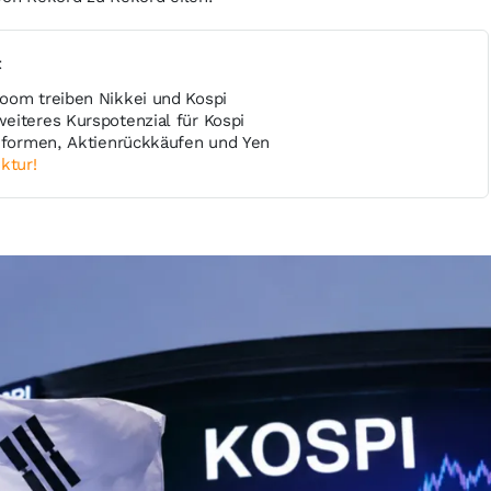
t
oom treiben Nikkei und Kospi
eiteres Kurspotenzial für Kospi
Reformen, Aktienrückkäufen und Yen
ktur!