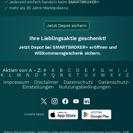
✅ Jederzeit einfach handeln beim
SMARTBROKER+
✅ mehr als 25 Jahre Marktpräsenz
Jetzt Depot sichern
Ihre Lieblingsaktie geschenkt!
Jetzt Depot bei SMARTBROKER+ eröffnen und
Willkommensgeschenk sichern.
Aktien von A - Z:
#
A
B
C
D
E
F
G
H
I
J
K
L
M
N
O
P
Q
R
S
T
U
V
W
X
Y
Z
Impressum
Disclaimer
Datenschutz
Datenschutz-
Einstellungen
Nutzungsbedingungen
Unsere Apps:
Wenn Sie Kursdaten, Widgets oder andere Finanzinformationen benötigen, hilft