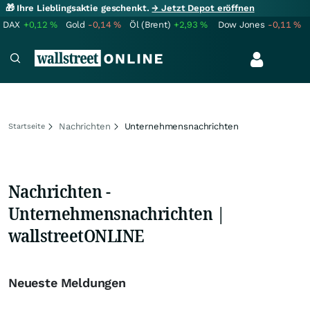
🎁 Ihre Lieblingsaktie geschenkt.
→ Jetzt Depot eröffnen
DAX
+0,12
%
Gold
-0,14
%
Öl (Brent)
+2,93
%
Dow Jones
-0,11
%
Nachrichten
Unternehmensnachrichten
Startseite
Nachrichten -
Unternehmensnachrichten |
wallstreetONLINE
Neueste Meldungen