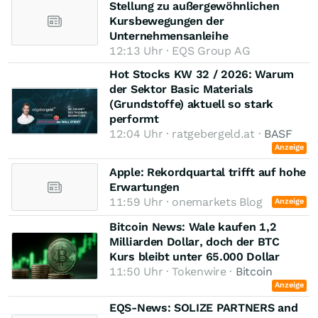
Stellung zu außergewöhnlichen
Kursbewegungen der
Unternehmensanleihe
12:13 Uhr · EQS Group AG
Hot Stocks KW 32 / 2026: Warum
der Sektor Basic Materials
(Grundstoffe) aktuell so stark
performt
12:04 Uhr · ratgebergeld.at ·
BASF
Anzeige
Apple: Rekordquartal trifft auf hohe
Erwartungen
11:59 Uhr · onemarkets Blog
Anzeige
Bitcoin News: Wale kaufen 1,2
Milliarden Dollar, doch der BTC
Kurs bleibt unter 65.000 Dollar
11:50 Uhr · Tokenwire ·
Bitcoin
Anzeige
EQS-News: SOLIZE PARTNERS and