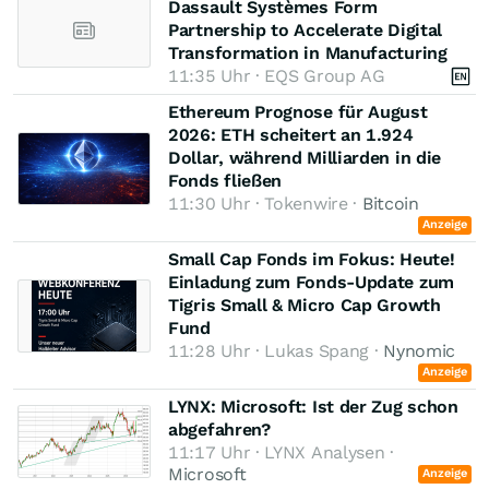
Dassault Systèmes Form
Partnership to Accelerate Digital
Transformation in Manufacturing
11:35 Uhr · EQS Group AG
Ethereum Prognose für August
2026: ETH scheitert an 1.924
Dollar, während Milliarden in die
Fonds fließen
11:30 Uhr · Tokenwire ·
Bitcoin
Anzeige
Small Cap Fonds im Fokus: Heute!
Einladung zum Fonds-Update zum
Tigris Small & Micro Cap Growth
Fund
11:28 Uhr · Lukas Spang ·
Nynomic
Anzeige
LYNX: Microsoft: Ist der Zug schon
abgefahren?
11:17 Uhr · LYNX Analysen ·
Microsoft
Anzeige