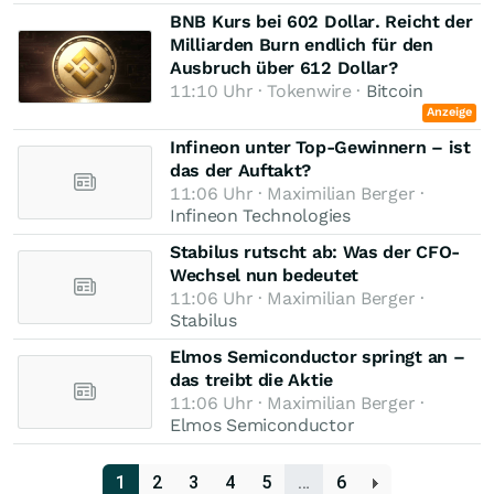
BNB Kurs bei 602 Dollar. Reicht der
Milliarden Burn endlich für den
Ausbruch über 612 Dollar?
11:10 Uhr · Tokenwire ·
Bitcoin
Anzeige
Infineon unter Top-Gewinnern – ist
das der Auftakt?
11:06 Uhr · Maximilian Berger ·
Infineon Technologies
Stabilus rutscht ab: Was der CFO-
Wechsel nun bedeutet
11:06 Uhr · Maximilian Berger ·
Stabilus
Elmos Semiconductor springt an –
das treibt die Aktie
11:06 Uhr · Maximilian Berger ·
Elmos Semiconductor
1
2
3
4
5
…
6