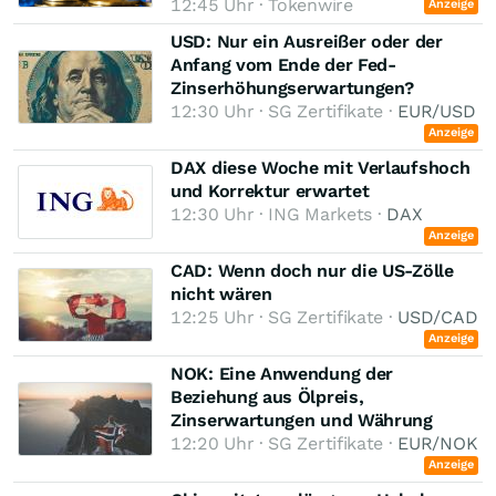
12:45 Uhr · Tokenwire
Anzeige
USD: Nur ein Ausreißer oder der
Anfang vom Ende der Fed-
Zinserhöhungserwartungen?
12:30 Uhr · SG Zertifikate ·
EUR/USD
Anzeige
DAX diese Woche mit Verlaufshoch
und Korrektur erwartet
12:30 Uhr · ING Markets ·
DAX
Anzeige
CAD: Wenn doch nur die US-Zölle
nicht wären
12:25 Uhr · SG Zertifikate ·
USD/CAD
Anzeige
NOK: Eine Anwendung der
Beziehung aus Ölpreis,
Zinserwartungen und Währung
12:20 Uhr · SG Zertifikate ·
EUR/NOK
Anzeige