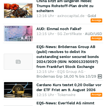
China sitzt am längeren Hebel:
Trumps Rohstoff-Plan droht zu
scheitern
12:16 Uhr · axinocapital.de ·
Gold
Anzeige
AUD: Einmal noch Falke?
12:15 Uhr · SG Zertifikate ·
AUD/USD
Anzeige
EQS-News: Brödernas Group AB
(publ) resolves to delist its
outstanding senior secured bonds
2024/2029 (ISIN: NO0013250597)
from Frankfurt Stock Exchange
12:15 Uhr · EQS Group AG ·
Brodernas Grp 16,00 % bis 10/29
Cardano Kurs testet 0,20 Dollar vor
der ETF Frist am 9. August 2026
12:15 Uhr · Tokenwire
Anzeige
EQS-News: EverYield AG nimmt