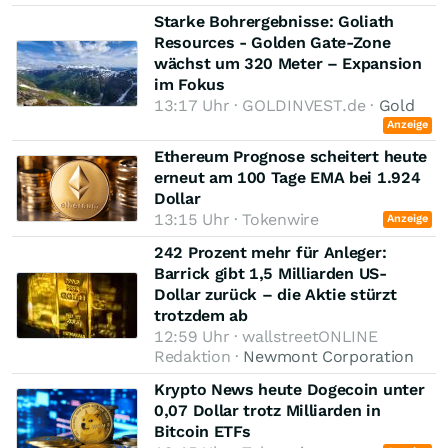
Starke Bohrergebnisse: Goliath
Resources - Golden Gate-Zone
wächst um 320 Meter – Expansion
im Fokus
13:17 Uhr · GOLDINVEST.de ·
Gold
Anzeige
Ethereum Prognose scheitert heute
erneut am 100 Tage EMA bei 1.924
Dollar
13:15 Uhr · Tokenwire
Anzeige
242 Prozent mehr für Anleger:
Barrick gibt 1,5 Milliarden US-
Dollar zurück – die Aktie stürzt
trotzdem ab
12:59 Uhr · wallstreetONLINE
Redaktion ·
Newmont Corporation
Krypto News heute Dogecoin unter
0,07 Dollar trotz Milliarden in
Bitcoin ETFs