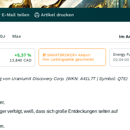
 E-Mail teilen
Artikel drucken
0J
Max
Im Ar
Energy F
+5,37
%
🎁 SMARTBROKER+ Aktion!
Ihre Lieblingsaktie geschenkt
02:04:00
13,840
CAD
rag von UraniumX Discovery Corp. (WKN: A41L7T | Symbol: Q7S)
er,
er verfolgt, weiß, dass sich große Entdeckungen selten auf
en.