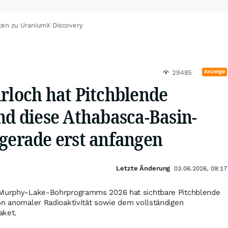
ten zu UraniumX Discovery
Anzeige
29485
rloch hat Pitchblende
nd diese Athabasca-Basin-
 gerade erst anfangen
Letzte Änderung
03.06.2026, 09:17
s Murphy-Lake-Bohrprogramms 2026 hat sichtbare Pitchblende
on anomaler Radioaktivität sowie dem vollständigen
aket.