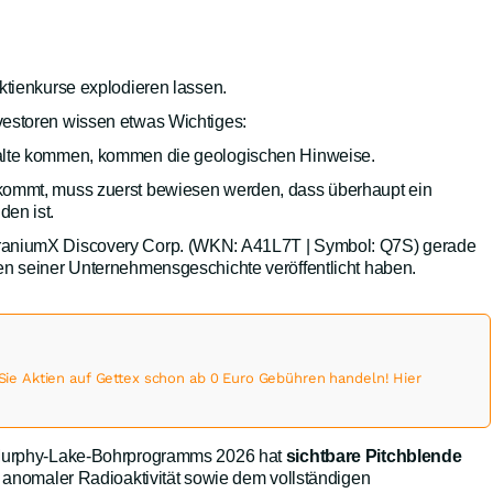
ktienkurse explodieren lassen.
estoren wissen etwas Wichtiges:
alte kommen, kommen die geologischen Hinweise.
kommt, muss zuerst bewiesen werden, dass überhaupt ein
en ist.
raniumX Discovery Corp. (WKN: A41L7T | Symbol: Q7S) gerade
en seiner Unternehmensgeschichte veröffentlicht haben.
 Aktien auf Gettex schon ab 0 Euro Gebühren handeln! Hier
 Murphy-Lake-Bohrprogramms 2026 hat
sichtbare Pitchblende
n anomaler Radioaktivität sowie dem vollständigen