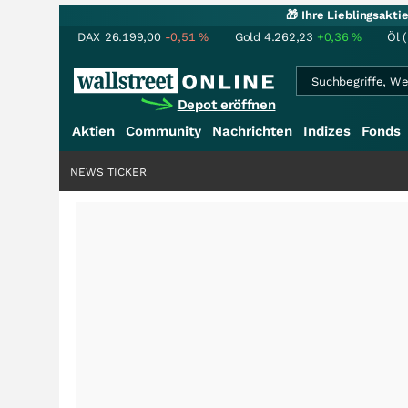
🎁 Ihre Lieblingsakt
DAX
26.199,00
-0,51
%
Gold
4.262,23
+0,36
%
Öl 
Depot eröffnen
Aktien
Community
Nachrichten
Indizes
Fonds
NEWS TICKER