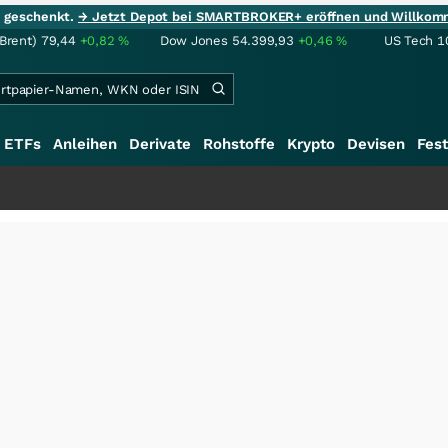
ie geschenkt.
→ Jetzt Depot bei SMARTBROKER+ eröffnen und Willkom
(Brent)
79,44
+0,82
%
Dow Jones
54.399,93
+0,46
%
US Tech 1
ETFs
Anleihen
Derivate
Rohstoffe
Krypto
Devisen
Fest
+++
SalesClo