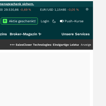
mensgeschenk sichern.
00
29.530,86
-0,69
%
EUR/USD
1,15485
-0,05
%
Aktie geschenkt!
Login
Push-Kurse
zins
Broker-Magazin ✨
Unsere Services
ser Technologies: Einzigartige Leistung zieht die Top-Dogs an!
Anzeige
+++