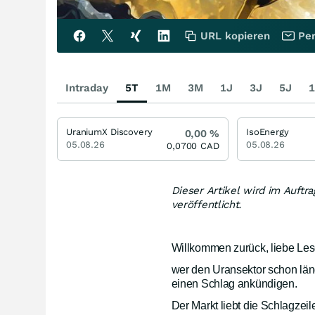
URL kopieren
Per
Intraday
5T
1M
3M
1J
3J
5J
1
UraniumX Discovery
IsoEnergy
0,00
%
05.08.26
05.08.26
0,0700
CAD
Dieser Artikel wird im Auft
veröffentlicht.
Willkommen zurück, liebe Les
wer den Uransektor schon läng
einen Schlag ankündigen.
Der Markt liebt die Schlagzeil