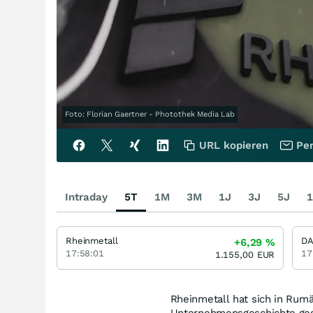
Foto: Florian Gaertner - Photothek Media Lab
URL kopieren
Per
Intraday
5T
1M
3M
1J
3J
5J
1
Rheinmetall
D
+6,29
%
17:58:01
17
1.155,00
EUR
Rheinmetall hat sich in Rumä
Unternehmensgeschichte ges