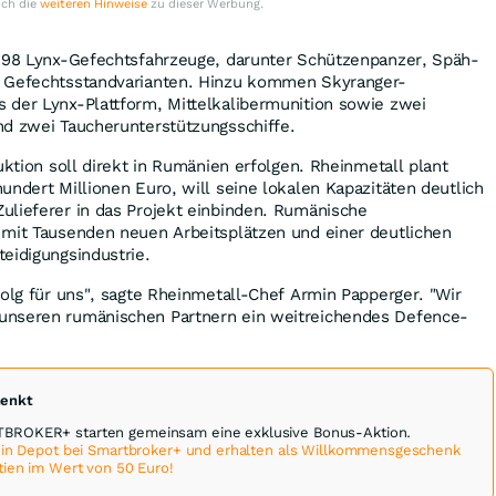
uch die
weiteren Hinweise
zu dieser Werbung.
 298 Lynx-Gefechtsfahrzeuge, darunter Schützenpanzer, Späh-
e Gefechtsstandvarianten. Hinzu kommen Skyranger-
 der Lynx-Plattform, Mittelkalibermunition sowie zwei
nd zwei Taucherunterstützungsschiffe.
uktion soll direkt in Rumänien erfolgen. Rheinmetall plant
undert Millionen Euro, will seine lokalen Kapazitäten deutlich
ulieferer in das Projekt einbinden. Rumänische
 mit Tausenden neuen Arbeitsplätzen und einer deutlichen
eidigungsindustrie.
folg für uns", sagte Rheinmetall-Chef Armin Papperger. "Wir
unseren rumänischen Partnern ein weitreichendes Defence-
henkt
BROKER+ starten gemeinsam eine exklusive Bonus-Aktion.
 ein Depot bei Smartbroker+ und erhalten als Willkommensgeschenk
tien im Wert von 50 Euro!