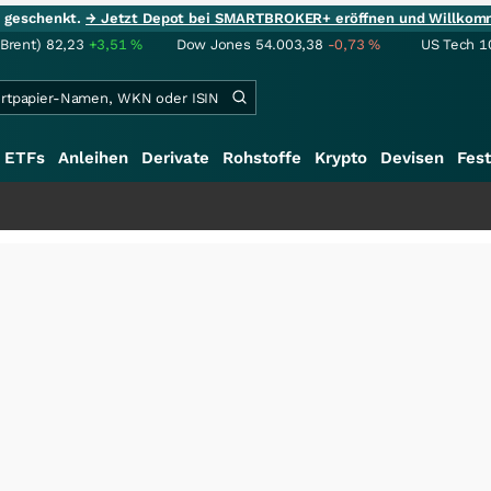
ie geschenkt.
→ Jetzt Depot bei SMARTBROKER+ eröffnen und Willkom
(Brent)
82,23
+3,51
%
Dow Jones
54.003,38
-0,73
%
US Tech 1
ETFs
Anleihen
Derivate
Rohstoffe
Krypto
Devisen
Fest
+++
Schwe