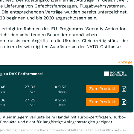
 die Lieferung von Gefechtsfahrzeugen, Flugabwehrsystemen,
. Die entsprechenden Verträge wurden bereits unterzeichnet.
028 beginnen und bis 2030 abgeschlossen sein.
 erfolgt im Rahmen des EU-Programms "Security Action for
eicht den anhaltenden Boom der europäischen
m russischen Angriff auf die Ukraine. Gleichzeitig stärkt der
ls einer der wichtigsten Ausrüster an der NATO-Ostflanke.
Anzeige
ng zu DAX Performance!
04€
27,33
× 9,53
Zum Produkt
reis
Ask
Hebel
83€
27,25
× 9,53
Zum Produkt
reis
Ask
Hebel
0 Kleinanlegern Verluste beim Handel mit Turbo-Zertifikaten. Turbo-
e Produkte und nicht für langfristige Anlagestrategien geeignet.
en Bedingungen und die Basisinformationsblätter erhalten Sie bei Klick auf das