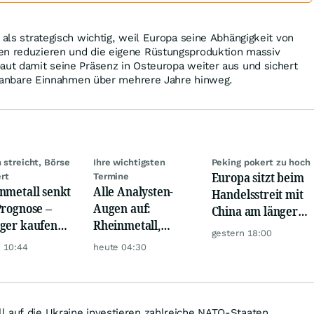
 als strategisch wichtig, weil Europa seine Abhängigkeit von
en reduzieren und die eigene Rüstungsproduktion massiv
aut damit seine Präsenz in Osteuropa weiter aus und sichert
g planbare Einnahmen über mehrere Jahre hinweg.
n streicht, Börse
Ihre wichtigsten
Peking pokert zu hoch
Europa sitzt beim
rt
Termine
nmetall senkt
Alle Analysten-
Handelsstreit mit
Prognose –
Augen auf:
China am längeren
ger kaufen
Rheinmetall,
Hebel
gestern 18:00
Schock weg
Deutsche Telekom,
 10:44
heute 04:30
Siemens, Airbnb &
Lyft
l auf die Ukraine investieren zahlreiche NATO-Staaten