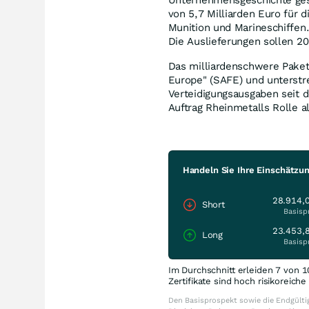
von 5,7 Milliarden Euro für
Munition und Marineschiffen
Die Auslieferungen sollen 2
Das milliardenschwere Paket
Europe" (SAFE) und unterstr
Verteidigungsausgaben seit de
Auftrag Rheinmetalls Rolle a
Handeln Sie Ihre Einschätzu
28.914,
Short
Basisp
23.453,
Long
Basisp
Im Durchschnitt erleiden 7 von 1
Zertifikate sind hoch risikoreich
Den Basisprospekt sowie die Endgültig