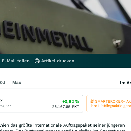
 E-Mail teilen
Artikel drucken
0J
Max
Im Ar
AX
+0,82
%
🎁 SMARTBROKER+ Akt
Ihre Lieblingsaktie ge
:58:27
26.167,65
PKT
nien das größte internationale Auftragspaket seiner jüngeren
ichert. Der Rüstungskonzern erhält Aufträge im Gesamtwert