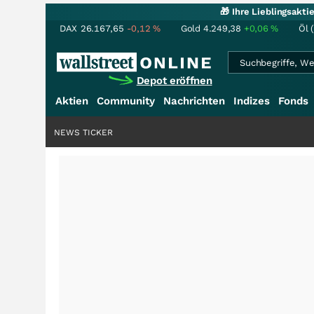
🎁 Ihre Lieblingsakt
DAX
26.167,65
-0,12
%
Gold
4.249,38
+0,06
%
Öl 
Depot eröffnen
Aktien
Community
Nachrichten
Indizes
Fonds
NEWS TICKER