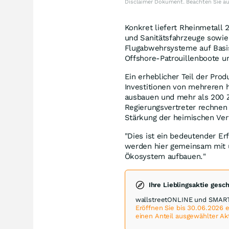
Disclaimer Dokument. Beachten Sie a
Konkret liefert Rheinmetall
und Sanitätsfahrzeuge sowi
Flugabwehrsysteme auf Basis
Offshore-Patrouillenboote u
Ein erheblicher Teil der Prod
Investitionen von mehreren h
ausbauen und mehr als 200 Z
Regierungsvertreter rechnen
Stärkung der heimischen Vert
"Dies ist ein bedeutender Er
werden hier gemeinsam mit 
Ökosystem aufbauen."
Ihre Lieblingsaktie gesc
wallstreetONLINE und SMART
Eröffnen Sie bis 30.06.2026
einen Anteil ausgewählter Ak