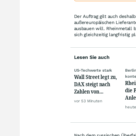
Der Auftrag gilt auch deshalb
außereuropäischen Lieferant
ausbauen will. Rheinmetall b
sich gleichzeitig langfristi
Lesen Sie auch
US-Techwerte stark
Berli
Wall Street legt zu,
konte
Rhei
DAX steigt nach
die 
Zahlen von
Anle
Telekom, Henkel
vor 53 Minuten
den 
heute
Nach dem russischen Überfal