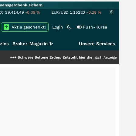
mensgeschenk sichern.
00
29.414,49
-0,39
%
EUR/USD
1,15220
-0,28
%
Aktie geschenkt!
Login
Push-Kurse
zins
Broker-Magazin ✨
Unsere Services
re Seltene Erden: Entsteht hier die nächste Milliardenstory?
Anzeige
+++