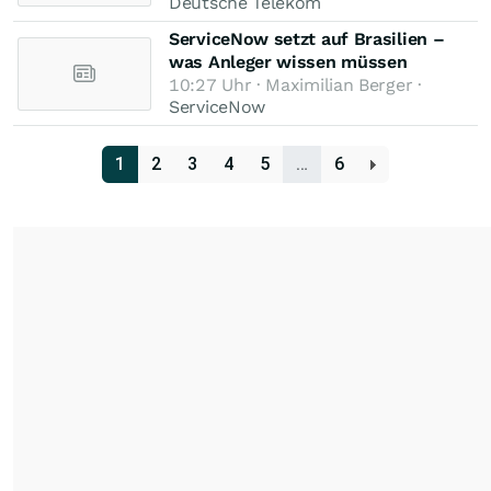
Deutsche Telekom
ServiceNow setzt auf Brasilien –
was Anleger wissen müssen
10:27 Uhr · Maximilian Berger ·
ServiceNow
1
2
3
4
5
…
6