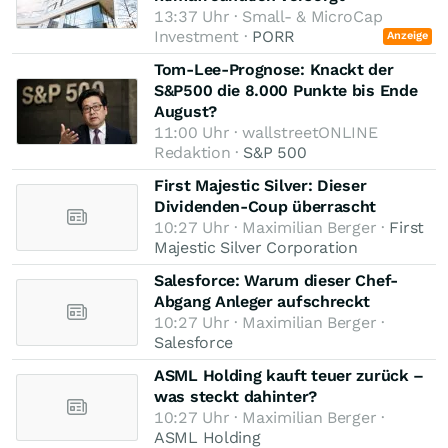
13:37 Uhr · Small- & MicroCap
Investment ·
PORR
Anzeige
Tom-Lee-Prognose: Knackt der
S&P500 die 8.000 Punkte bis Ende
August?
11:00 Uhr · wallstreetONLINE
Redaktion ·
S&P 500
First Majestic Silver: Dieser
Dividenden-Coup überrascht
10:27 Uhr · Maximilian Berger ·
First
Majestic Silver Corporation
Salesforce: Warum dieser Chef-
Abgang Anleger aufschreckt
10:27 Uhr · Maximilian Berger ·
Salesforce
ASML Holding kauft teuer zurück –
was steckt dahinter?
10:27 Uhr · Maximilian Berger ·
ASML Holding