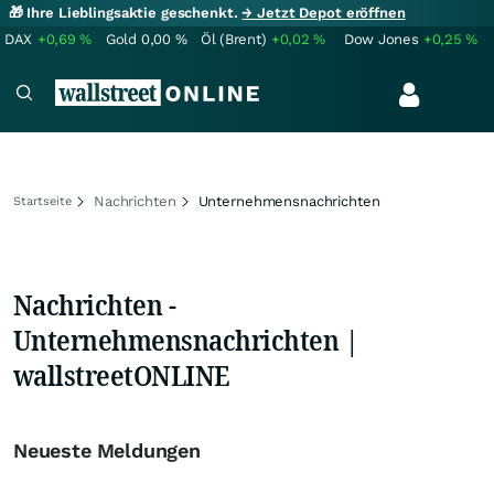
🎁 Ihre Lieblingsaktie geschenkt.
→ Jetzt Depot eröffnen
DAX
+0,69
%
Gold
0,00
%
Öl (Brent)
+0,02
%
Dow Jones
+0,25
%
Nachrichten
Unternehmensnachrichten
Startseite
Nachrichten -
Unternehmensnachrichten |
wallstreetONLINE
Neueste Meldungen