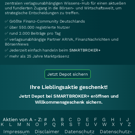
zentralen verlagsunabhängigen Wissens-Hub für einen aktuellen
und fundierten Zugang in die Börsen- und Wirtschaftswelt, um
strategische Entscheidungen zu treffen.
✅ Größte Finanz-Community Deutschlands
✅ über 550.000 registrierte Nutzer
✅ rund 2.000 Beiträge pro Tag
✅ verlagsunabhängige Partner ARIVA, FinanzNachrichten und
BörsenNews
✅ Jederzeit einfach handeln beim
SMARTBROKER+
✅ mehr als 25 Jahre Marktpräsenz
Jetzt Depot sichern
Ihre Lieblingsaktie geschenkt!
Jetzt Depot bei SMARTBROKER+ eröffnen und
Willkommensgeschenk sichern.
Aktien von A - Z:
#
A
B
C
D
E
F
G
H
I
J
K
L
M
N
O
P
Q
R
S
T
U
V
W
X
Y
Z
Impressum
Disclaimer
Datenschutz
Datenschutz-