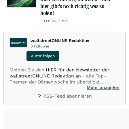
hier gibt's noch richtig was zu
holen!
30.06.26, 19:32
wallstreetONLINE Redaktion
0
Follower
Autor folgen
Melden Sie sich
HIER für den Newsletter der
wallstreetONLINE Redaktion an
- alle Top-
Themen der Börsenwoche im Überblick!
Mehr anzeigen
Verpassen Sie kein wichtiges Anleger-Thema!
Für
Beiträge auf diesem journalistischen Channel ist
RSS-Feed abonnieren
die Chefredaktion der wallstreetONLINE
Redaktion verantwortlich.
Die Fachjournalisten
der wallstreetONLINE Redaktion berichten hier
mit ihren Kolleginnen und Kollegen aus den
Partnerredaktionen exklusiv, fundiert,