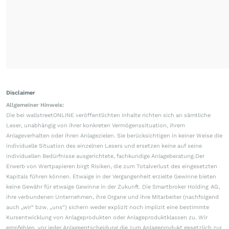
Disclaimer
Allgemeiner Hinweis:
Die bei wallstreetONLINE veröffentlichten Inhalte richten sich an sämtliche
Leser, unabhängig von ihrer konkreten Vermögenssituation, ihrem
Anlageverhalten oder ihren Anlagezielen. Sie berücksichtigen in keiner Weise die
individuelle Situation des einzelnen Lesers und ersetzen keine auf seine
individuellen Bedürfnisse ausgerichtete, fachkundige Anlageberatung.Der
Erwerb von Wertpapieren birgt Risiken, die zum Totalverlust des eingesetzten
Kapitals führen können. Etwaige in der Vergangenheit erzielte Gewinne bieten
keine Gewähr für etwaige Gewinne in der Zukunft. Die Smartbroker Holding AG,
ihre verbundenen Unternehmen, ihre Organe und ihre Mitarbeiter (nachfolgend
auch „wir“ bzw. „uns“) sichern weder explizit noch implizit eine bestimmte
Kursentwicklung von Anlageprodukten oder Anlageproduktklassen zu. Wir
empfehlen, vor jeder Anlageentscheidung die zum Anlageprodukt gesetzlich zur