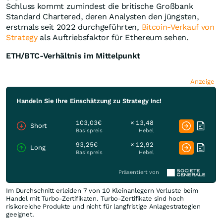
Schluss kommt zumindest die britische Großbank
Standard Chartered, deren Analysten den jüngsten,
erstmals seit 2022 durchgeführten,
Bitcoin-Verkauf von
Strategy
als Auftriebsfaktor für Ethereum sehen.
ETH/BTC-Verhältnis im Mittelpunkt
Anzeige
Handeln Sie Ihre Einschätzung zu Strategy Inc!
103,03€
× 13,48
Short
Basispreis
Hebel
93,25€
× 12,92
Long
Basispreis
Hebel
Präsentiert von
Im Durchschnitt erleiden 7 von 10 Kleinanlegern Verluste beim
Handel mit Turbo-Zertifikaten. Turbo-Zertifikate sind hoch
risikoreiche Produkte und nicht für langfristige Anlagestrategien
geeignet.