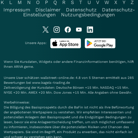
K
L
M
N
O
P
Q
R
S
T
U
V
W
X
Y
Z
Impressum
Disclaimer
Datenschutz
Datenschutz-
Einstellungen
Nutzungsbedingungen
Unsere Apps:
Wenn Sie Kursdaten, Widgets oder andere Finanzinformationen benötigen, hilft
Ihnen
ARIVA
gerne.
Unsere User schätzen wallstreet-online.de: 4.8 von 5 Sternen ermittelt aus 285
Bewertungen bei www.kagels-trading.de
Zeitverzögerung der Kursdaten: Deutsche Börsen +15 Min. NASDAQ +15 Min.
NYSE +20 Min. AMEX +20 Min. Dow Jones +15 Min. Alle Angaben ohne Gewähr.
Werbehinweise:
Die Billigung des Basisprospekts durch die BaFin ist nicht als ihre Befürwortung
der angebotenen Wertpapiere zu verstehen. Wir empfehlen Interessenten und
potenziellen Anlegern den Basisprospekt und die Endgültigen Bedingungen zu
lesen, bevor sie eine Anlageentscheidung treffen, um sich möglichst umfassend
zu informieren, insbesondere über die potenziellen Risiken und Chancen des
Wertpapiers. Sie sind im Begriff, ein Produkt zu erwerben, das nicht einfach ist
und schwer zu verstehen sein kann.