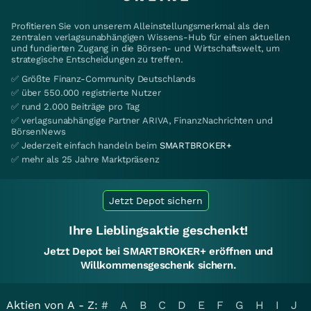
Profitieren Sie von unserem Alleinstellungsmerkmal als den
zentralen verlagsunabhängigen Wissens-Hub für einen aktuellen
und fundierten Zugang in die Börsen- und Wirtschaftswelt, um
strategische Entscheidungen zu treffen.
✅ Größte Finanz-Community Deutschlands
✅ über 550.000 registrierte Nutzer
✅ rund 2.000 Beiträge pro Tag
✅ verlagsunabhängige Partner ARIVA, FinanzNachrichten und
BörsenNews
✅ Jederzeit einfach handeln beim
SMARTBROKER+
✅ mehr als 25 Jahre Marktpräsenz
Jetzt Depot sichern
Ihre Lieblingsaktie geschenkt!
Jetzt Depot bei SMARTBROKER+ eröffnen und
Willkommensgeschenk sichern.
Aktien von A - Z:
#
A
B
C
D
E
F
G
H
I
J