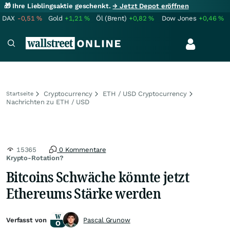
🎁 Ihre Lieblingsaktie geschenkt.
→ Jetzt Depot eröffnen
DAX
-0,51
%
Gold
+1,21
%
Öl (Brent)
+0,82
%
Dow Jones
+0,46
%
Cryptocurrency
ETH / USD Cryptocurrency
Startseite
Nachrichten zu ETH / USD
15365
0 Kommentare
Krypto-Rotation?
Bitcoins Schwäche könnte jetzt
Ethereums Stärke werden
Verfasst von
Pascal Grunow