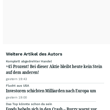
ausgewogen sowie unabhängig für den Anleger.
Die Zentralredaktion recherchiert intensiv, um
Anlegern der Kategorie Selbstentscheider
relevante Informationen für ihre
Anlageentscheidungen liefern zu können.
NEU:
Podcast "Börse, Baby!"
Weitere Artikel des Autors
Komplett abgedrehter Handel
+45 Prozent! Bei dieser Aktie bleibt heute kein Stein
auf dem anderen!
gestern 19:43
Flucht aus USA
Investoren schichten Milliarden nach Europa um
gestern 19:00
Das Top könnte schon da sein
Fonds hebeln sich in den Crash – Burry warnt vor