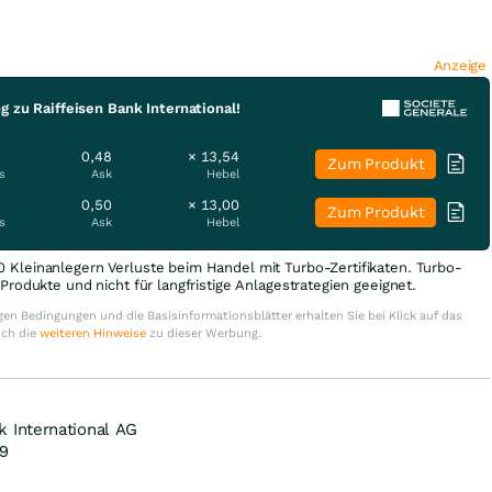
Anzeige
g zu Raiffeisen Bank International!
0,48
× 13,54
Zum Produkt
s
Ask
Hebel
0,50
× 13,00
Zum Produkt
s
Ask
Hebel
0 Kleinanlegern Verluste beim Handel mit Turbo-Zertifikaten. Turbo-
e Produkte und nicht für langfristige Anlagestrategien geeignet.
en Bedingungen und die Basisinformationsblätter erhalten Sie bei Klick auf das
uch die
weiteren Hinweise
zu dieser Werbung.
k International AG
9