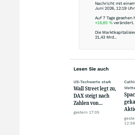
Nachricht mit eine
Juni 2026, 12:19 Uhr
Auf 7 Tage gesehen h
+16,85
%
verändert.
Die Marktkapitalisie
21,43 Mrd..
Lesen Sie auch
US-Techwerte stark
Cath
Wall Street legt zu,
Wett
Spac
DAX steigt nach
geka
Zahlen von
Akti
Telekom, Henkel
gestern 17:05
geste
12:56