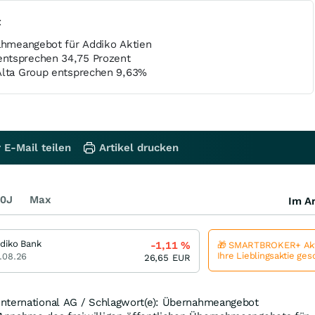
t
nahmeangebot für Addiko Aktien
ntsprechen 34,75 Prozent
Alta Group entsprechen 9,63%
 E-Mail teilen
Artikel drucken
0J
Max
Im Ar
diko Bank
-1,11
%
🎁 SMARTBROKER+ Akt
Ihre Lieblingsaktie ge
.08.26
26,65
EUR
nternational AG / Schlagwort(e): Übernahmeangebot