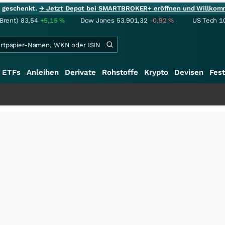
ie geschenkt.
→ Jetzt Depot bei SMARTBROKER+ eröffnen und Willkom
(Brent)
83,54
+5,15
%
Dow Jones
53.901,32
-0,92
%
US Tech 1
ETFs
Anleihen
Derivate
Rohstoffe
Krypto
Devisen
Fest