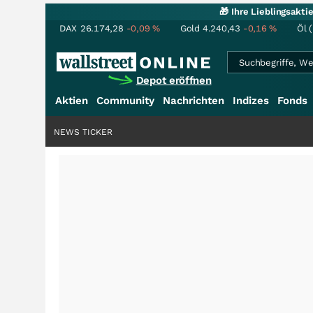
🎁 Ihre Lieblingsakt
DAX
26.174,28
-0,09
%
Gold
4.240,43
-0,16
%
Öl 
Depot eröffnen
Aktien
Community
Nachrichten
Indizes
Fonds
NEWS TICKER