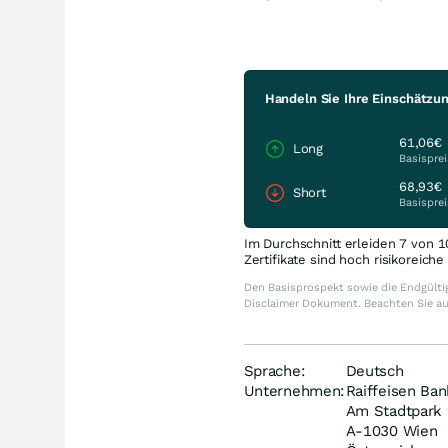
Handeln Sie Ihre Einschätzun
61,06€
Long
Basisprei
68,93€
Short
Basisprei
Im Durchschnitt erleiden 7 von 1
Zertifikate sind hoch risikoreich
Den Basisprospekt sowie die Endgültig
Disclaimer Dokument. Beachten Sie a
Sprache:
Deutsch
Unternehmen:
Raiffeisen Ban
Am Stadtpark 
A-1030 Wien