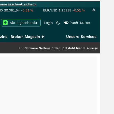
mensgeschenk sichern.
00
29.381,54
-0,51
%
EUR/USD
1,15225
-0,02
%
Aktie geschenkt!
Login
Push-Kurse
zins
Broker-Magazin ✨
Unsere Services
+++
Schwere Seltene Erden: Entsteht hier die nächste Milliardenstory?
Anzeige
+++