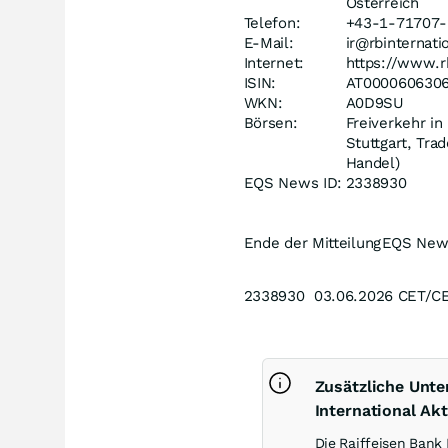
Österreich
Telefon:
+43-1-71707-
E-Mail:
ir@rbinternati
Internet:
https://www.rb
ISIN:
AT000060630
WKN:
A0D9SU
Börsen:
Freiverkehr i
Stuttgart, Tra
Handel)
EQS News ID:
2338930
Ende der Mitteilung
EQS New
2338930 03.06.2026 CET/C
Zusätzliche Unt
International Akt
Die Raiffeisen Bank 