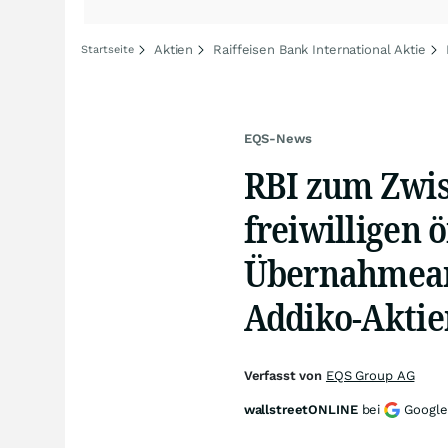
Aktien
Raiffeisen Bank International Aktie
Startseite
EQS-News
RBI zum Zwi
freiwilligen 
Übernahmean
Addiko-Aktie
Verfasst von
EQS Group AG
wallstreetONLINE
bei
Google