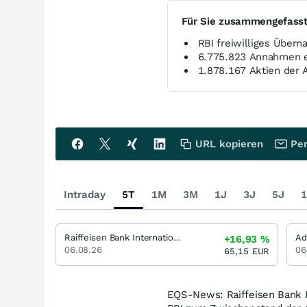
Für Sie zusammengefass
RBI freiwilliges Über
6.775.823 Annahmen e
1.878.167 Aktien der 
URL kopieren
Per
Intraday
5T
1M
3M
1J
3J
5J
1
Raiffeisen Bank International
Ad
+16,93
%
06.08.26
06
65,15
EUR
EQS-News: Raiffeisen Bank I