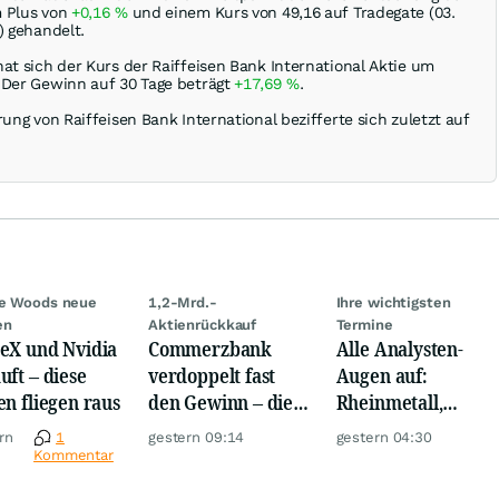
m Plus von
+0,16
%
und einem Kurs von 49,16 auf Tradegate (03.
) gehandelt.
at sich der Kurs der Raiffeisen Bank International Aktie um
 Der Gewinn auf 30 Tage beträgt
+17,69
%
.
rung von Raiffeisen Bank International bezifferte sich zuletzt auf
ie Woods neue
1,2-Mrd.-
Ihre wichtigsten
en
Aktienrückkauf
Termine
eX und Nvidia
Commerzbank
Alle Analysten-
uft – diese
verdoppelt fast
Augen auf:
en fliegen raus
den Gewinn – die
Rheinmetall,
Aktie schwankt
Deutsche Telekom,
rn
1
gestern 09:14
gestern 04:30
wild
Siemens, Airbnb &
Kommentar
Lyft