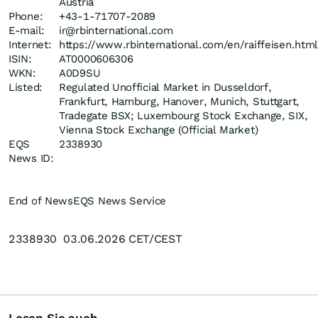
Austria
Phone:
+43-1-71707-2089
E-mail:
ir@rbinternational.com
Internet:
https://www.rbinternational.com/en/raiffeisen.html
ISIN:
AT0000606306
WKN:
A0D9SU
Listed:
Regulated Unofficial Market in Dusseldorf,
Frankfurt, Hamburg, Hanover, Munich, Stuttgart,
Tradegate BSX; Luxembourg Stock Exchange, SIX,
Vienna Stock Exchange (Official Market)
EQS
2338930
News ID:
End of News
EQS News Service
2338930 03.06.2026 CET/CEST