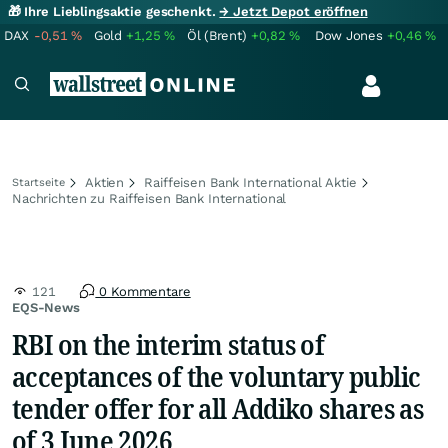
🎁 Ihre Lieblingsaktie geschenkt.
→ Jetzt Depot eröffnen
DAX
-0,51
%
Gold
+1,25
%
Öl (Brent)
+0,82
%
Dow Jones
+0,46
%
Aktien
Raiffeisen Bank International Aktie
Startseite
Nachrichten zu Raiffeisen Bank International
121
0 Kommentare
EQS-News
RBI on the interim status of
acceptances of the voluntary public
tender offer for all Addiko shares as
of 3 June 2026