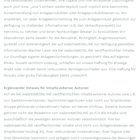
ihre verbundenen Unternehmen, ihre Organe und ihre Mitarbeiter (nachfolgend
auch „wir“ bzw. „uns“) sichern weder explizit noch implizit eine bestimmte
Kursentwicklung von Anlageprodukten oder Anlageproduktklassen zu. Wir
empfehlen, vor jeder Anlageentscheidung die zum Anlageprodukt gesetzlich zur
Verfügung zu stellenden Informationen (z.B. den Verkaufsprospekt) zur
Kenntnis zu nehmen und einen fachkundigen Berater zu konsultieren.Wir
übernehmen keine Gewähr für die Aktualität, Richtigkeit, Angemessenheit,
Qualität und Vollständigkeit der auf wallstreetONLINE zur Verfügung gestellten
Informationen.Machen Leser die bei wallstreetONLINE veröffentlichten Inhalte
zur Grundlage eigener Anlageentscheidungen, so geschieht dies auf eigenes
Risiko. Soweit rechtlich zulässig, schließen wir unsere Haftung für etwaige
direkt oder indirekt damit verbundene Vermögensschäden aus. Eine Haftung für
Vorsatz oder grobe Fahrlässigkeit bleibt unberührt.
Ergänzender Hinweis für Inhalte externer Autoren:
Auf die bei wallstreetONLINE veröffentlichten Inhalte externer Autoren (wie z.B.
von Gastkommentatoren, Nachrichtenagenturen oder nicht zur Smartbroker-
Gruppe gehörende Unternehmen) haben wir keinen Einfluss. Externe Autoren
gehören nicht der Redaktion von wallstreetONLINE an.Für die Inhalte sind
ausschließlich die jeweiligen externen Autoren verantwortlich. Ihre bei
wallstreetONLINE veröffentlichten Inhalte sind nicht von Anlageinteressen der
Smartbroker Holding AG, ihrer verbundenen Unternehmen, ihrer Organe oder
ihrer Mitarbeiter bestimmt und spiegeln nicht notwendigerweise die Meinungen