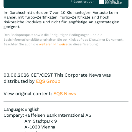
Präsentiert von
Im Durchschnitt erleiden 7 von 10 Kleinanlegern Verluste beim
Handel mit Turbo-Zertifikaten. Turbo-Zertifikate sind hoch
risikoreiche Produkte und nicht für langfristige Anlagestrategien
geeignet.
Den Basisprospekt sowie die Endgültigen Bedingungen und die
Basisinformationsblätter erhalten Sie bei Klick auf das Disclaimer Dokument.
Beachten Sie auch die
weiteren Hinweise
zu dieser Werbung.
03.06.2026 CET/CEST This Corporate News was
distributed by
EQS Group
View original content:
EQS News
Language:
English
Company:
Raiffeisen Bank International AG
Am Stadtpark 9
A-1030 Vienna