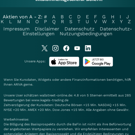
Aktien von A - Z:
#
A
B
C
D
E
F
G
H
I
J
K
L
M
N
O
P
Q
R
S
T
U
V
W
X
Y
Z
Impressum
Disclaimer
Datenschutz
Datenschutz-
Einstellungen
Nutzungsbedingungen
Unsere Apps:
Wenn Sie Kursdaten, Widgets oder andere Finanzinformationen benötigen, hilft
Ihnen
ARIVA
gerne.
Unsere User schätzen wallstreet-online.de: 4.8 von 5 Sternen ermittelt aus 285
Bewertungen bei www.kagels-trading.de
Zeitverzögerung der Kursdaten: Deutsche Börsen +15 Min. NASDAQ +15 Min.
NYSE +20 Min. AMEX +20 Min. Dow Jones +15 Min. Alle Angaben ohne Gewähr.
Werbehinweise:
Die Billigung des Basisprospekts durch die BaFin ist nicht als ihre Befürwortung
der angebotenen Wertpapiere zu verstehen. Wir empfehlen Interessenten und
potenziellen Anlegern den Basisprospekt und die Endgültigen Bedingungen zu