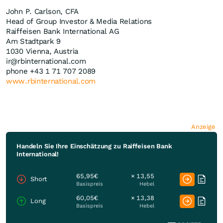
John P. Carlson, CFA
Head of Group Investor & Media Relations
Raiffeisen Bank International AG
Am Stadtpark 9
1030 Vienna, Austria
ir@rbinternational.com
phone +43 1 71 707 2089
www.rbinternational.com
Anzeige
Handeln Sie Ihre Einschätzung zu Raiffeisen Bank
International!
65,95€
× 13,55
Short
Basispreis
Hebel
60,05€
× 13,38
Long
Basispreis
Hebel