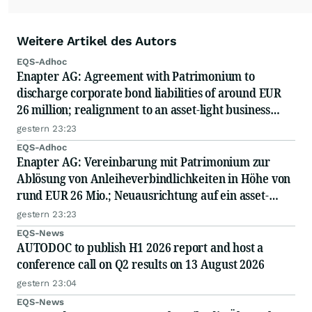
Weitere Artikel des Autors
EQS-Adhoc
Enapter AG: Agreement with Patrimonium to
discharge corporate bond liabilities of around EUR
26 million; realignment to an asset-light business
model; capital measure planned
gestern 23:23
EQS-Adhoc
Enapter AG: Vereinbarung mit Patrimonium zur
Ablösung von Anleiheverbindlichkeiten in Höhe von
rund EUR 26 Mio.; Neuausrichtung auf ein asset-
light-Geschäftsmodell; geplante Kapitalmaßnahme
gestern 23:23
EQS-News
AUTODOC to publish H1 2026 report and host a
conference call on Q2 results on 13 August 2026
gestern 23:04
EQS-News