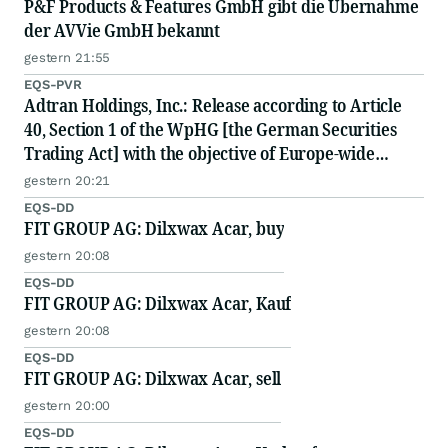
P&F Products & Features GmbH gibt die Übernahme
der AVVie GmbH bekannt
gestern 21:55
EQS-PVR
Adtran Holdings, Inc.: Release according to Article
40, Section 1 of the WpHG [the German Securities
Trading Act] with the objective of Europe-wide
distribution
gestern 20:21
EQS-DD
FIT GROUP AG: Dilxwax Acar, buy
gestern 20:08
EQS-DD
FIT GROUP AG: Dilxwax Acar, Kauf
gestern 20:08
EQS-DD
FIT GROUP AG: Dilxwax Acar, sell
gestern 20:00
EQS-DD