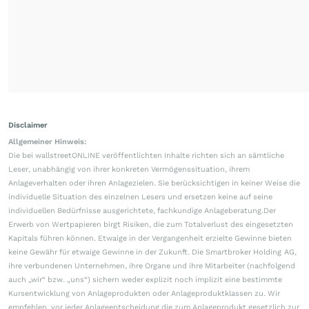
Disclaimer
Allgemeiner Hinweis:
Die bei wallstreetONLINE veröffentlichten Inhalte richten sich an sämtliche
Leser, unabhängig von ihrer konkreten Vermögenssituation, ihrem
Anlageverhalten oder ihren Anlagezielen. Sie berücksichtigen in keiner Weise die
individuelle Situation des einzelnen Lesers und ersetzen keine auf seine
individuellen Bedürfnisse ausgerichtete, fachkundige Anlageberatung.Der
Erwerb von Wertpapieren birgt Risiken, die zum Totalverlust des eingesetzten
Kapitals führen können. Etwaige in der Vergangenheit erzielte Gewinne bieten
keine Gewähr für etwaige Gewinne in der Zukunft. Die Smartbroker Holding AG,
ihre verbundenen Unternehmen, ihre Organe und ihre Mitarbeiter (nachfolgend
auch „wir“ bzw. „uns“) sichern weder explizit noch implizit eine bestimmte
Kursentwicklung von Anlageprodukten oder Anlageproduktklassen zu. Wir
empfehlen, vor jeder Anlageentscheidung die zum Anlageprodukt gesetzlich zur