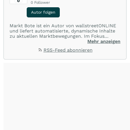
0
Follower
Autor folgen
Markt Bote ist ein Autor von wallstreetONLINE
und liefert automatisierte, dynamische Inhalte
zu aktuellen Marktbewegungen. Im Fokus
stehen Tops und Flops, Branchentrends und
Mehr anzeigen
Impulse aus der Community. Ob Tech-Aktien,
RSS-Feed abonnieren
Rohstoffe oder Krypto – die Beiträge sind kurz,
prägnant und regen zur Diskussion an, sodass
Leser schnell einen Überblick gewinnen und
eigene Marktideen entwickeln können.