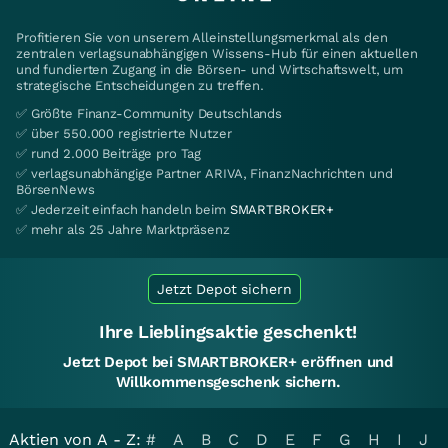
Profitieren Sie von unserem Alleinstellungsmerkmal als den
zentralen verlagsunabhängigen Wissens-Hub für einen aktuellen
und fundierten Zugang in die Börsen- und Wirtschaftswelt, um
strategische Entscheidungen zu treffen.
✅ Größte Finanz-Community Deutschlands
✅ über 550.000 registrierte Nutzer
✅ rund 2.000 Beiträge pro Tag
✅ verlagsunabhängige Partner ARIVA, FinanzNachrichten und
BörsenNews
✅ Jederzeit einfach handeln beim
SMARTBROKER+
✅ mehr als 25 Jahre Marktpräsenz
Jetzt Depot sichern
Ihre Lieblingsaktie geschenkt!
Jetzt Depot bei SMARTBROKER+ eröffnen und
Willkommensgeschenk sichern.
Aktien von A - Z:
#
A
B
C
D
E
F
G
H
I
J