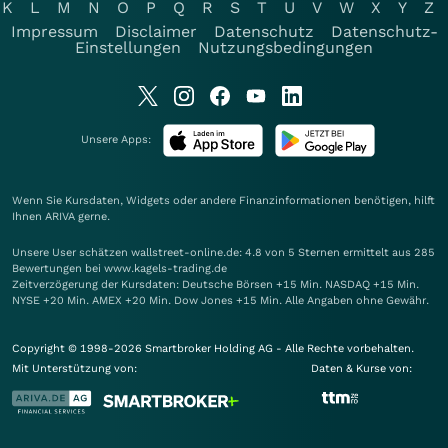
K
L
M
N
O
P
Q
R
S
T
U
V
W
X
Y
Z
Impressum
Disclaimer
Datenschutz
Datenschutz-
Einstellungen
Nutzungsbedingungen
Unsere Apps:
Wenn Sie Kursdaten, Widgets oder andere Finanzinformationen benötigen, hilft
Ihnen
ARIVA
gerne.
Unsere User schätzen wallstreet-online.de: 4.8 von 5 Sternen ermittelt aus 285
Bewertungen bei www.kagels-trading.de
Zeitverzögerung der Kursdaten: Deutsche Börsen +15 Min. NASDAQ +15 Min.
NYSE +20 Min. AMEX +20 Min. Dow Jones +15 Min. Alle Angaben ohne Gewähr.
Copyright © 1998-2026 Smartbroker Holding AG - Alle Rechte vorbehalten.
Mit Unterstützung von:
Daten & Kurse von: