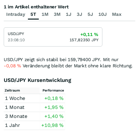
1 im Artikel enthaltener Wert
Intraday
5T
1M
3M
1J
3J
5J
10J
Max
USD/JPY
+0,11
%
23:08:10
157,82350
JPY
USD/JPY zeigt sich stabil bei 159,79400
JPY
. Mit nur
-0,08
%
Veränderung bleibt der Markt ohne klare Richtung.
USD/JPY Kursentwicklung
Zeitraum
Performance
1 Woche
+0,18
%
1 Monat
+1,95
%
3 Monate
+1,40
%
1 Jahr
+10,98
%