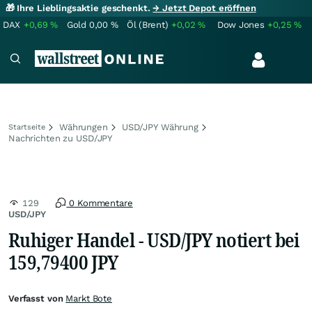
🎁 Ihre Lieblingsaktie geschenkt.
→ Jetzt Depot eröffnen
DAX
+0,69
%
Gold
0,00
%
Öl (Brent)
+0,02
%
Dow Jones
+0,25
%
Währungen
USD/JPY Währung
Startseite
Nachrichten zu USD/JPY
129
0 Kommentare
USD/JPY
Ruhiger Handel - USD/JPY notiert bei
159,79400 JPY
Verfasst von
Markt Bote