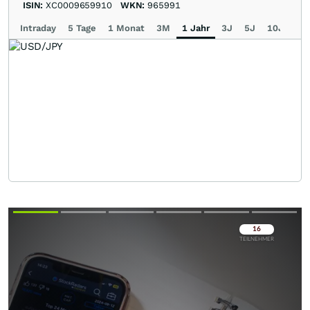
ISIN:
XC0009659910
WKN:
965991
Intraday
5 Tage
1 Monat
3M
1 Jahr
3J
5J
10J
Ma
Überspringen