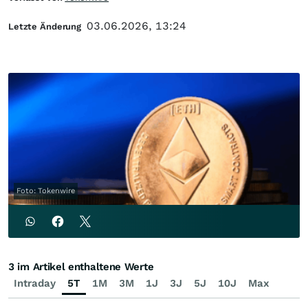
03.06.2026, 13:24
Letzte Änderung
Foto: Tokenwire
3 im Artikel enthaltene Werte
Intraday
5T
1M
3M
1J
3J
5J
10J
Max