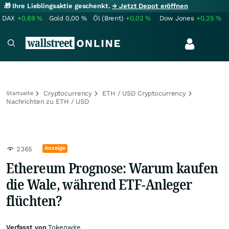
🎁 Ihre Lieblingsaktie geschenkt.
→ Jetzt Depot eröffnen
DAX
+0,69
%
Gold
0,00
%
Öl (Brent)
+0,02
%
Dow Jones
+0,25
%
Cryptocurrency
ETH / USD Cryptocurrency
Startseite
Nachrichten zu ETH / USD
Anzeige
2365
Ethereum Prognose: Warum kaufen
die Wale, während ETF-Anleger
flüchten?
Verfasst von
Tokenwire