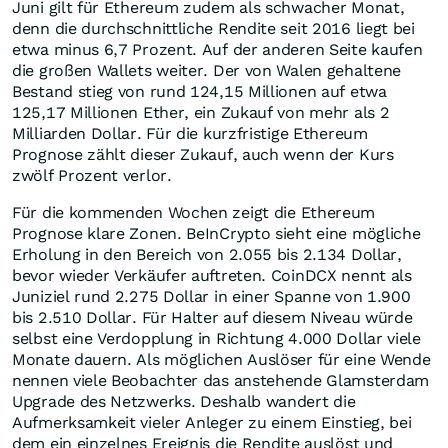
Juni gilt für Ethereum zudem als schwacher Monat,
denn die durchschnittliche Rendite seit 2016 liegt bei
etwa minus 6,7 Prozent. Auf der anderen Seite kaufen
die großen Wallets weiter. Der von Walen gehaltene
Bestand stieg von rund 124,15 Millionen auf etwa
125,17 Millionen Ether, ein Zukauf von mehr als 2
Milliarden Dollar. Für die kurzfristige Ethereum
Prognose zählt dieser Zukauf, auch wenn der Kurs
zwölf Prozent verlor.
Für die kommenden Wochen zeigt die Ethereum
Prognose klare Zonen. BeInCrypto sieht eine mögliche
Erholung in den Bereich von 2.055 bis 2.134 Dollar,
bevor wieder Verkäufer auftreten. CoinDCX nennt als
Juniziel rund 2.275 Dollar in einer Spanne von 1.900
bis 2.510 Dollar. Für Halter auf diesem Niveau würde
selbst eine Verdopplung in Richtung 4.000 Dollar viele
Monate dauern. Als möglichen Auslöser für eine Wende
nennen viele Beobachter das anstehende Glamsterdam
Upgrade des Netzwerks. Deshalb wandert die
Aufmerksamkeit vieler Anleger zu einem Einstieg, bei
dem ein einzelnes Ereignis die Rendite auslöst und