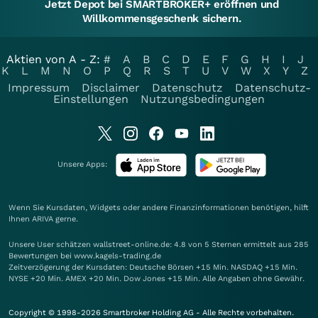
Jetzt Depot bei SMARTBROKER+ eröffnen und
Willkommensgeschenk sichern.
Aktien von A - Z:
#
A
B
C
D
E
F
G
H
I
J
K
L
M
N
O
P
Q
R
S
T
U
V
W
X
Y
Z
Impressum
Disclaimer
Datenschutz
Datenschutz-
Einstellungen
Nutzungsbedingungen
Unsere Apps:
Wenn Sie Kursdaten, Widgets oder andere Finanzinformationen benötigen, hilft
Ihnen
ARIVA
gerne.
Unsere User schätzen wallstreet-online.de: 4.8 von 5 Sternen ermittelt aus 285
Bewertungen bei www.kagels-trading.de
Zeitverzögerung der Kursdaten: Deutsche Börsen +15 Min. NASDAQ +15 Min.
NYSE +20 Min. AMEX +20 Min. Dow Jones +15 Min. Alle Angaben ohne Gewähr.
Copyright © 1998-2026 Smartbroker Holding AG - Alle Rechte vorbehalten.