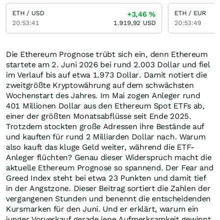
ETH / USD
ETH / EUR
+3,46
%
20:53:41
1.919,92
USD
20:53:49
Die Ethereum Prognose trübt sich ein, denn Ethereum
startete am 2. Juni 2026 bei rund 2.003 Dollar und fiel
im Verlauf bis auf etwa 1.973 Dollar. Damit notiert die
zweitgrößte Kryptowährung auf dem schwächsten
Wochenstart des Jahres. Im Mai zogen Anleger rund
401 Millionen Dollar aus den Ethereum Spot ETFs ab,
einer der größten Monatsabflüsse seit Ende 2025.
Trotzdem stockten große Adressen ihre Bestände auf
und kauften für rund 2 Milliarden Dollar nach. Warum
also kauft das kluge Geld weiter, während die ETF-
Anleger flüchten? Genau dieser Widerspruch macht die
aktuelle Ethereum Prognose so spannend. Der Fear and
Greed Index steht bei etwa 23 Punkten und damit tief
in der Angstzone. Dieser Beitrag sortiert die Zahlen der
vergangenen Stunden und benennt die entscheidenden
Kursmarken für den Juni. Und er erklärt, warum ein
junger Vorverkauf gerade jene Aufmerksamkeit gewinnt,