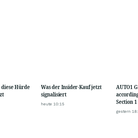
– diese Hürde
Was der Insider-Kauf jetzt
AUTO1 Gr
zt
signalisiert
according
Section 1
heute 10:15
German S
gestern 18
Act] with
Europe-wi