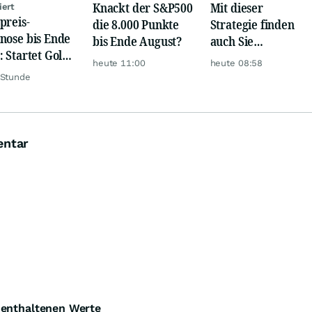
Knackt der S&P500
Mit dieser
iert
preis-
die 8.000 Punkte
Strategie finden
nose bis Ende
bis Ende August?
auch Sie
: Startet Gold
zuverlässig
heute 11:00
heute 08:58
t eine neue
unterbewertete
 Stunde
ye?
Aktien!
entar
e enthaltenen Werte