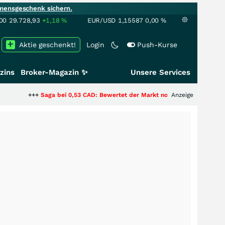
mensgeschenk sichern.
00
29.728,93
+1,18
%
EUR/USD
1,15587
0,00
%
Aktie geschenkt!
Login
Push-Kurse
zins
Broker-Magazin ✨
Unsere Services
+
Saga bei 0,53 CAD: Bewertet der Markt noch immer nur die Hälfte der Sto
Anzeige