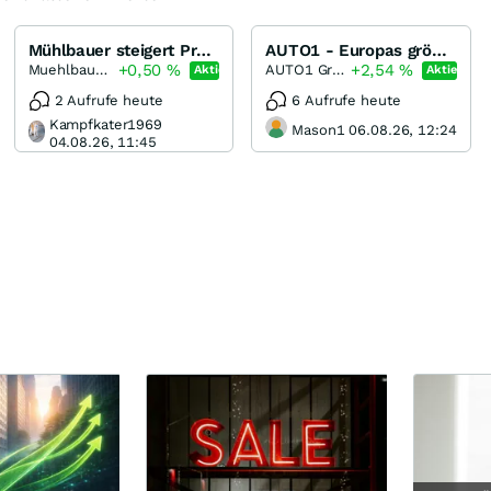
Mühlbauer steigert Profitabilität
AUTO1 - Europas größter Gebrauchtwagenhändler
+0,50
%
+2,54
%
Muehlbauer Holding
AUTO1 Group
Aktie
Aktie
2 Aufrufe heute
6 Aufrufe heute
Kampfkater1969
Mason1 06.08.26, 12:24
04.08.26, 11:45