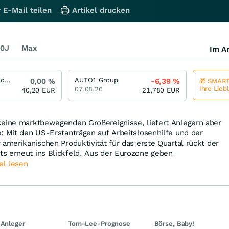
 E-Mail teilen
Artikel drucken
0J
Max
Im Ar
Muehlbauer Holding
AUTO1 Group
0,00
%
-6,39
%
🎁 SMART
Ihre Lieb
07.08.26
40,20
EUR
21,780
EUR
keine marktbewegenden Großereignisse, liefert Anlegern aber
: Mit den US-Erstanträgen auf Arbeitslosenhilfe und der
 amerikanischen Produktivität für das erste Quartal rückt der
s erneut ins Blickfeld. Aus der Eurozone geben
el lesen
 Anleger
Tom-Lee-Prognose
Börse, Baby!