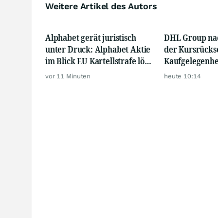
Weitere Artikel des Autors
Alphabet gerät juristisch
DHL Group nac
unter Druck: Alphabet Aktie
der Kursrücks
im Blick EU Kartellstrafe löst
Kaufgelegenhe
neue Klagewelle gegen
vor 11 Minuten
heute 10:14
Google aus