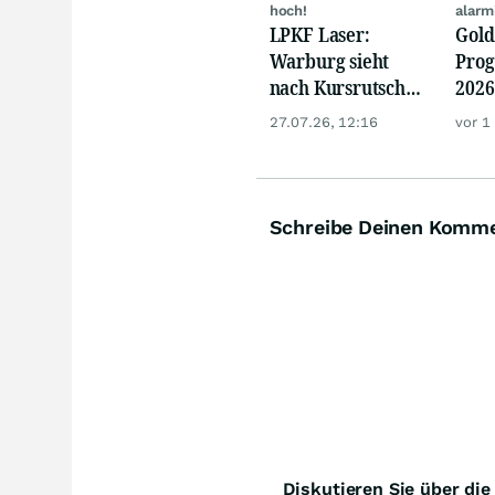
hoch!
alarm
LPKF Laser:
Gold
Warburg sieht
Prog
nach Kursrutsch
2026
jetzt Kaufchance
jetz
27.07.26, 12:16
vor 1
Rall
Schreibe Deinen Komm
Diskutieren Sie über di