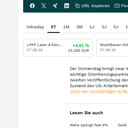
URL kopieren
Per
Intraday
5T
1M
3M
1J
3J
5J
1
LPKF Laser & Electronics
+4,81
%
07.08.26
07.08.26
15,250
EUR
Der Donnerstag bringt zwar 
wichtige Orientierungspunkte
zweiten Veröffentlichung der
Zustand des US-Arbeitsmarkt
Jetzt den vollständigen Artik
Lesen Sie auch
Aktie springt fast 9%
Gold: