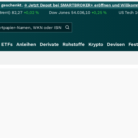
ie geschenkt.
→ Jetzt Depot bei SMARTBROKER+ eröffnen und Willkom
Brent)
82,27
+0,02
%
Dow Jones
54.036,10
+0,25
%
US Tech 1
ETFs
Anleihen
Derivate
Rohstoffe
Krypto
Devisen
Fest
++