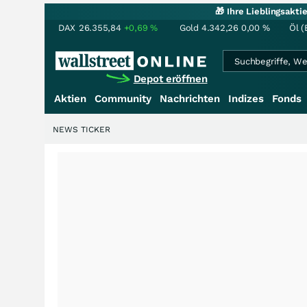
🎁 Ihre Lieblingsakt
DAX
26.355,84
+0,69
%
Gold
4.342,26
0,00
%
Öl (
Depot eröffnen
Aktien
Community
Nachrichten
Indizes
Fonds
NEWS TICKER