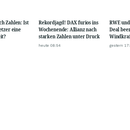
h Zahlen: Ist
Rekordjagd! DAX furios ins
RWE und 
etzer eine
Wochenende: Allianz nach
Deal bee
it?
starken Zahlen unter Druck
Windkraf
heute 08:54
gestern 17