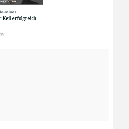
nigshofen
le-Mines
r Keil erfolgreich
:35