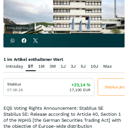
Foto: Stabilus SE
1 im Artikel enthaltener Wert
Intraday
5T
1M
3M
1J
3J
5J
10J
Max
Stabilus
+22,14
%
Stabilus jetz
07.08.26
17,100
EUR
EQS Voting Rights Announcement: Stabilus SE
Stabilus SE: Release according to Article 40, Section 1
of the WpHG [the German Securities Trading Act] with
the objective of Europe-wide distribution