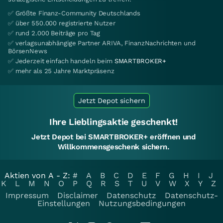
✅ Größte Finanz-Community Deutschlands
✅ über 550.000 registrierte Nutzer
✅ rund 2.000 Beiträge pro Tag
✅ verlagsunabhängige Partner ARIVA, FinanzNachrichten und
BörsenNews
✅ Jederzeit einfach handeln beim
SMARTBROKER+
✅ mehr als 25 Jahre Marktpräsenz
Jetzt Depot sichern
Ihre Lieblingsaktie geschenkt!
Jetzt Depot bei SMARTBROKER+ eröffnen und
Willkommensgeschenk sichern.
Aktien von A - Z:
#
A
B
C
D
E
F
G
H
I
J
K
L
M
N
O
P
Q
R
S
T
U
V
W
X
Y
Z
Impressum
Disclaimer
Datenschutz
Datenschutz-
Einstellungen
Nutzungsbedingungen