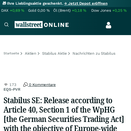
🎁 Ihre Lieblingsaktie geschenkt.
→ Jetzt Depot eröffnen
DAX
+0,69
%
Gold
0,00
%
Öl (Brent)
+0,18
%
Dow Jones
+0,25
%
Aktien
Stabilus Aktie
Nachrichten zu Stabilus
Startseite
173
0 Kommentare
EQS-PVR
Stabilus SE: Release according to
Article 40, Section 1 of the WpHG
[the German Securities Trading Act]
with the objective of Europe-wide