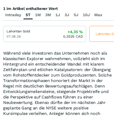
1 im Artikel enthaltener Wert
Intraday
5T
1M
3M
1J
3J
5J
10J
Max
Lahontan Gold
+4,35
%
Lahontan Gold
07.08.26
0,3525
CAD
Während viele Investoren das Unternehmen noch als
klassischen Explorer wahrnehmen, vollzieht sich im
Hintergrund ein entscheidender Wandel mit klarem
Zeitfahrplan und etlichen Katalysatoren: der Übergang
vom Rohstoffentdecker zum Goldproduzenten. Solche
Transformationsphasen honoriert der Markt in der
Regel mit deutlichen Bewertungsaufschlägen. Denn
Entwicklungsmeilensteine, steigende Projektreife und
die Perspektive auf Cashflows führen zu einer
Neubewertung. Ebenso dürfte der im nächsten Jahr
geplante Gang an die NYSE weitere positive
Kursimpulse verleihen. Anleger können sich noch