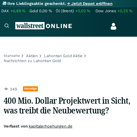
🎁 Ihre Lieblingsaktie geschenkt.
→ Jetzt Depot eröffnen
DAX
+0,69
%
Gold
0,00
%
Öl (Brent)
+0,02
%
Dow Jones
+0,25
%
Aktien
Lahontan Gold Aktie
Startseite
Nachrichten zu Lahontan Gold
Anzeige
349
400 Mio. Dollar Projektwert in Sicht,
was treibt die Neubewertung?
Verfasst von
kapitalerhoehungen.de