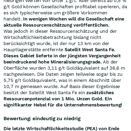
niedrigen Werten von unter 1 g/t. Aber bereits ab 0,5 %
g/t Gold können Gesellschaften profitabel operieren, da
es sich typischerweise um größere Vorkommen
handelt.
In wenigen Wochen will die Gesellschaft eine
aktuelle Ressourcenschätzung veröffentlichen.
Was jedoch in dieser Ressourcenschätzung und der
Wirtschaftlichkeitsbetrachtung bislang nicht
berücksichtigt wurde, ist der nur 13 km von der
Hauptlagerstätte entfernte
Satellit West Santa Fe.
Dieses Gebiet lieferte in der jüngsten Vergangenheit
beeindruckend hohe Mineralisierungsgrade.
Ab der
Oberfläche wurden 3,11 g/t Goldäquivalent auf 36,6 m
nachgewiesen. Die Daten zeigen teilweise sogar bis zu
5,75 g/t Goldäquivalent, was in einem Abschnitt über
10,7 m gemessen wurde. Auf Basis dieser Ergebnisse
besitzt der Satellit West Santa Fe ein
zusätzliches
Ressourcenpotenzial von 1 Mio. Unzen Gold. Ein
signifikanter Hebel für die Unternehmensbewertung!
Bewertung: eindeutig zu niedrig
Die letzte Wirtschaftlichkeitsstudie (PEA) von Ende