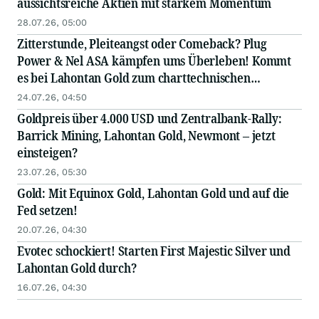
aussichtsreiche Aktien mit starkem Momentum
28.07.26, 05:00
Zitterstunde, Pleiteangst oder Comeback? Plug
Power & Nel ASA kämpfen ums Überleben! Kommt
es bei Lahontan Gold zum charttechnischen
Ausbruch?
24.07.26, 04:50
Goldpreis über 4.000 USD und Zentralbank-Rally:
Barrick Mining, Lahontan Gold, Newmont – jetzt
einsteigen?
23.07.26, 05:30
Gold: Mit Equinox Gold, Lahontan Gold und auf die
Fed setzen!
20.07.26, 04:30
Evotec schockiert! Starten First Majestic Silver und
Lahontan Gold durch?
16.07.26, 04:30