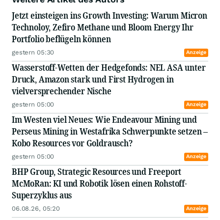
Themen und Trends, die Börsianer interessieren.
Jetzt einsteigen ins Growth Investing: Warum Micron
Die Zahl 3 spielt dabei eine konzeptionelle Rolle:
Technoloy, Zefiro Methane und Bloom Energy Ihr
I. je Kommentar werden 3 Unternehmen
Portfolio beflügeln können
genannt,
gestern 05:30
II. mindestens 3 Themen oder Trends werden
Anzeige
erwähnt,
Wasserstoff-Wetten der Hedgefonds: NEL ASA unter
III. die Kommentare umfassen jeweils eine
Druck, Amazon stark und First Hydrogen in
Lesedauer von weniger als 3 Minuten.
vielversprechender Nische
Wir wünschen gute Unterhaltung und viel Erfolg
gestern 05:00
Anzeige
an der Börse!
Im Westen viel Neues: Wie Endeavour Mining und
Perseus Mining in Westafrika Schwerpunkte setzen –
Kobo Resources vor Goldrausch?
gestern 05:00
Anzeige
BHP Group, Strategic Resources und Freeport
McMoRan: KI und Robotik lösen einen Rohstoff-
Superzyklus aus
06.08.26, 05:20
Anzeige