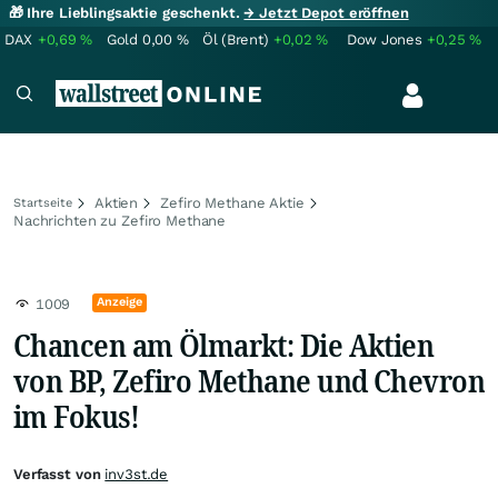
🎁 Ihre Lieblingsaktie geschenkt.
→ Jetzt Depot eröffnen
DAX
+0,69
%
Gold
0,00
%
Öl (Brent)
+0,02
%
Dow Jones
+0,25
%
Aktien
Zefiro Methane Aktie
Startseite
Nachrichten zu Zefiro Methane
Anzeige
1009
Chancen am Ölmarkt: Die Aktien
von BP, Zefiro Methane und Chevron
im Fokus!
Verfasst von
inv3st.de