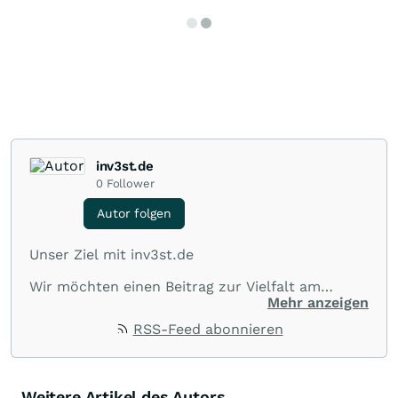
inv3st.de
0
Follower
Autor folgen
Unser Ziel mit inv3st.de
Wir möchten einen Beitrag zur Vielfalt am
Kapitalmarkt leisten und spannende
Mehr anzeigen
Informationen sowie Zusammenhänge von
RSS-Feed abonnieren
börsennotierten Unternehmen aus allen Teilen
der Welt veröffentlichen.
Wir suchen nach Informationen und
kommentieren aktuelle sowie zukünftige
Weitere Artikel des Autors