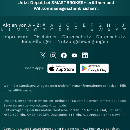
Jetzt Depot bei SMARTBROKER+ eröffnen und
Willkommensgeschenk sichern.
Aktien von A - Z:
#
A
B
C
D
E
F
G
H
I
J
K
L
M
N
O
P
Q
R
S
T
U
V
W
X
Y
Z
Impressum
Disclaimer
Datenschutz
Datenschutz-
Einstellungen
Nutzungsbedingungen
Unsere Apps:
Wenn Sie Kursdaten, Widgets oder andere Finanzinformationen benötigen, hilft
Ihnen
ARIVA
gerne.
Unsere User schätzen wallstreet-online.de: 4.8 von 5 Sternen ermittelt aus 285
Bewertungen bei www.kagels-trading.de
Zeitverzögerung der Kursdaten: Deutsche Börsen +15 Min. NASDAQ +15 Min.
NYSE +20 Min. AMEX +20 Min. Dow Jones +15 Min. Alle Angaben ohne Gewähr.
Copyright © 1998-2026 Smartbroker Holding AG - Alle Rechte vorbehalten.