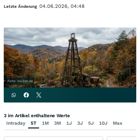
04.06.2026, 04:48
Letzte Änderung
Foto: inv3st.de
3 im Artikel enthaltene Werte
Intraday
5T
1M
3M
1J
3J
5J
10J
Max