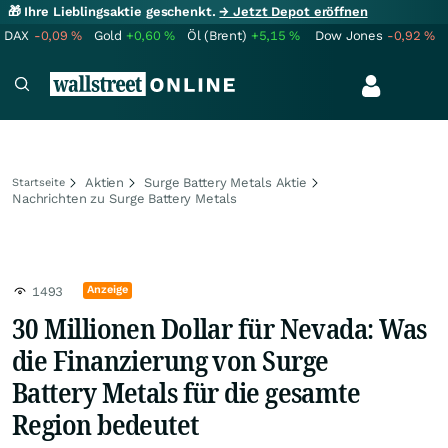
🎁 Ihre Lieblingsaktie geschenkt.
→ Jetzt Depot eröffnen
DAX
-0,09
%
Gold
+0,60
%
Öl (Brent)
+5,15
%
Dow Jones
-0,92
%
Aktien
Surge Battery Metals Aktie
Startseite
Nachrichten zu Surge Battery Metals
Anzeige
1493
30 Millionen Dollar für Nevada: Was
die Finanzierung von Surge
Battery Metals für die gesamte
Region bedeutet