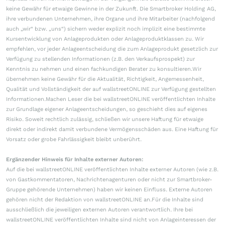
keine Gewähr für etwaige Gewinne in der Zukunft. Die Smartbroker Holding AG,
ihre verbundenen Unternehmen, ihre Organe und ihre Mitarbeiter (nachfolgend
auch „wir“ bzw. „uns“) sichern weder explizit noch implizit eine bestimmte
Kursentwicklung von Anlageprodukten oder Anlageproduktklassen zu. Wir
empfehlen, vor jeder Anlageentscheidung die zum Anlageprodukt gesetzlich zur
Verfügung zu stellenden Informationen (z.B. den Verkaufsprospekt) zur
Kenntnis zu nehmen und einen fachkundigen Berater zu konsultieren.Wir
übernehmen keine Gewähr für die Aktualität, Richtigkeit, Angemessenheit,
Qualität und Vollständigkeit der auf wallstreetONLINE zur Verfügung gestellten
Informationen.Machen Leser die bei wallstreetONLINE veröffentlichten Inhalte
zur Grundlage eigener Anlageentscheidungen, so geschieht dies auf eigenes
Risiko. Soweit rechtlich zulässig, schließen wir unsere Haftung für etwaige
direkt oder indirekt damit verbundene Vermögensschäden aus. Eine Haftung für
Vorsatz oder grobe Fahrlässigkeit bleibt unberührt.
Ergänzender Hinweis für Inhalte externer Autoren:
Auf die bei wallstreetONLINE veröffentlichten Inhalte externer Autoren (wie z.B.
von Gastkommentatoren, Nachrichtenagenturen oder nicht zur Smartbroker-
Gruppe gehörende Unternehmen) haben wir keinen Einfluss. Externe Autoren
gehören nicht der Redaktion von wallstreetONLINE an.Für die Inhalte sind
ausschließlich die jeweiligen externen Autoren verantwortlich. Ihre bei
wallstreetONLINE veröffentlichten Inhalte sind nicht von Anlageinteressen der