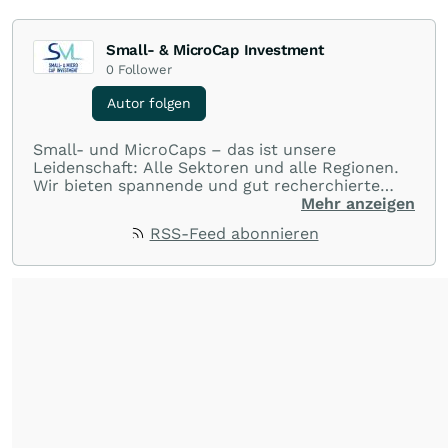
Small- & MicroCap Investment
0
Follower
Autor folgen
Small- und MicroCaps – das ist unsere
Leidenschaft: Alle Sektoren und alle Regionen.
Wir bieten spannende und gut recherchierte
Einblicke in branchen- und marktbezogene
Mehr anzeigen
Nachrichten. Unsere Journalisten verfügen über
RSS-Feed abonnieren
umfangreiche Erfahrungen in der Branche und
berichten über ihre jeweiligen Sektoren, damit
Sie die neuesten Nachrichten von einigen der
besten Reporter des Landes erhalten.