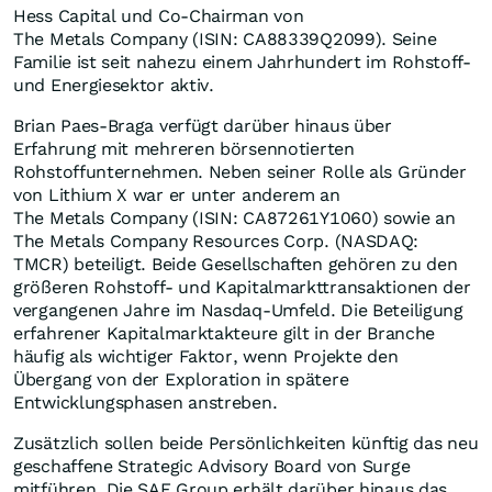
Hess Capital und Co-Chairman von
The Metals Company (ISIN: CA88339Q2099). Seine
Familie ist seit nahezu einem Jahrhundert im Rohstoff-
und Energiesektor aktiv.
Brian Paes-Braga verfügt darüber hinaus über
Erfahrung mit mehreren börsennotierten
Rohstoffunternehmen. Neben seiner Rolle als Gründer
von Lithium X war er unter anderem an
The Metals Company (ISIN: CA87261Y1060) sowie an
The Metals Company Resources Corp. (NASDAQ:
TMCR) beteiligt. Beide Gesellschaften gehören zu den
größeren Rohstoff- und Kapitalmarkttransaktionen der
vergangenen Jahre im Nasdaq-Umfeld. Die Beteiligung
erfahrener Kapitalmarktakteure gilt in der Branche
häufig als wichtiger Faktor, wenn Projekte den
Übergang von der Exploration in spätere
Entwicklungsphasen anstreben.
Zusätzlich sollen beide Persönlichkeiten künftig das neu
geschaffene Strategic Advisory Board von Surge
mitführen. Die SAF Group erhält darüber hinaus das