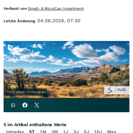
Verfasst von
Small- & MicroCap Investment
04.06.2026, 07:30
Letzte Änderung
Foto: small-microcap.eu
5 im Artikel enthaltene Werte
Intraday
5T
1M
3M
1J
3J
5J
10J
Max