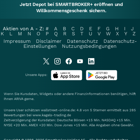
Jetzt Depot bei SMARTBROKER+ eröffnen und
Willkommensgeschenk sichern.
Aktien von A - Z:
#
A
B
C
D
E
F
G
H
I
J
K
L
M
N
O
P
Q
R
S
T
U
V
W
X
Y
Z
Impressum
Disclaimer
Datenschutz
Datenschutz-
Einstellungen
Nutzungsbedingungen
Unsere Apps:
Wenn Sie Kursdaten, Widgets oder andere Finanzinformationen benötigen, hilft
Ihnen
ARIVA
gerne.
Unsere User schätzen wallstreet-online.de: 4.8 von 5 Sternen ermittelt aus 285
Bewertungen bei www.kagels-trading.de
Zeitverzögerung der Kursdaten: Deutsche Börsen +15 Min. NASDAQ +15 Min.
NYSE +20 Min. AMEX +20 Min. Dow Jones +15 Min. Alle Angaben ohne Gewähr.