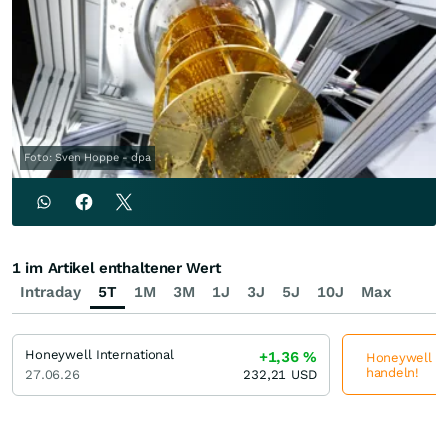
Foto: Sven Hoppe - dpa
1 im Artikel enthaltener Wert
Intraday
5T
1M
3M
1J
3J
5J
10J
Max
Honeywell International
+1,36
%
Honeywell Int
handeln!
27.06.26
232,21
USD