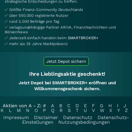
strategische Entscheidungen zu treffen.
✅ Größte Finanz-Community Deutschlands
✅ über 550.000 registrierte Nutzer
✅ rund 2.000 Beiträge pro Tag
✅ verlagsunabhängige Partner ARIVA, FinanzNachrichten und
BörsenNews
✅ Jederzeit einfach handeln beim
SMARTBROKER+
✅ mehr als 25 Jahre Marktpräsenz
Jetzt Depot sichern
Ihre Lieblingsaktie geschenkt!
Jetzt Depot bei SMARTBROKER+ eröffnen und
Willkommensgeschenk sichern.
Aktien von A - Z:
#
A
B
C
D
E
F
G
H
I
J
K
L
M
N
O
P
Q
R
S
T
U
V
W
X
Y
Z
Impressum
Disclaimer
Datenschutz
Datenschutz-
Einstellungen
Nutzungsbedingungen