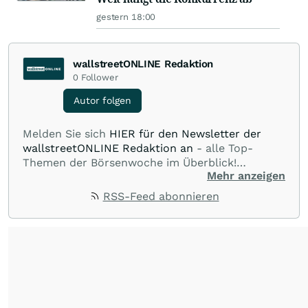
gestern 18:00
wallstreetONLINE Redaktion
0
Follower
Autor folgen
Melden Sie sich
HIER für den Newsletter der
wallstreetONLINE Redaktion an
- alle Top-
Themen der Börsenwoche im Überblick!
Mehr anzeigen
Verpassen Sie kein wichtiges Anleger-Thema!
Für
Beiträge auf diesem journalistischen Channel ist
RSS-Feed abonnieren
die Chefredaktion der wallstreetONLINE
Redaktion verantwortlich.
Die Fachjournalisten
der wallstreetONLINE Redaktion berichten hier
mit ihren Kolleginnen und Kollegen aus den
Partnerredaktionen exklusiv, fundiert,
ausgewogen sowie unabhängig für den Anleger.
Die Zentralredaktion recherchiert intensiv, um
Anlegern der Kategorie Selbstentscheider