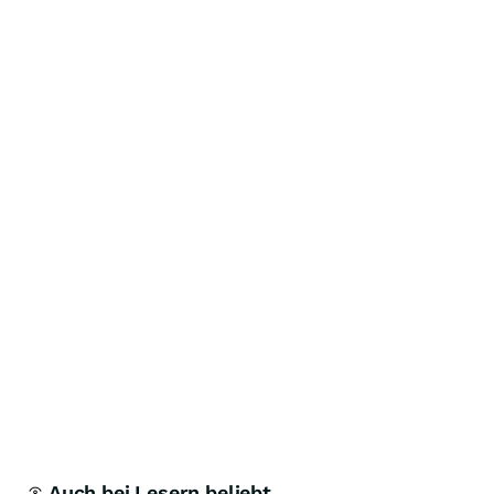
Auch bei Lesern beliebt