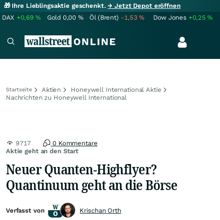
🎁 Ihre Lieblingsaktie geschenkt.
→ Jetzt Depot eröffnen
DAX
+0,69
%
Gold
0,00
%
Öl (Brent)
-1,53
%
Dow Jones
+0,25
%
Aktien
Honeywell International Aktie
Startseite
Nachrichten zu Honeywell International
9717
0 Kommentare
Aktie geht an den Start
Neuer Quanten-Highflyer?
Quantinuum geht an die Börse
Verfasst von
Krischan Orth