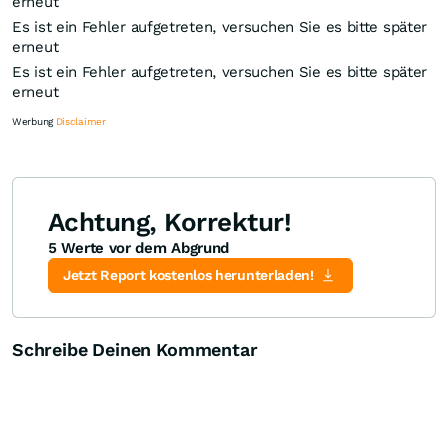
erneut
Es ist ein Fehler aufgetreten, versuchen Sie es bitte später
erneut
Es ist ein Fehler aufgetreten, versuchen Sie es bitte später
erneut
Werbung
Disclaimer
Achtung, Korrektur!
5 Werte vor dem Abgrund
Knock-Out-Suche
Optionsschein-Suche
Zertifikate-Suche
Jetzt Report kostenlos herunterladen!
Schreibe Deinen Kommentar