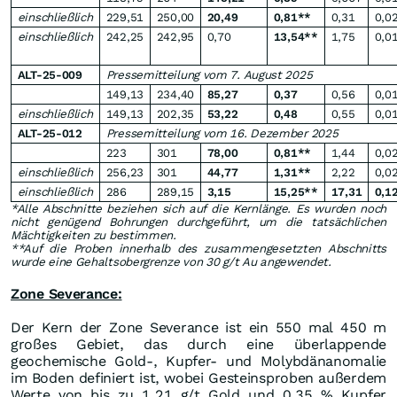
einschließlich
229,51
250,00
20,49
0,81**
0,31
0,0
einschließlich
242,25
242,95
0,70
13,54**
1,75
0,0
ALT-25-009
Pressemitteilung vom 7. August 2025
149,13
234,40
85,27
0,37
0,56
0,0
einschließlich
149,13
202,35
53,22
0,48
0,55
0,0
ALT-25-012
Pressemitteilung vom 16. Dezember 2025
223
301
78,00
0,81**
1,44
0,0
einschließlich
256,23
301
44,77
1,31**
2,22
0,0
einschließlich
286
289,15
3,15
15,25**
17,31
0,1
*Alle Abschnitte beziehen sich auf die Kernlänge. Es wurden noch
nicht genügend Bohrungen durchgeführt, um die tatsächlichen
Mächtigkeiten zu bestimmen.
**Auf die Proben innerhalb des zusammengesetzten Abschnitts
wurde eine Gehaltsobergrenze von 30 g/t Au angewendet.
Zone Severance:
Der Kern der Zone Severance ist ein 550 mal 450 m
großes Gebiet, das durch eine überlappende
geochemische Gold-, Kupfer- und Molybdänanomalie
im Boden definiert ist, wobei Gesteinsproben außerdem
Werte von bis zu 1,21 g/t Gold und 0,35 % Kupfer