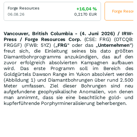
Forge Resources
+16,04
%
Forge Resourc
06.08.26
0,2170
EUR
Vancouver, British Columbia - (4. Juni 2026) / IRW-
Press / Forge Resources Corp.
(CSE: FRG) (OTCQB:
FRGGF) (FWB: 5YZ) („
FRG
“ oder das „
Unternehmen
“)
freut sich, die Einleitung seines bis dato größten
Diamantbohrprogramms anzukündigen, das auf den
zuvor erfolgreich absolvierten Kampagnen aufbauen
wird. Das erste Programm soll im Bereich des
Goldgürtels Dawson Range im Yukon absolviert werden
(Abbildung 1) und Diamantbohrungen über rund 2.500
Meter umfassen. Ziel dieser Bohrungen sind neu
aufgefundene geophysikalische Anomalien, von denen
man annimmt, dass sie eine beachtliche gold- und
kupferführende Porphyrmineralisierung beherbergen.