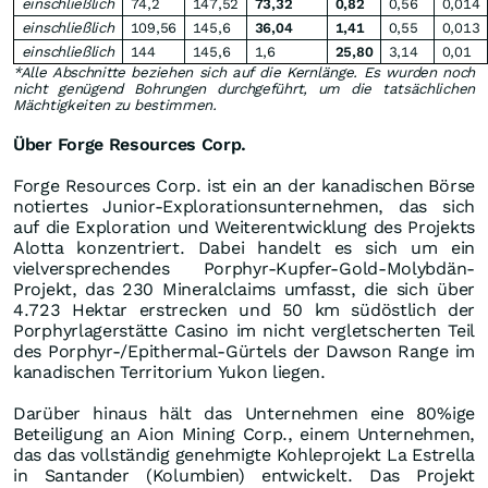
einschließlich
74,2
147,52
73,32
0,82
0,56
0,014
einschließlich
109,56
145,6
36,04
1,41
0,55
0,013
einschließlich
144
145,6
1,6
25,80
3,14
0,01
*Alle Abschnitte beziehen sich auf die Kernlänge. Es wurden noch
nicht genügend Bohrungen durchgeführt, um die tatsächlichen
Mächtigkeiten zu bestimmen.
Über Forge Resources Corp.
Forge Resources Corp. ist ein an der kanadischen Börse
notiertes Junior-Explorationsunternehmen, das sich
auf die Exploration und Weiterentwicklung des Projekts
Alotta konzentriert. Dabei handelt es sich um ein
vielversprechendes Porphyr-Kupfer-Gold-Molybdän-
Projekt, das 230 Mineralclaims umfasst, die sich über
4.723 Hektar erstrecken und 50 km südöstlich der
Porphyrlagerstätte Casino im nicht vergletscherten Teil
des Porphyr-/Epithermal-Gürtels der Dawson Range im
kanadischen Territorium Yukon liegen.
Darüber hinaus hält das Unternehmen eine 80%ige
Beteiligung an Aion Mining Corp., einem Unternehmen,
das das vollständig genehmigte Kohleprojekt La Estrella
in Santander (Kolumbien) entwickelt. Das Projekt