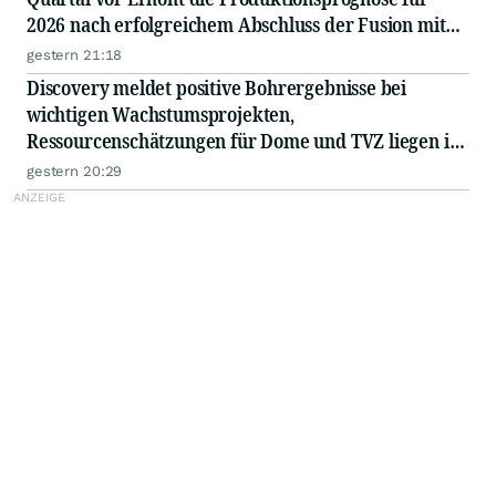
2026 nach erfolgreichem Abschluss der Fusion mit
Orla Mining Quartalsdividende um 50 % erhöht
gestern 21:18
Discovery meldet positive Bohrergebnisse bei
wichtigen Wachstumsprojekten,
Ressourcenschätzungen für Dome und TVZ liegen im
Zeitplan für Ende 2026
gestern 20:29