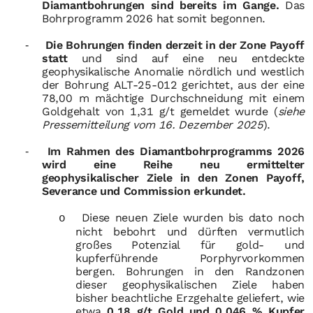
Diamantbohrungen sind bereits im Gange.
Das
Bohrprogramm 2026 hat somit begonnen.
Die Bohrungen finden derzeit in der Zone Payoff
-
statt
und sind auf eine neu entdeckte
geophysikalische Anomalie nördlich und westlich
der Bohrung ALT-25-012 gerichtet, aus der eine
78,00 m mächtige Durchschneidung mit einem
Goldgehalt von 1,31 g/t gemeldet wurde (
siehe
Pressemitteilung vom 16. Dezember 2025
).
Im Rahmen des Diamantbohrprogramms 2026
-
wird eine Reihe neu ermittelter
geophysikalischer Ziele in den Zonen Payoff,
Severance und Commission erkundet.
Diese neuen Ziele wurden bis dato noch
o
nicht bebohrt und dürften vermutlich
großes Potenzial für gold- und
kupferführende Porphyrvorkommen
bergen.
Bohrungen in den Randzonen
dieser geophysikalischen Ziele haben
bisher beachtliche Erzgehalte geliefert, wie
etwa
0,18 g/t Gold und 0,046 % Kupfer