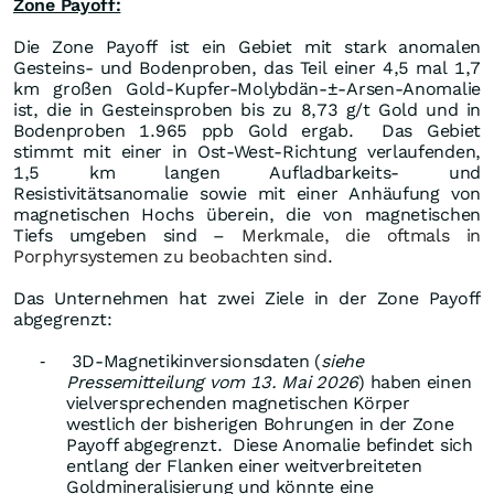
Zone Payoff:
Die Zone Payoff ist ein Gebiet mit stark anomalen
Gesteins- und Bodenproben, das Teil einer 4,5 mal 1,7
km großen Gold-Kupfer-Molybdän-±-Arsen-Anomalie
ist, die in Gesteinsproben bis zu 8,73 g/t Gold und in
Bodenproben 1.965 ppb Gold ergab.
Das Gebiet
stimmt mit einer in Ost-West-Richtung verlaufenden,
1,5 km langen Aufladbarkeits- und
Resistivitätsanomalie sowie mit einer Anhäufung von
magnetischen Hochs überein, die von magnetischen
Tiefs umgeben sind –
Merkmale, die oftmals in
Porphyrsystemen zu beobachten sind
.
Das Unternehmen hat zwei Ziele in der Zone Payoff
abgegrenzt:
3D-Magnetikinversionsdaten (
siehe
-
Pressemitteilung vom 13. Mai 2026
) haben einen
vielversprechenden magnetischen Körper
westlich der bisherigen Bohrungen in der Zone
Payoff abgegrenzt.
Diese Anomalie befindet sich
entlang der Flanken einer weitverbreiteten
Goldmineralisierung und könnte eine