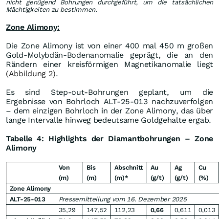
nicht genügend Bohrungen durchgeführt, um die tatsächlichen
Mächtigkeiten zu bestimmen.
Zone Alimony:
Die Zone Alimony ist von einer 400 mal 450 m großen
Gold-Molybdän-Bodenanomalie geprägt, die an den
Rändern einer kreisförmigen Magnetikanomalie liegt
(Abbildung 2)
.
Es sind Step-out-Bohrungen geplant, um die
Ergebnisse von Bohrloch ALT-25-013 nachzuverfolgen
– dem einzigen Bohrloch in der Zone Alimony, das über
lange Intervalle hinweg bedeutsame Goldgehalte ergab.
Tabelle 4: Highlights der Diamantbohrungen – Zone
Alimony
Von
Bis
Abschnitt
Au
Ag
Cu
(m)
(m)
(m)*
(g/t)
(g/t)
(%)
Zone Alimony
ALT-25-013
Pressemitteilung vom 16. Dezember 2025
35,29
147,52
112,23
0,66
0,611
0,013