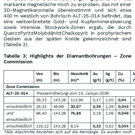
markante magnetische Hoch zu erproben, das mit einer
3D-Magnetikanomalie übereinstimmt und sich etwa
400 m westlich von Bohrloch ALT-25-014 befindet, das
eine weitverbreitete Gold- und Kupfermineralisierung
sowie intensive Stockwork-Zonen ergab, die durch
Quarz±Pyrit±Molybdänit±Chalkopyrit in porphyrischem
Gestein aus der späten Kreide gekennzeichnet sind
(Tabelle 3).
Tabelle 3: Highlights der Diamantbohrungen – Zone
Commission
Von
Bis
Abschnitt
Au
Ag
Cu
(m)
(m)
(m)*
(g/t)
(g/t)
(%)
(
Zone Commission
ALT-25-014
Pressemitteilung vom 15. Januar 2026
29,32
143,26
113,94
0,17
1,00
0,04
0
einschließlich
29,32
49,99
20,67
0,26
1,39
0,044
0
und
66,40
143,26
76,86
0,18
1,06
0,046
0
einschließlich
einschließlich
135,12
143,26
8,14
0,32
0,52
0,054
0
*Alle Abschnitte beziehen sich auf die Kernlänge. Es wurden noch