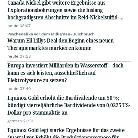
Canada Nickel gibt weitere Ergebnisse aus
Explorationsbohrungen sowie die bislang
hochgradigsten Abschnitte im Reid-Nickelsulfid-
Projekt bekannt
heute 08:07
Psychedelika vor dem Milliarden-Durchbruch
Warum Eli Lillys Deal den Beginn eines neuen
Therapiemarktes markieren könnte
heute 07:53
Europa investiert Milliarden in Wasserstoff – doch
kann es sich leisten, ausschließlich auf
Elektrolyseure zu setzen?
heute 07:40
Equinox Gold erhöht die Bardividende um 50 %;
kündigt vierteljährliche Bardividende von 0,0225 US-
Dollar pro Stammaktie an
gestern 21:31
Equinox Gold legt starke Ergebnisse für das zweite
Quartal vor Erhöht die Produktionsprognose für