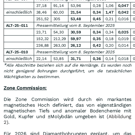
37,18
91,14
53,96
0,28
1,06
0,047
0
einschließlich
38,46
60,00
21,54
0,34
1,47
0,042
0
251,52
305
53,48
0,45
0,21
0,016
0
ALT-25-011
Pressemitteilung vom 8. September 2025
23,71
54,30
30,59
0,34
0,34
0,025
0
152,32
212,29
59,97
0,35
0,18
0,019
0
236,88
263,00
26,12
0,42
0,20
0,014
0
ALT-25-010
Pressemitteilung vom 8. September 2025
einschließlich
22,14
53,85
31,71
0,36
0,14
0,018
0
*
Alle Abschnitte beziehen sich auf die Kernlänge. Es wurden noch
nicht genügend Bohrungen durchgeführt, um die tatsächlichen
Mächtigkeiten zu bestimmen.
Zone Commission:
Die Zone Commission wird durch ein markantes
magnetisches Hoch definiert, das von eigenständigen
magnetischen Tiefs und anomaler Bodenchemie mit
Gold, Kupfer und ±Molybdän umgeben ist
(Abbildung
2)
.
Für 2026 sind Diamantbohrungen geplant, um das