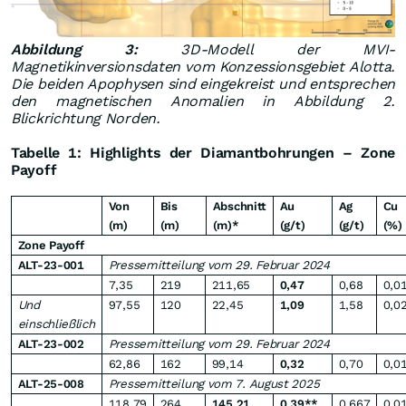
Abbildung 3:
3D-Modell der MVI-
Magnetikinversionsdaten vom Konzessionsgebiet Alotta.
Die beiden Apophysen sind eingekreist und entsprechen
den magnetischen Anomalien in Abbildung 2.
Blickrichtung Norden.
Tabelle 1: Highlights der Diamantbohrungen – Zone
Payoff
Von
Bis
Abschnitt
Au
Ag
Cu
(m)
(m)
(m)*
(g/t)
(g/t)
(%)
Zone Payoff
ALT-23-001
Pressemitteilung vom 29. Februar 2024
7,35
219
211,65
0,47
0,68
0,0
Und
97,55
120
22,45
1,09
1,58
0,0
einschließlich
ALT-23-002
Pressemitteilung vom 29. Februar 2024
62,86
162
99,14
0,32
0,70
0,0
ALT-25-008
Pressemitteilung vom 7. August 2025
118,79
264
145,21
0,39**
0,667
0,0