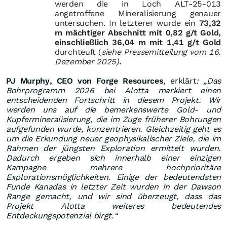
werden die in Loch ALT-25-013
angetroffene Mineralisierung genauer
untersuchen. In letzterer wurde ein
73,32
m mächtiger Abschnitt mit 0,82 g/t Gold,
einschließlich 36,04 m mit 1,41 g/t Gold
durchteuft
(
siehe Pressemitteilung vom 16.
Dezember 2025)
.
PJ Murphy, CEO von Forge Resources
, erklärt
: „Das
Bohrprogramm 2026 bei Alotta markiert einen
entscheidenden Fortschritt in diesem Projekt. Wir
werden uns auf die bemerkenswerte Gold- und
Kupfermineralisierung, die im Zuge früherer Bohrungen
aufgefunden wurde, konzentrieren. Gleichzeitig geht es
um die Erkundung neuer geophysikalischer Ziele, die im
Rahmen der jüngsten Exploration ermittelt wurden.
Dadurch ergeben sich innerhalb einer einzigen
Kampagne mehrere hochprioritäre
Explorationsmöglichkeiten. Einige der bedeutendsten
Funde Kanadas in letzter Zeit wurden in der Dawson
Range gemacht, und wir sind überzeugt, dass das
Projekt Alotta weiteres bedeutendes
Entdeckungspotenzial birgt.“