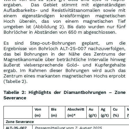
ergaben.
Das Gebiet stimmt mit eigenständigen
Aufladbarkeits- und Resistivitätsanomalien sowie mit
einem eigenständigen kreisförmigen magnetischen
Hoch überein, das von einem magnetischen Tief
umgeben ist
(Abbildung 2)
. Bis dato wurden nur fünf
Bohrlöcher in Abständen von 650 m abgeschlossen.
Es sind Step-out-Bohrungen geplant, um die
Ergebnisse von Bohrloch ALT-25-007 nachzuverfolgen,
das bei Bohrungen in der Nähe des Zentrums der
Magnetikanomalie über beträchtliche Intervalle hinweg
äußerst vielversprechende Gold- und Kupfergehalte
ergab. Im Rahmen dieser Bohrungen wird auch das
Zentrum eines markanten magnetischen Hochs erprobt
(Tabelle 2).
Tabelle 2: Highlights der Diamantbohrungen – Zone
Severance
Von
Bis
Abschnitt
Au
Ag
Cu
(m)
(m)
(m)*
(g/t)
(g/t)
(%)
(
Zone Severance
ALT-25-007
Pressemitteilung vom 7. August 2025