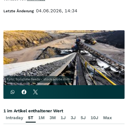
04.06.2026, 14:34
Letzte Änderung
Foto: Sunshine Seeds - stock.adobe.com
1 im Artikel enthaltener Wert
Intraday
5T
1M
3M
1J
3J
5J
10J
Max