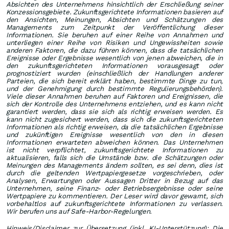
Absichten des Unternehmens hinsichtlich der Erschließung seiner
Konzessionsgebiete. Zukunftsgerichtete Informationen basieren auf
den Ansichten, Meinungen, Absichten und Schätzungen des
Managements zum Zeitpunkt der Veröffentlichung dieser
Informationen. Sie beruhen auf einer Reihe von Annahmen und
unterliegen einer Reihe von Risiken und Ungewissheiten sowie
anderen Faktoren, die dazu führen können, dass die tatsächlichen
Ereignisse oder Ergebnisse wesentlich von jenen abweichen, die in
den zukunftsgerichteten Informationen vorausgesagt oder
prognostiziert wurden (einschließlich der Handlungen anderer
Parteien, die sich bereit erklärt haben, bestimmte Dinge zu tun,
und der Genehmigung durch bestimmte Regulierungsbehörden).
Viele dieser Annahmen beruhen auf Faktoren und Ereignissen, die
sich der Kontrolle des Unternehmens entziehen, und es kann nicht
garantiert werden, dass sie sich als richtig erweisen werden. Es
kann nicht zugesichert werden, dass sich die zukunftsgerichteten
Informationen als richtig erweisen, da die tatsächlichen Ergebnisse
und zukünftigen Ereignisse wesentlich von den in diesen
Informationen erwarteten abweichen können. Das Unternehmen
ist nicht verpflichtet, zukunftsgerichtete Informationen zu
aktualisieren, falls sich die Umstände bzw. die Schätzungen oder
Meinungen des Managements ändern sollten, es sei denn, dies ist
durch die geltenden Wertpapiergesetze vorgeschrieben, oder
Analysen, Erwartungen oder Aussagen Dritter in Bezug auf das
Unternehmen, seine Finanz- oder Betriebsergebnisse oder seine
Wertpapiere zu kommentieren. Der Leser wird davor gewarnt, sich
vorbehaltlos auf zukunftsgerichtete Informationen zu verlassen.
Wir berufen uns auf Safe-Harbor-Regelungen.
Hinweis/Disclaimer zur Übersetzung (inkl. KI-Unterstützung): Die