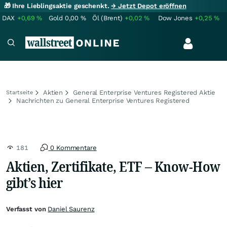
🎁 Ihre Lieblingsaktie geschenkt.
→ Jetzt Depot eröffnen
DAX
+0,69
%
Gold
0,00
%
Öl (Brent)
+0,02
%
Dow Jones
+0,25
%
Aktien
General Enterprise Ventures Registered Aktie
Startseite
Nachrichten zu General Enterprise Ventures Registered
181
0 Kommentare
Aktien, Zertifikate, ETF – Know-How
gibt’s hier
Verfasst von
Daniel Saurenz