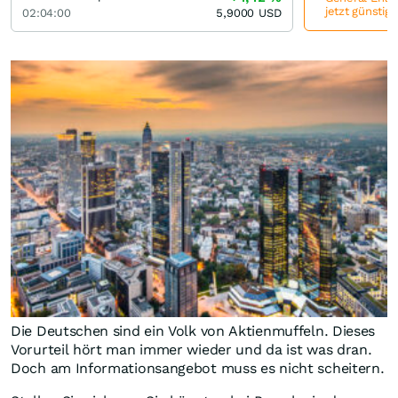
jetzt günstig
02:04:00
5,9000
USD
Die Deutschen sind ein Volk von Aktienmuffeln. Dieses
Vorurteil hört man immer wieder und da ist was dran.
Doch am Informationsangebot muss es nicht scheitern.