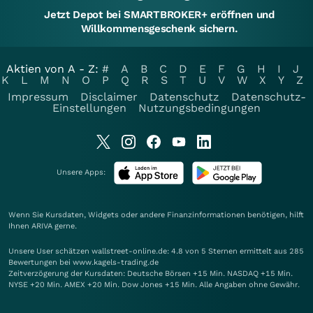
Jetzt Depot bei SMARTBROKER+ eröffnen und
Willkommensgeschenk sichern.
Aktien von A - Z:
#
A
B
C
D
E
F
G
H
I
J
K
L
M
N
O
P
Q
R
S
T
U
V
W
X
Y
Z
Impressum
Disclaimer
Datenschutz
Datenschutz-
Einstellungen
Nutzungsbedingungen
Unsere Apps:
Wenn Sie Kursdaten, Widgets oder andere Finanzinformationen benötigen, hilft
Ihnen
ARIVA
gerne.
Unsere User schätzen wallstreet-online.de: 4.8 von 5 Sternen ermittelt aus 285
Bewertungen bei www.kagels-trading.de
Zeitverzögerung der Kursdaten: Deutsche Börsen +15 Min. NASDAQ +15 Min.
NYSE +20 Min. AMEX +20 Min. Dow Jones +15 Min. Alle Angaben ohne Gewähr.