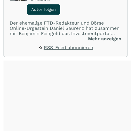
Autor folgen
Der ehemalige FTD-Redakteur und Börse
Online-Urgestein Daniel Saurenz hat zusammen
mit Benjamin Feingold das Investmentportal
„Feingold Research“ gegründet. Dort
Mehr anzeigen
präsentieren die beiden Börsianer und
RSS-Feed abonnieren
Journalisten ihre Markteinschätzungen,
Perspektiven und Strategien samt
Produktempfehlungen. Im strategischen
Musterdepot werden die eigenen Ideen mit
cleveren und meist etwas „anderen“ Produkten
umgesetzt und für alle Leser und aktiven
Anleger verständlich erläutert. Weitere
Informationen:
Feingold Research
.