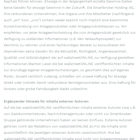
Kapitals führen können. Etwaige in der Vergangenheit erzielte Gewinne bieten
keine Gewähr für etwaige Gewinne in der Zukunft. Die Smartbroker Holding AG,
ihre verbundenen Unternehmen, ihre Organe und ihre Mitarbeiter (nachfolgend
auch „wir“ bzw. „uns“) sichern weder explizit noch implizit eine bestimmte
Kursentwicklung von Anlageprodukten oder Anlageproduktklassen zu. Wir
empfehlen, vor jeder Anlageentscheidung die zum Anlageprodukt gesetzlich zur
Verfügung zu stellenden Informationen (z.B. den Verkaufsprospekt) zur
Kenntnis zu nehmen und einen fachkundigen Berater zu konsultieren.Wir
übernehmen keine Gewähr für die Aktualität, Richtigkeit, Angemessenheit,
Qualität und Vollständigkeit der auf wallstreetONLINE zur Verfügung gestellten
Informationen.Machen Leser die bei wallstreetONLINE veröffentlichten Inhalte
zur Grundlage eigener Anlageentscheidungen, so geschieht dies auf eigenes
Risiko. Soweit rechtlich zulässig, schließen wir unsere Haftung für etwaige
direkt oder indirekt damit verbundene Vermögensschäden aus. Eine Haftung für
Vorsatz oder grobe Fahrlässigkeit bleibt unberührt.
Ergänzender Hinweis für Inhalte externer Autoren:
Auf die bei wallstreetONLINE veröffentlichten Inhalte externer Autoren (wie z.B.
von Gastkommentatoren, Nachrichtenagenturen oder nicht zur Smartbroker-
Gruppe gehörende Unternehmen) haben wir keinen Einfluss. Externe Autoren
gehören nicht der Redaktion von wallstreetONLINE an.Für die Inhalte sind
ausschließlich die jeweiligen externen Autoren verantwortlich. Ihre bei
wallstreetONLINE veröffentlichten Inhalte sind nicht von Anlageinteressen der