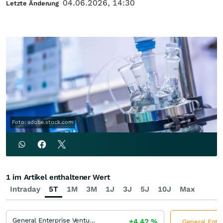
04.06.2026, 14:30
Letzte Änderung
Foto: adobe.stock.com
1 im Artikel enthaltener Wert
Intraday
5T
1M
3M
1J
3J
5J
10J
Max
General Enterprise Ventures Registered
+4,42
%
General Ente