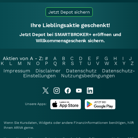
Jetzt Depot sichern
Ihre Lieblingsaktie geschenkt!
Jetzt Depot bei SMARTBROKER+ eröffnen und
Willkommensgeschenk sichern.
Aktien von A - Z:
#
A
B
C
D
E
F
G
H
I
J
K
L
M
N
O
P
Q
R
S
T
U
V
W
X
Y
Z
Impressum
Disclaimer
Datenschutz
Datenschutz-
Einstellungen
Nutzungsbedingungen
Unsere Apps:
Wenn Sie Kursdaten, Widgets oder andere Finanzinformationen benötigen, hilft
Ihnen
ARIVA
gerne.