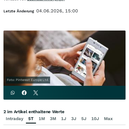
04.06.2026, 15:00
Letzte Änderung
Foto: Pinterest Europe Ltd.
2 im Artikel enthaltene Werte
Intraday
5T
1M
3M
1J
3J
5J
10J
Max