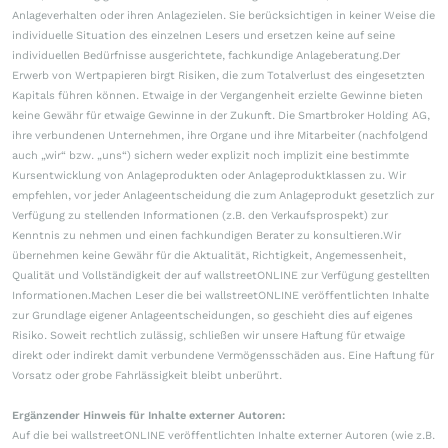
Anlageverhalten oder ihren Anlagezielen. Sie berücksichtigen in keiner Weise die
individuelle Situation des einzelnen Lesers und ersetzen keine auf seine
individuellen Bedürfnisse ausgerichtete, fachkundige Anlageberatung.Der
Erwerb von Wertpapieren birgt Risiken, die zum Totalverlust des eingesetzten
Kapitals führen können. Etwaige in der Vergangenheit erzielte Gewinne bieten
keine Gewähr für etwaige Gewinne in der Zukunft. Die Smartbroker Holding AG,
ihre verbundenen Unternehmen, ihre Organe und ihre Mitarbeiter (nachfolgend
auch „wir“ bzw. „uns“) sichern weder explizit noch implizit eine bestimmte
Kursentwicklung von Anlageprodukten oder Anlageproduktklassen zu. Wir
empfehlen, vor jeder Anlageentscheidung die zum Anlageprodukt gesetzlich zur
Verfügung zu stellenden Informationen (z.B. den Verkaufsprospekt) zur
Kenntnis zu nehmen und einen fachkundigen Berater zu konsultieren.Wir
übernehmen keine Gewähr für die Aktualität, Richtigkeit, Angemessenheit,
Qualität und Vollständigkeit der auf wallstreetONLINE zur Verfügung gestellten
Informationen.Machen Leser die bei wallstreetONLINE veröffentlichten Inhalte
zur Grundlage eigener Anlageentscheidungen, so geschieht dies auf eigenes
Risiko. Soweit rechtlich zulässig, schließen wir unsere Haftung für etwaige
direkt oder indirekt damit verbundene Vermögensschäden aus. Eine Haftung für
Vorsatz oder grobe Fahrlässigkeit bleibt unberührt.
Ergänzender Hinweis für Inhalte externer Autoren:
Auf die bei wallstreetONLINE veröffentlichten Inhalte externer Autoren (wie z.B.