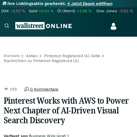
🎁 Ihre Lieblingsaktie geschenkt.
→ Jetzt Depot eröffnen
DAX
-0,03
%
Gold
+0,04
%
Öl (Brent)
+3,86
%
Dow Jones
-0,81
%
Aktien
Pinterest Registered (A) Aktie
Startseite
Nachrichten zu Pinterest Registered (A)
165
0 Kommentare
Pinterest Works with AWS to Power
Next Chapter of AI-Driven Visual
Search Discovery
Verfasst von
Business Wire (engl.)