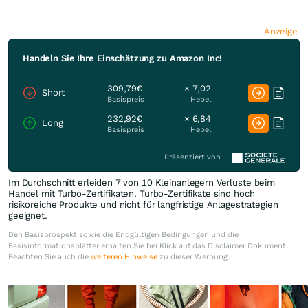
Anzeige
Handeln Sie Ihre Einschätzung zu Amazon Inc!
309,79€
× 7,02
Short
Basispreis
Hebel
232,92€
× 6,84
Long
Basispreis
Hebel
Präsentiert von
Im Durchschnitt erleiden 7 von 10 Kleinanlegern Verluste beim
Handel mit Turbo-Zertifikaten. Turbo-Zertifikate sind hoch
risikoreiche Produkte und nicht für langfristige Anlagestrategien
geeignet.
Den Basisprospekt sowie die Endgültigen Bedingungen und die
Basisinformationsblätter erhalten Sie bei Klick auf das Disclaimer Dokument.
Beachten Sie auch die
weiteren Hinweise
zu dieser Werbung.