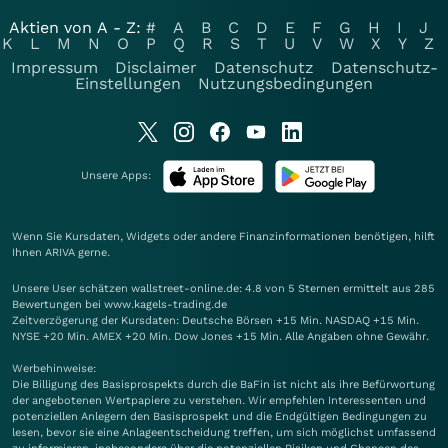
Aktien von A - Z:
#
A
B
C
D
E
F
G
H
I
J
K
L
M
N
O
P
Q
R
S
T
U
V
W
X
Y
Z
Impressum
Disclaimer
Datenschutz
Datenschutz-
Einstellungen
Nutzungsbedingungen
Unsere Apps:
Wenn Sie Kursdaten, Widgets oder andere Finanzinformationen benötigen, hilft
Ihnen
ARIVA
gerne.
Unsere User schätzen wallstreet-online.de: 4.8 von 5 Sternen ermittelt aus 285
Bewertungen bei www.kagels-trading.de
Zeitverzögerung der Kursdaten: Deutsche Börsen +15 Min. NASDAQ +15 Min.
NYSE +20 Min. AMEX +20 Min. Dow Jones +15 Min. Alle Angaben ohne Gewähr.
Werbehinweise:
Die Billigung des Basisprospekts durch die BaFin ist nicht als ihre Befürwortung
der angebotenen Wertpapiere zu verstehen. Wir empfehlen Interessenten und
potenziellen Anlegern den Basisprospekt und die Endgültigen Bedingungen zu
lesen, bevor sie eine Anlageentscheidung treffen, um sich möglichst umfassend