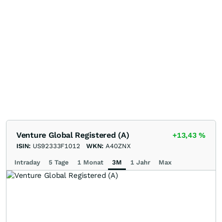
Venture Global Registered (A)
+13,43
%
ISIN:
US92333F1012
WKN:
A40ZNX
Intraday
5 Tage
1 Monat
3M
1 Jahr
Max