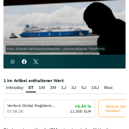
Foto: Sivaram Venkitasubramanian - picture alliance / NurPhoto
1 im Artikel enthaltener Wert
Intraday
5T
1M
3M
1J
3J
5J
10J
Max
Venture Global Registered (A)
+4,44
%
Venture Globa
handeln!
07.08.26
11,500
EUR