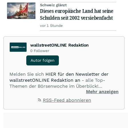
Schweiz glänzt
Dieses europäische Land hat seine
Schulden seit 2002 versiebenfacht
vor 1 Stunde
wallstreetONLINE Redaktion
0
Follower
Autor folgen
Melden Sie sich
HIER für den Newsletter der
wallstreetONLINE Redaktion an
- alle Top-
Themen der Börsenwoche im Überblick!
Mehr anzeigen
Verpassen Sie kein wichtiges Anleger-Thema!
Für
Beiträge auf diesem journalistischen Channel ist
RSS-Feed abonnieren
die Chefredaktion der wallstreetONLINE
Redaktion verantwortlich.
Die Fachjournalisten
der wallstreetONLINE Redaktion berichten hier
mit ihren Kolleginnen und Kollegen aus den