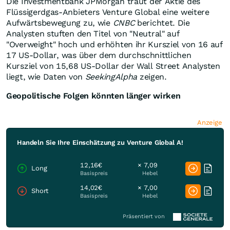
Die Investmentbank JPMorgan traut der Aktie des
Flüssigerdgas-Anbieters Venture Global eine weitere
Aufwärtsbewegung zu, wie
CNBC
berichtet. Die
Analysten stuften den Titel von "Neutral" auf
"Overweight" hoch und erhöhten ihr Kursziel von 16 auf
17 US-Dollar, was über dem durchschnittlichen
Kursziel von 15,68 US-Dollar der Wall Street Analysten
liegt, wie Daten von
SeekingAlpha
zeigen.
Geopolitische Folgen könnten länger wirken
Anzeige
Handeln Sie Ihre Einschätzung zu Venture Global A!
12,16€
× 7,09
Long
Basispreis
Hebel
14,02€
× 7,00
Short
Basispreis
Hebel
Präsentiert von