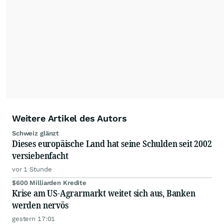
Partnerredaktionen exklusiv, fundiert,
ausgewogen sowie unabhängig für den Anleger.
Die Zentralredaktion recherchiert intensiv, um
Anlegern der Kategorie Selbstentscheider
relevante Informationen für ihre
Anlageentscheidungen liefern zu können.
NEU:
Podcast "Börse, Baby!"
Weitere Artikel des Autors
Schweiz glänzt
Dieses europäische Land hat seine Schulden seit 2002
versiebenfacht
vor 1 Stunde
$600 Milliarden Kredite
Krise am US-Agrarmarkt weitet sich aus, Banken
werden nervös
gestern 17:01