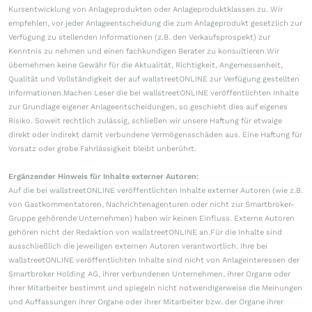
Kursentwicklung von Anlageprodukten oder Anlageproduktklassen zu. Wir
empfehlen, vor jeder Anlageentscheidung die zum Anlageprodukt gesetzlich zur
Verfügung zu stellenden Informationen (z.B. den Verkaufsprospekt) zur
Kenntnis zu nehmen und einen fachkundigen Berater zu konsultieren.Wir
übernehmen keine Gewähr für die Aktualität, Richtigkeit, Angemessenheit,
Qualität und Vollständigkeit der auf wallstreetONLINE zur Verfügung gestellten
Informationen.Machen Leser die bei wallstreetONLINE veröffentlichten Inhalte
zur Grundlage eigener Anlageentscheidungen, so geschieht dies auf eigenes
Risiko. Soweit rechtlich zulässig, schließen wir unsere Haftung für etwaige
direkt oder indirekt damit verbundene Vermögensschäden aus. Eine Haftung für
Vorsatz oder grobe Fahrlässigkeit bleibt unberührt.
Ergänzender Hinweis für Inhalte externer Autoren:
Auf die bei wallstreetONLINE veröffentlichten Inhalte externer Autoren (wie z.B.
von Gastkommentatoren, Nachrichtenagenturen oder nicht zur Smartbroker-
Gruppe gehörende Unternehmen) haben wir keinen Einfluss. Externe Autoren
gehören nicht der Redaktion von wallstreetONLINE an.Für die Inhalte sind
ausschließlich die jeweiligen externen Autoren verantwortlich. Ihre bei
wallstreetONLINE veröffentlichten Inhalte sind nicht von Anlageinteressen der
Smartbroker Holding AG, ihrer verbundenen Unternehmen, ihrer Organe oder
ihrer Mitarbeiter bestimmt und spiegeln nicht notwendigerweise die Meinungen
und Auffassungen ihrer Organe oder ihrer Mitarbeiter bzw. der Organe ihrer