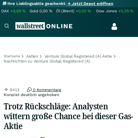
🎁 Ihre Lieblingsaktie geschenkt.
→ Jetzt Depot eröffnen
DAX
+0,69
%
Gold
0,00
%
Öl (Brent)
+0,02
%
Dow Jones
+0,25
%
Aktien
Venture Global Registered (A) Aktie
Startseite
Nachrichten zu Venture Global Registered (A)
9413
0 Kommentare
Kursziel deutlich angehoben
Trotz Rückschläge: Analysten
wittern große Chance bei dieser Gas-
Aktie