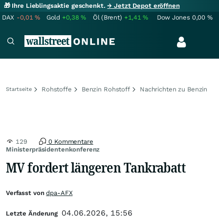
🎁 Ihre Lieblingsaktie geschenkt.
→ Jetzt Depot eröffnen
DAX
-0,01
%
Gold
+0,38
%
Öl (Brent)
+1,41
%
Dow Jones
0,00
%
Rohstoffe
Benzin Rohstoff
Nachrichten zu Benzin
Startseite
129
0 Kommentare
Ministerpräsidentenkonferenz
MV fordert längeren Tankrabatt
Verfasst von
dpa-AFX
04.06.2026, 15:56
Letzte Änderung