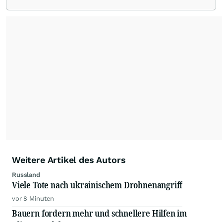
von allen wichtigen Finanzstandorten der Welt.
Die Nutzung der Inhalte in Form eines RSS-
Feeds ist ausschließlich für private und nicht
kommerzielle Internetangebote zulässig. Eine
dauerhafte Archivierung der dpa-AFX-
Nachrichten auf diesen Seiten ist nicht zulässig.
Alle Rechte bleiben vorbehalten. (dpa-AFX)
Weitere Artikel des Autors
Russland
Viele Tote nach ukrainischem Drohnenangriff
vor 8 Minuten
Bauern fordern mehr und schnellere Hilfen im