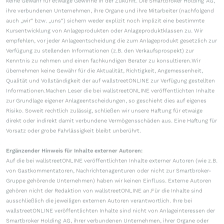
keine Gewähr für etwaige Gewinne in der Zukunft. Die Smartbroker Holding AG,
ihre verbundenen Unternehmen, ihre Organe und ihre Mitarbeiter (nachfolgend
auch „wir“ bzw. „uns“) sichern weder explizit noch implizit eine bestimmte
Kursentwicklung von Anlageprodukten oder Anlageproduktklassen zu. Wir
empfehlen, vor jeder Anlageentscheidung die zum Anlageprodukt gesetzlich zur
Verfügung zu stellenden Informationen (z.B. den Verkaufsprospekt) zur
Kenntnis zu nehmen und einen fachkundigen Berater zu konsultieren.Wir
übernehmen keine Gewähr für die Aktualität, Richtigkeit, Angemessenheit,
Qualität und Vollständigkeit der auf wallstreetONLINE zur Verfügung gestellten
Informationen.Machen Leser die bei wallstreetONLINE veröffentlichten Inhalte
zur Grundlage eigener Anlageentscheidungen, so geschieht dies auf eigenes
Risiko. Soweit rechtlich zulässig, schließen wir unsere Haftung für etwaige
direkt oder indirekt damit verbundene Vermögensschäden aus. Eine Haftung für
Vorsatz oder grobe Fahrlässigkeit bleibt unberührt.
Ergänzender Hinweis für Inhalte externer Autoren:
Auf die bei wallstreetONLINE veröffentlichten Inhalte externer Autoren (wie z.B.
von Gastkommentatoren, Nachrichtenagenturen oder nicht zur Smartbroker-
Gruppe gehörende Unternehmen) haben wir keinen Einfluss. Externe Autoren
gehören nicht der Redaktion von wallstreetONLINE an.Für die Inhalte sind
ausschließlich die jeweiligen externen Autoren verantwortlich. Ihre bei
wallstreetONLINE veröffentlichten Inhalte sind nicht von Anlageinteressen der
Smartbroker Holding AG, ihrer verbundenen Unternehmen, ihrer Organe oder