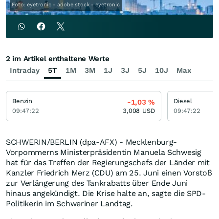
Foto: eyetronic - adobe stock - eyetronic
2 im Artikel enthaltene Werte
Intraday
5T
1M
3M
1J
3J
5J
10J
Max
Benzin
Diesel
-1,03
%
09:47:22
3,008
USD
09:47:22
SCHWERIN/BERLIN (dpa-AFX) - Mecklenburg-
Vorpommerns Ministerpräsidentin Manuela Schwesig
hat für das Treffen der Regierungschefs der Länder mit
Kanzler Friedrich Merz (CDU) am 25. Juni einen Vorstoß
zur Verlängerung des Tankrabatts über Ende Juni
hinaus angekündigt. Die Krise halte an, sagte die SPD-
Politikerin im Schweriner Landtag.