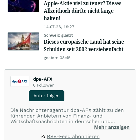
Apple-Aktie viel zu teuer? Dieses
Allzeithoch dürfte nicht lange
halten!
14.07.26, 19:27
Schweiz glänzt
Dieses europäische Land hat seine
Schulden seit 2002 versiebenfacht
gestern 08:45
dpa-AFX
0
Follower
Autor folgen
Die Nachrichtenagentur dpa-AFX zählt zu den
führenden Anbietern von Finanz- und
Wirtschaftsnachrichten in deutscher und
englischer Sprache. Gestützt auf ein
Mehr anzeigen
internationales Agentur-Netzwerk berichtet
RSS-Feed abonnieren
dpa-AFX unabhängig, zuverlässig und schnell