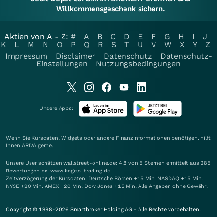
Willkommensgeschenk sichern.
Aktien von A - Z:
#
A
B
C
D
E
F
G
H
I
J
K
L
M
N
O
P
Q
R
S
T
U
V
W
X
Y
Z
Impressum
Disclaimer
Datenschutz
Datenschutz-
Einstellungen
Nutzungsbedingungen
Unsere Apps:
Wenn Sie Kursdaten, Widgets oder andere Finanzinformationen benötigen, hilft
Ihnen
ARIVA
gerne.
Unsere User schätzen wallstreet-online.de: 4.8 von 5 Sternen ermittelt aus 285
Bewertungen bei www.kagels-trading.de
Zeitverzögerung der Kursdaten: Deutsche Börsen +15 Min. NASDAQ +15 Min.
NYSE +20 Min. AMEX +20 Min. Dow Jones +15 Min. Alle Angaben ohne Gewähr.
Copyright © 1998-2026 Smartbroker Holding AG - Alle Rechte vorbehalten.