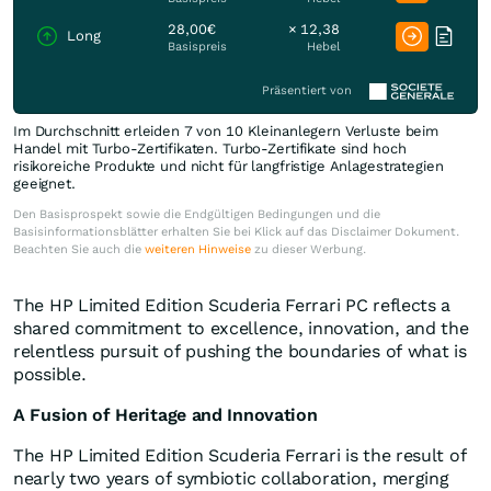
28,00€
× 12,38
Long
Basispreis
Hebel
Präsentiert von
Im Durchschnitt erleiden 7 von 10 Kleinanlegern Verluste beim
Handel mit Turbo-Zertifikaten. Turbo-Zertifikate sind hoch
risikoreiche Produkte und nicht für langfristige Anlagestrategien
geeignet.
Den Basisprospekt sowie die Endgültigen Bedingungen und die
Basisinformationsblätter erhalten Sie bei Klick auf das Disclaimer Dokument.
Beachten Sie auch die
weiteren Hinweise
zu dieser Werbung.
The HP Limited Edition Scuderia Ferrari PC reflects a
shared commitment to excellence, innovation, and the
relentless pursuit of pushing the boundaries of what is
possible.
A Fusion of Heritage and Innovation
The HP Limited Edition Scuderia Ferrari is the result of
nearly two years of symbiotic collaboration, merging