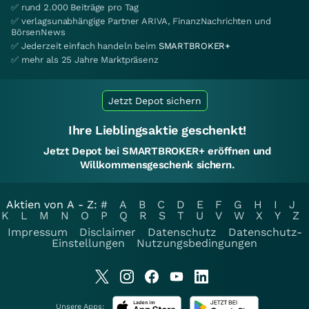
✅ rund 2.000 Beiträge pro Tag
✅ verlagsunabhängige Partner ARIVA, FinanzNachrichten und
BörsenNews
✅ Jederzeit einfach handeln beim
SMARTBROKER+
✅ mehr als 25 Jahre Marktpräsenz
Jetzt Depot sichern
Ihre Lieblingsaktie geschenkt!
Jetzt Depot bei SMARTBROKER+ eröffnen und
Willkommensgeschenk sichern.
Aktien von A - Z:
#
A
B
C
D
E
F
G
H
I
J
K
L
M
N
O
P
Q
R
S
T
U
V
W
X
Y
Z
Impressum
Disclaimer
Datenschutz
Datenschutz-
Einstellungen
Nutzungsbedingungen
Unsere Apps: