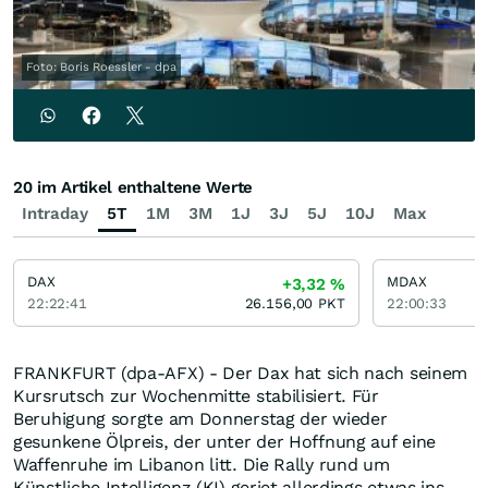
Foto: Boris Roessler - dpa
20 im Artikel enthaltene Werte
Intraday
5T
1M
3M
1J
3J
5J
10J
Max
DAX
MDAX
+3,32
%
22:22:41
26.156,00
PKT
22:00:33
FRANKFURT (dpa-AFX) - Der Dax hat sich nach seinem
Kursrutsch zur Wochenmitte stabilisiert. Für
Beruhigung sorgte am Donnerstag der wieder
gesunkene Ölpreis, der unter der Hoffnung auf eine
Waffenruhe im Libanon litt. Die Rally rund um
Künstliche Intelligenz (KI) geriet allerdings etwas ins