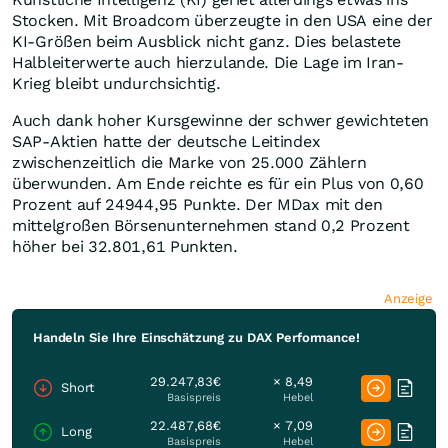
Stocken. Mit Broadcom überzeugte in den USA eine der
KI-Größen beim Ausblick nicht ganz. Dies belastete
Halbleiterwerte auch hierzulande. Die Lage im Iran-
Krieg bleibt undurchsichtig.
Auch dank hoher Kursgewinne der schwer gewichteten
SAP-Aktien hatte der deutsche Leitindex
zwischenzeitlich die Marke von 25.000 Zählern
überwunden. Am Ende reichte es für ein Plus von 0,60
Prozent auf 24944,95 Punkte. Der MDax mit den
mittelgroßen Börsenunternehmen stand 0,2 Prozent
höher bei 32.801,61 Punkten.
Anzeige
Handeln Sie Ihre Einschätzung zu DAX Performance!
29.247,83€
× 8,49
Short
Basispreis
Hebel
22.487,68€
× 7,09
Long
Basispreis
Hebel