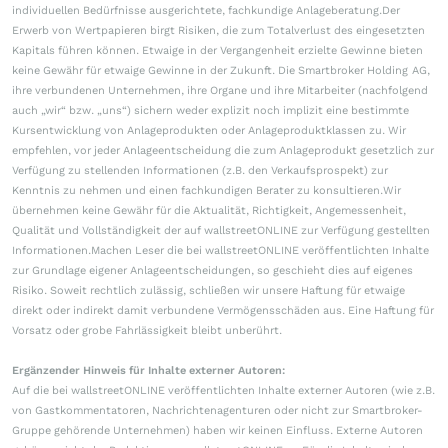
individuellen Bedürfnisse ausgerichtete, fachkundige Anlageberatung.Der
Erwerb von Wertpapieren birgt Risiken, die zum Totalverlust des eingesetzten
Kapitals führen können. Etwaige in der Vergangenheit erzielte Gewinne bieten
keine Gewähr für etwaige Gewinne in der Zukunft. Die Smartbroker Holding AG,
ihre verbundenen Unternehmen, ihre Organe und ihre Mitarbeiter (nachfolgend
auch „wir“ bzw. „uns“) sichern weder explizit noch implizit eine bestimmte
Kursentwicklung von Anlageprodukten oder Anlageproduktklassen zu. Wir
empfehlen, vor jeder Anlageentscheidung die zum Anlageprodukt gesetzlich zur
Verfügung zu stellenden Informationen (z.B. den Verkaufsprospekt) zur
Kenntnis zu nehmen und einen fachkundigen Berater zu konsultieren.Wir
übernehmen keine Gewähr für die Aktualität, Richtigkeit, Angemessenheit,
Qualität und Vollständigkeit der auf wallstreetONLINE zur Verfügung gestellten
Informationen.Machen Leser die bei wallstreetONLINE veröffentlichten Inhalte
zur Grundlage eigener Anlageentscheidungen, so geschieht dies auf eigenes
Risiko. Soweit rechtlich zulässig, schließen wir unsere Haftung für etwaige
direkt oder indirekt damit verbundene Vermögensschäden aus. Eine Haftung für
Vorsatz oder grobe Fahrlässigkeit bleibt unberührt.
Ergänzender Hinweis für Inhalte externer Autoren:
Auf die bei wallstreetONLINE veröffentlichten Inhalte externer Autoren (wie z.B.
von Gastkommentatoren, Nachrichtenagenturen oder nicht zur Smartbroker-
Gruppe gehörende Unternehmen) haben wir keinen Einfluss. Externe Autoren