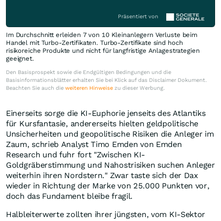
Präsentiert von
Im Durchschnitt erleiden 7 von 10 Kleinanlegern Verluste beim
Handel mit Turbo-Zertifikaten. Turbo-Zertifikate sind hoch
risikoreiche Produkte und nicht für langfristige Anlagestrategien
geeignet.
Den Basisprospekt sowie die Endgültigen Bedingungen und die
Basisinformationsblätter erhalten Sie bei Klick auf das Disclaimer Dokument.
Beachten Sie auch die
weiteren Hinweise
zu dieser Werbung.
Einerseits sorge die KI-Euphorie jenseits des Atlantiks
für Kursfantasie, andererseits hielten geldpolitische
Unsicherheiten und geopolitische Risiken die Anleger im
Zaum, schrieb Analyst Timo Emden von Emden
Research und fuhr fort "Zwischen KI-
Goldgräberstimmung und Nahostrisiken suchen Anleger
weiterhin ihren Nordstern." Zwar taste sich der Dax
wieder in Richtung der Marke von 25.000 Punkten vor,
doch das Fundament bleibe fragil.
Halbleiterwerte zollten ihrer jüngsten, vom KI-Sektor