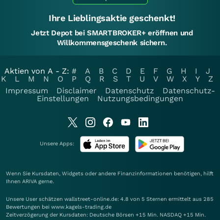
Ihre Lieblingsaktie geschenkt!
Jetzt Depot bei SMARTBROKER+ eröffnen und
Willkommensgeschenk sichern.
Aktien von A - Z:
#
A
B
C
D
E
F
G
H
I
J
K
L
M
N
O
P
Q
R
S
T
U
V
W
X
Y
Z
Impressum
Disclaimer
Datenschutz
Datenschutz-
Einstellungen
Nutzungsbedingungen
Unsere Apps:
Wenn Sie Kursdaten, Widgets oder andere Finanzinformationen benötigen, hilft
Ihnen
ARIVA
gerne.
Unsere User schätzen wallstreet-online.de: 4.8 von 5 Sternen ermittelt aus 285
Bewertungen bei www.kagels-trading.de
Zeitverzögerung der Kursdaten: Deutsche Börsen +15 Min. NASDAQ +15 Min.