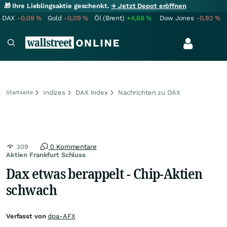
🎁 Ihre Lieblingsaktie geschenkt.
→ Jetzt Depot eröffnen
DAX
-0,09
%
Gold
-0,09
%
Öl (Brent)
+4,68
%
Dow Jones
-0,92
%
Indizes
DAX Index
Nachrichten zu DAX
Startseite
309
0 Kommentare
Aktien Frankfurt Schluss
Dax etwas berappelt - Chip-Aktien
schwach
Verfasst von
dpa-AFX