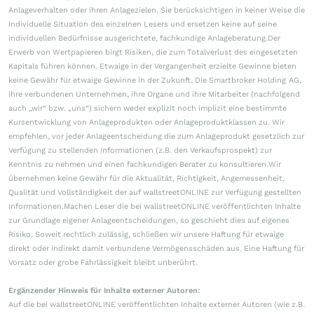
Anlageverhalten oder ihren Anlagezielen. Sie berücksichtigen in keiner Weise die
individuelle Situation des einzelnen Lesers und ersetzen keine auf seine
individuellen Bedürfnisse ausgerichtete, fachkundige Anlageberatung.Der
Erwerb von Wertpapieren birgt Risiken, die zum Totalverlust des eingesetzten
Kapitals führen können. Etwaige in der Vergangenheit erzielte Gewinne bieten
keine Gewähr für etwaige Gewinne in der Zukunft. Die Smartbroker Holding AG,
ihre verbundenen Unternehmen, ihre Organe und ihre Mitarbeiter (nachfolgend
auch „wir“ bzw. „uns“) sichern weder explizit noch implizit eine bestimmte
Kursentwicklung von Anlageprodukten oder Anlageproduktklassen zu. Wir
empfehlen, vor jeder Anlageentscheidung die zum Anlageprodukt gesetzlich zur
Verfügung zu stellenden Informationen (z.B. den Verkaufsprospekt) zur
Kenntnis zu nehmen und einen fachkundigen Berater zu konsultieren.Wir
übernehmen keine Gewähr für die Aktualität, Richtigkeit, Angemessenheit,
Qualität und Vollständigkeit der auf wallstreetONLINE zur Verfügung gestellten
Informationen.Machen Leser die bei wallstreetONLINE veröffentlichten Inhalte
zur Grundlage eigener Anlageentscheidungen, so geschieht dies auf eigenes
Risiko. Soweit rechtlich zulässig, schließen wir unsere Haftung für etwaige
direkt oder indirekt damit verbundene Vermögensschäden aus. Eine Haftung für
Vorsatz oder grobe Fahrlässigkeit bleibt unberührt.
Ergänzender Hinweis für Inhalte externer Autoren:
Auf die bei wallstreetONLINE veröffentlichten Inhalte externer Autoren (wie z.B.