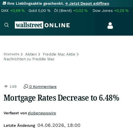
🎁 Ihre Lieblingsaktie geschenkt.
→ Jetzt Depot eröffnen
DAX
+0,69
%
Gold
0,00
%
Öl (Brent)
+0,02
%
Dow Jones
+0,25
%
Aktien
Freddie Mac Aktie
Startseite
Nachrichten zu Freddie Mac
149
0 Kommentare
Mortgage Rates Decrease to 6.48%
Verfasst von
globenewswire
04.06.2026, 18:00
Letzte Änderung