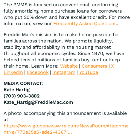
The PMMS is focused on conventional, conforming,
fully amortizing home purchase loans for borrowers
who put 20% down and have excellent credit. For more
information, view our
Frequently Asked Questions
.
Freddie Mac’s mission is to make home possible for
families across the nation. We promote liquidity,
stability and affordability in the housing market
throughout all economic cycles. Since 1970, we have
helped tens of millions of families buy, rent or keep
their home. Learn More:
Website
|
Consumers
|
X
|
LinkedIn
|
Facebook
|
Instagram
|
YouTube
MEDIA CONTACT:
Kate Hartig
(703) 903-3802
Kate_Hartig@FreddieMac.com
A photo accompanying this announcement is available
at
https://www.globenewswire.com/NewsRoom/Attachme
ntNg/770e35a5-ede2-4367 ...