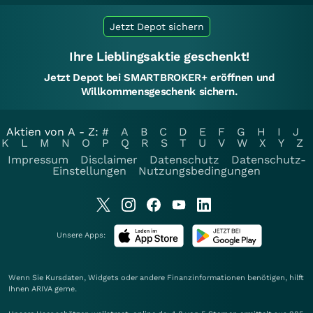
Jetzt Depot sichern
Ihre Lieblingsaktie geschenkt!
Jetzt Depot bei SMARTBROKER+ eröffnen und
Willkommensgeschenk sichern.
Aktien von A - Z:
#
A
B
C
D
E
F
G
H
I
J
K
L
M
N
O
P
Q
R
S
T
U
V
W
X
Y
Z
Impressum
Disclaimer
Datenschutz
Datenschutz-
Einstellungen
Nutzungsbedingungen
Unsere Apps:
Wenn Sie Kursdaten, Widgets oder andere Finanzinformationen benötigen, hilft
Ihnen
ARIVA
gerne.