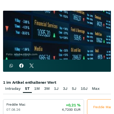
Foto: adobe.stock.com
1 im Artikel enthaltener Wert
Intraday
5T
1M
3M
1J
3J
5J
10J
Max
Freddie Mac
+0,21
%
Freddie Mac j
07.08.26
4,7200
EUR