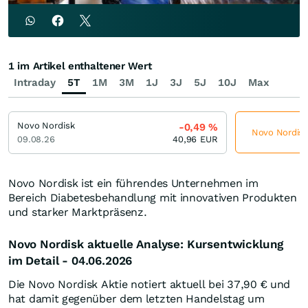
1 im Artikel enthaltener Wert
Intraday
5T
1M
3M
1J
3J
5J
10J
Max
Novo Nordisk
-0,49
%
Novo Nordisk 
09.08.26
40,96
EUR
Novo Nordisk ist ein führendes Unternehmen im
Bereich Diabetesbehandlung mit innovativen Produkten
und starker Marktpräsenz.
Novo Nordisk aktuelle Analyse: Kursentwicklung
im Detail - 04.06.2026
Die Novo Nordisk Aktie notiert aktuell bei 37,90
€
und
hat damit gegenüber dem letzten Handelstag um