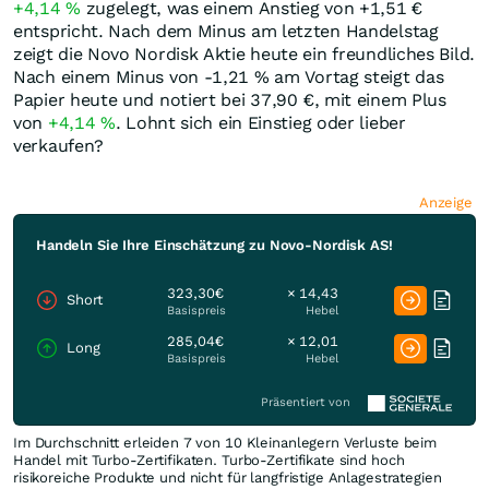
+4,14
%
zugelegt, was einem Anstieg von +1,51
€
entspricht. Nach dem Minus am letzten Handelstag
zeigt die Novo Nordisk Aktie heute ein freundliches Bild.
Nach einem Minus von -1,21
%
am Vortag steigt das
Papier heute und notiert bei 37,90
€
, mit einem Plus
von
+4,14
%
. Lohnt sich ein Einstieg oder lieber
verkaufen?
Anzeige
Handeln Sie Ihre Einschätzung zu Novo-Nordisk AS!
323,30€
× 14,43
Short
Basispreis
Hebel
285,04€
× 12,01
Long
Basispreis
Hebel
Präsentiert von
Im Durchschnitt erleiden 7 von 10 Kleinanlegern Verluste beim
Handel mit Turbo-Zertifikaten. Turbo-Zertifikate sind hoch
risikoreiche Produkte und nicht für langfristige Anlagestrategien