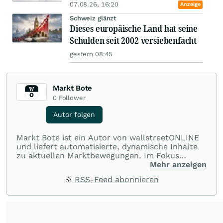
07.08.26, 16:20
Anzeige
Schweiz glänzt
Dieses europäische Land hat seine
Schulden seit 2002 versiebenfacht
gestern 08:45
Markt Bote
0
Follower
Autor folgen
Markt Bote ist ein Autor von wallstreetONLINE
und liefert automatisierte, dynamische Inhalte
zu aktuellen Marktbewegungen. Im Fokus
stehen Tops und Flops, Branchentrends und
Mehr anzeigen
Impulse aus der Community. Ob Tech-Aktien,
RSS-Feed abonnieren
Rohstoffe oder Krypto – die Beiträge sind kurz,
prägnant und regen zur Diskussion an, sodass
Leser schnell einen Überblick gewinnen und
eigene Marktideen entwickeln können.