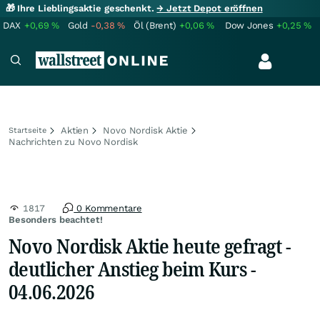
🎁 Ihre Lieblingsaktie geschenkt.
→ Jetzt Depot eröffnen
DAX
+0,69
%
Gold
-0,38
%
Öl (Brent)
+0,06
%
Dow Jones
+0,25
%
Aktien
Novo Nordisk Aktie
Startseite
Nachrichten zu Novo Nordisk
1817
0 Kommentare
Besonders beachtet!
Novo Nordisk Aktie heute gefragt -
deutlicher Anstieg beim Kurs -
04.06.2026