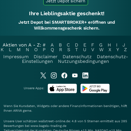
Jetzt Depot sichern
Ihre Lieblingsaktie geschenkt!
Jetzt Depot bei SMARTBROKER+ eröffnen und
Willkommensgeschenk sichern.
Aktien von A - Z:
#
A
B
C
D
E
F
G
H
I
J
K
L
M
N
O
P
Q
R
S
T
U
V
W
X
Y
Z
Impressum
Disclaimer
Datenschutz
Datenschutz-
Einstellungen
Nutzungsbedingungen
Unsere Apps:
Wenn Sie Kursdaten, Widgets oder andere Finanzinformationen benötigen, hilft
Ihnen
ARIVA
gerne.
Unsere User schätzen wallstreet-online.de: 4.8 von 5 Sternen ermittelt aus 285
Bewertungen bei www.kagels-trading.de
Zeitverzögerung der Kursdaten: Deutsche Börsen +15 Min. NASDAQ +15 Min.