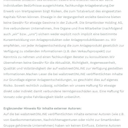
individuellen Bedürfnisse ausgerichtete, fachkundige Anlageberatung.Der
Erwerb von Wertpapieren birgt Risiken, die zum Totalverlust des eingesetzten
Kapitals führen können. Etwaige in der Vergangenheit erzielte Gewinne bieten
keine Gewähr für etwaige Gewinne in der Zukunft. Die Smartbroker Holding AG,
ihre verbundenen Unternehmen, ihre Organe und ihre Mitarbeiter (nachfolgend
auch „wir“ bzw. „uns“) sichern weder explizit noch implizit eine bestimmte
Kursentwicklung von Anlageprodukten oder Anlageproduktklassen zu. Wir
empfehlen, vor jeder Anlageentscheidung die zum Anlageprodukt gesetzlich zur
Verfügung zu stellenden Informationen (z.B. den Verkaufsprospekt) zur
Kenntnis zu nehmen und einen fachkundigen Berater zu konsultieren.Wir
übernehmen keine Gewähr für die Aktualität, Richtigkeit, Angemessenheit,
Qualität und Vollständigkeit der auf wallstreetONLINE zur Verfügung gestellten
Informationen.Machen Leser die bei wallstreetONLINE veröffentlichten Inhalte
zur Grundlage eigener Anlageentscheidungen, so geschieht dies auf eigenes
Risiko. Soweit rechtlich zulässig, schließen wir unsere Haftung für etwaige
direkt oder indirekt damit verbundene Vermögensschäden aus. Eine Haftung für
Vorsatz oder grobe Fahrlässigkeit bleibt unberührt.
Ergänzender Hinweis für Inhalte externer Autoren:
Auf die bei wallstreetONLINE veröffentlichten Inhalte externer Autoren (wie z.B.
von Gastkommentatoren, Nachrichtenagenturen oder nicht zur Smartbroker-
Gruppe gehörende Unternehmen) haben wir keinen Einfluss. Externe Autoren