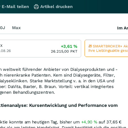
 E-Mail teilen
Artikel drucken
0J
Max
Im Ar
AX
+3,61
%
🎁 SMARTBROKER+ Akt
Ihre Lieblingsaktie ge
.08.26
26.215,00
PKT
in weltweit führender Anbieter von Dialyseprodukten und -
h nierenkranke Patienten. Kern sind Dialysegeräte, Filter,
alysekliniken. Starke Marktstellung v. a. in den USA und
: DaVita, Baxter, B. Braun. Vorteil: vertikal integriertes
igenen Behandlungszentren.
ktienanalyse: Kursentwicklung und Performance vom
Aktie konnte am heutigen Tag, bisher um
+4,90
%
auf 37,65
€
r als am letzten Handelstag. Damit bestätigt sich die positive