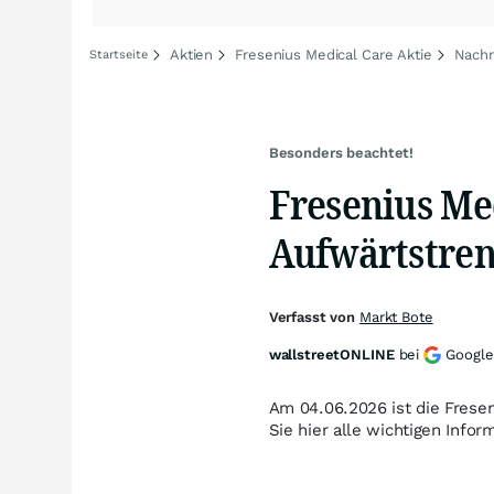
Aktien
Fresenius Medical Care Aktie
Nachr
Startseite
Besonders beachtet!
Fresenius Me
Aufwärtstrend
Verfasst von
Markt Bote
wallstreetONLINE
bei
Google
Am 04.06.2026 ist die Fresen
Sie hier alle wichtigen Info