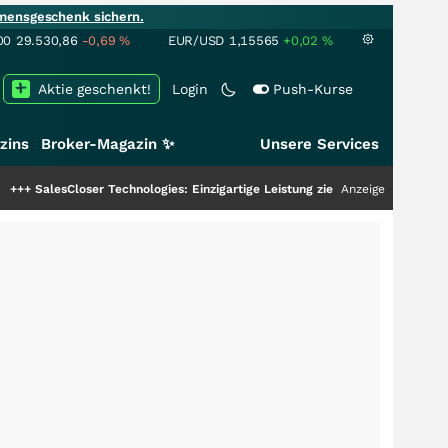
mensgeschenk sichern.
00
29.530,86
-0,69
%
EUR/USD
1,15565
+0,02
%
Aktie geschenkt!
Login
Push-Kurse
zins
Broker-Magazin ✨
Unsere Services
er Technologies: Einzigartige Leistung zieht die Top-Dogs an!
Anzeige
+++