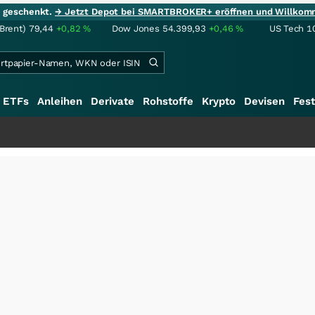
ie geschenkt.
→ Jetzt Depot bei SMARTBROKER+ eröffnen und Willkom
(Brent)
79,44
+0,82
%
Dow Jones
54.399,93
+0,46
%
US Tech 1
ETFs
Anleihen
Derivate
Rohstoffe
Krypto
Devisen
Fest
+++
SalesClos