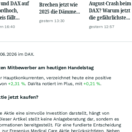
und DAX auf
August-Crash beim
Brechen jetzt wie
rdhoch,
DAX? Warum jetzt
2025 die Dämme?
is fällt
die gefährlichste
Minenaktien vor
gestern 13:30
er, Gold legt
Phase beginnt
Kursexplosion
rn 16:40
gestern 12:57
.06.2026 im DAX.
ten Mitbewerber am heutigen Handelstag
der Hauptkonkurrenten, verzeichnet heute eine positive
 von
+2,31
%
. DaVita notiert im Plus, mit
+0,21
%
.
tie jetzt kaufen?
 Aktie eine sinnvolle Investition darstellt, hängt von
ieser Artikel stellt keine Anlageberatung dar, sondern es
formationen bereitgestellt. Für eine fundierte Entscheidung
n zur Fresenius Medical Care Aktie berücksichtigen. Neben