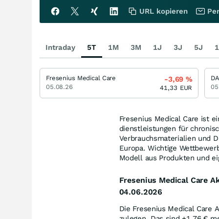
URL kopieren
Per
Intraday
5T
1M
3M
1J
3J
5J
1
Fresenius Medical Care
D
-3,69
%
05.08.26
05
41,33
EUR
Fresenius Medical Care ist e
dienstleistungen für chronisc
Verbrauchsmaterialien und Di
Europa. Wichtige Wettbewerber
Modell aus Produkten und e
Fresenius Medical Care A
04.06.2026
Die Fresenius Medical Care 
zulegen. Das sind +1,76
€
meh