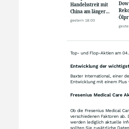
Dow 
Handelsstreit mit
Reko
China am längeren
Ölpre
Hebel
gestern 18:00
weit
geste
zu
Top- und Flop-Aktien am 04
Entwicklung der wichtigs
Baxter International, einer 
Entwicklung mit einem Plus
Fresenius Medical Care Ak
Ob die Fresenius Medical Care
verschiedenen Faktoren ab. D
werden lediglich aktuelle In
sollten Sie zusätzliche Date