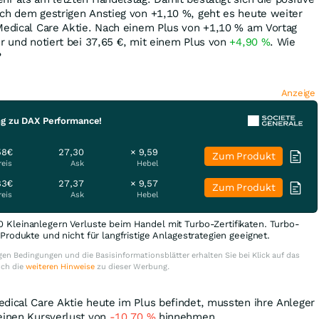
ach dem gestrigen Anstieg von +1,10
%
, geht es heute weiter
 Medical Care Aktie. Nach einem Plus von +1,10
%
am Vortag
r und notiert bei 37,65
€
, mit einem Plus von
+4,90
%
. Wie
?
Anzeige
ng zu DAX Performance!
58€
27,30
× 9,59
Zum Produkt
reis
Ask
Hebel
83€
27,37
× 9,57
Zum Produkt
reis
Ask
Hebel
0 Kleinanlegern Verluste beim Handel mit Turbo-Zertifikaten. Turbo-
e Produkte und nicht für langfristige Anlagestrategien geeignet.
en Bedingungen und die Basisinformationsblätter erhalten Sie bei Klick auf das
uch die
weiteren Hinweise
zu dieser Werbung.
dical Care Aktie heute im Plus befindet, mussten ihre Anleger
 einen Kursverlust von
-10,70
%
hinnehmen.