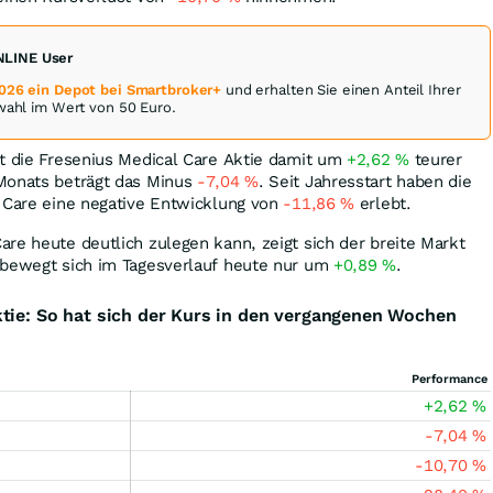
ONLINE User
2026 ein Depot bei Smartbroker+
und erhalten Sie einen Anteil Ihrer
swahl im Wert von 50 Euro.
st die Fresenius Medical Care Aktie damit um
+2,62
%
teurer
Monats beträgt das Minus
-7,04
%
. Seit Jahresstart haben die
l Care eine negative Entwicklung von
-11,86
%
erlebt.
re heute deutlich zulegen kann, zeigt sich der breite Markt
bewegt sich im Tagesverlauf heute nur um
+0,89
%
.
tie: So hat sich der Kurs in den vergangenen Wochen
Performance
+2,62
%
-7,04
%
-10,70
%