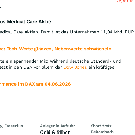
-28,40
%
r
us Medical Care Aktie
Medical Care Aktien. Damit ist das Unternehmen 11,04 Mrd.
EUR
e: Tech-Werte glänzen, Nebenwerte schwächeln
ute ein spannender Mix: Während deutsche Standard- und
etzt in den USA vor allem der
Dow Jones
ein kräftiges
ormance im DAX am 04.06.2026
y, Fresenius
Anleger in Aufruhr
Short trotz
Gold & Silber:
Rekordhoch