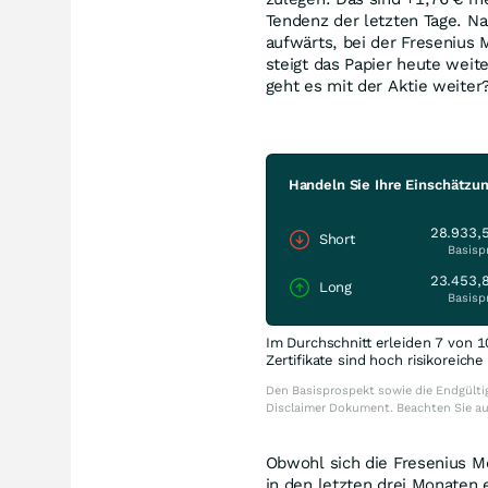
Tendenz der letzten Tage. N
aufwärts, bei der Fresenius
steigt das Papier heute weite
geht es mit der Aktie weiter
Handeln Sie Ihre Einschätzu
28.933,
Short
Basisp
23.453,
Long
Basisp
Im Durchschnitt erleiden 7 von 1
Zertifikate sind hoch risikoreich
Den Basisprospekt sowie die Endgültig
Disclaimer Dokument. Beachten Sie a
Obwohl sich die Fresenius Me
in den letzten drei Monaten