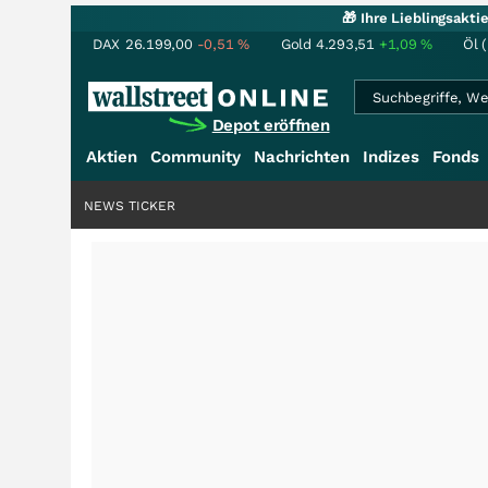
🎁 Ihre Lieblingsakt
DAX
26.199,00
-0,51
%
Gold
4.293,51
+1,09
%
Öl 
Depot eröffnen
Aktien
Community
Nachrichten
Indizes
Fonds
NEWS TICKER