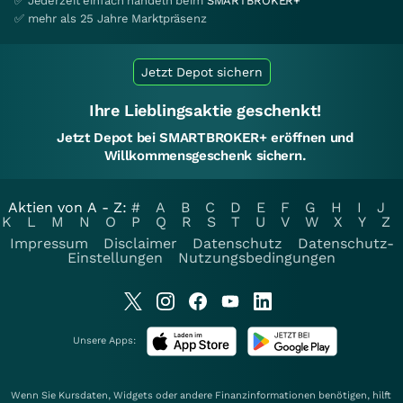
✅ Jederzeit einfach handeln beim
SMARTBROKER+
✅ mehr als 25 Jahre Marktpräsenz
Jetzt Depot sichern
Ihre Lieblingsaktie geschenkt!
Jetzt Depot bei SMARTBROKER+ eröffnen und
Willkommensgeschenk sichern.
Aktien von A - Z:
#
A
B
C
D
E
F
G
H
I
J
K
L
M
N
O
P
Q
R
S
T
U
V
W
X
Y
Z
Impressum
Disclaimer
Datenschutz
Datenschutz-
Einstellungen
Nutzungsbedingungen
Unsere Apps:
Wenn Sie Kursdaten, Widgets oder andere Finanzinformationen benötigen, hilft