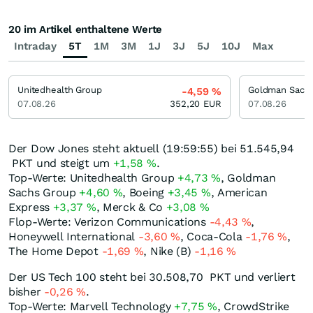
20 im Artikel enthaltene Werte
Intraday
5T
1M
3M
1J
3J
5J
10J
Max
Unitedhealth Group
Goldman Sach
-4,59
%
07.08.26
352,20
EUR
07.08.26
Der Dow Jones steht aktuell (19:59:55) bei 51.545,94
PKT
und steigt um
+1,58
%
.
Top-Werte: Unitedhealth Group
+4,73
%
, Goldman
Sachs Group
+4,60
%
, Boeing
+3,45
%
, American
Express
+3,37
%
, Merck & Co
+3,08
%
Flop-Werte: Verizon Communications
-4,43
%
,
Honeywell International
-3,60
%
, Coca-Cola
-1,76
%
,
The Home Depot
-1,69
%
, Nike (B)
-1,16
%
Der US Tech 100 steht bei 30.508,70
PKT
und verliert
bisher
-0,26
%
.
Top-Werte: Marvell Technology
+7,75
%
, CrowdStrike