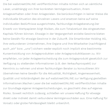
Die bei wallstreetONLINE veröffentlichten Inhalte richten sich an sämtliche
Leser, unabhängig von ihrer konkreten Vermögenssituation, ihrem
Anlageverhalten oder ihren Anlagezielen. Sie berücksichtigen in keiner Weise die
individuelle Situation des einzelnen Lesers und ersetzen keine auf seine
individuellen Bedürfnisse ausgerichtete, fachkundige Anlageberatung.Der
Erwerb von Wertpapieren birgt Risiken, die zum Totalverlust des eingesetzten
Kapitals führen können. Etwaige in der Vergangenheit erzielte Gewinne bieten
keine Gewähr für etwaige Gewinne in der Zukunft. Die Smartbroker Holding AG,
ihre verbundenen Unternehmen, ihre Organe und ihre Mitarbeiter (nachfolgend
auch „wir“ bzw. „uns“) sichern weder explizit noch implizit eine bestimmte
Kursentwicklung von Anlageprodukten oder Anlageproduktklassen zu. Wir
empfehlen, vor jeder Anlageentscheidung die zum Anlageprodukt gesetzlich zur
Verfügung zu stellenden Informationen (z.B. den Verkaufsprospekt) zur
Kenntnis zu nehmen und einen fachkundigen Berater zu konsultieren.Wir
übernehmen keine Gewähr für die Aktualität, Richtigkeit, Angemessenheit,
Qualität und Vollständigkeit der auf wallstreetONLINE zur Verfügung gestellten
Informationen.Machen Leser die bei wallstreetONLINE veröffentlichten Inhalte
zur Grundlage eigener Anlageentscheidungen, so geschieht dies auf eigenes
Risiko. Soweit rechtlich zulässig, schließen wir unsere Haftung für etwaige
direkt oder indirekt damit verbundene Vermögensschäden aus. Eine Haftung für
Vorsatz oder grobe Fahrlässigkeit bleibt unberührt.