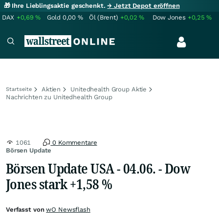
🎁 Ihre Lieblingsaktie geschenkt.
→ Jetzt Depot eröffnen
DAX
+0,69
%
Gold
0,00
%
Öl (Brent)
+0,02
%
Dow Jones
+0,25
%
Aktien
Unitedhealth Group Aktie
Startseite
Nachrichten zu Unitedhealth Group
1061
0 Kommentare
Börsen Update
Börsen Update USA - 04.06. - Dow
Jones stark +1,58 %
Verfasst von
wO Newsflash