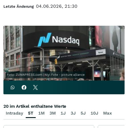
04.06.2026, 21:30
Letzte Änderung
Foto: ZUMAPRESS.com | Niyi Fote - picture alliance
20 im Artikel enthaltene Werte
Intraday
5T
1M
3M
1J
3J
5J
10J
Max