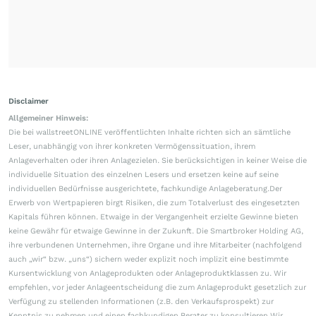
Disclaimer
Allgemeiner Hinweis:
Die bei wallstreetONLINE veröffentlichten Inhalte richten sich an sämtliche
Leser, unabhängig von ihrer konkreten Vermögenssituation, ihrem
Anlageverhalten oder ihren Anlagezielen. Sie berücksichtigen in keiner Weise die
individuelle Situation des einzelnen Lesers und ersetzen keine auf seine
individuellen Bedürfnisse ausgerichtete, fachkundige Anlageberatung.Der
Erwerb von Wertpapieren birgt Risiken, die zum Totalverlust des eingesetzten
Kapitals führen können. Etwaige in der Vergangenheit erzielte Gewinne bieten
keine Gewähr für etwaige Gewinne in der Zukunft. Die Smartbroker Holding AG,
ihre verbundenen Unternehmen, ihre Organe und ihre Mitarbeiter (nachfolgend
auch „wir“ bzw. „uns“) sichern weder explizit noch implizit eine bestimmte
Kursentwicklung von Anlageprodukten oder Anlageproduktklassen zu. Wir
empfehlen, vor jeder Anlageentscheidung die zum Anlageprodukt gesetzlich zur
Verfügung zu stellenden Informationen (z.B. den Verkaufsprospekt) zur
Kenntnis zu nehmen und einen fachkundigen Berater zu konsultieren.Wir