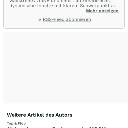
wallstreetONLINE und liefert automatisierte,
dynamische Inhalte mit klarem Schwerpunkt auf
Charts und Performance-Vergleiche. Im Fokus
Mehr anzeigen
stehen technische Entwicklungen und
RSS-Feed abonnieren
Kursverläufe einer breiten Auswahl an Aktien
und Indizes. So erhalten Anleger schnell einen
Überblick über auffällige Bewegungen und
spannende charttechnische Signale.
Weitere Artikel des Autors
Top & Flop