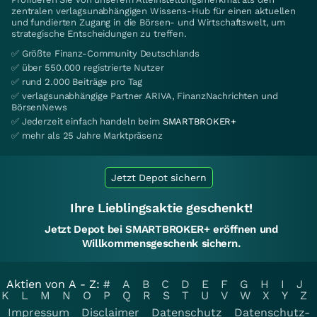
zentralen verlagsunabhängigen Wissens-Hub für einen aktuellen
und fundierten Zugang in die Börsen- und Wirtschaftswelt, um
strategische Entscheidungen zu treffen.
✅ Größte Finanz-Community Deutschlands
✅ über 550.000 registrierte Nutzer
✅ rund 2.000 Beiträge pro Tag
✅ verlagsunabhängige Partner ARIVA, FinanzNachrichten und
BörsenNews
✅ Jederzeit einfach handeln beim
SMARTBROKER+
✅ mehr als 25 Jahre Marktpräsenz
Jetzt Depot sichern
Ihre Lieblingsaktie geschenkt!
Jetzt Depot bei SMARTBROKER+ eröffnen und
Willkommensgeschenk sichern.
Aktien von A - Z:
#
A
B
C
D
E
F
G
H
I
J
K
L
M
N
O
P
Q
R
S
T
U
V
W
X
Y
Z
Impressum
Disclaimer
Datenschutz
Datenschutz-