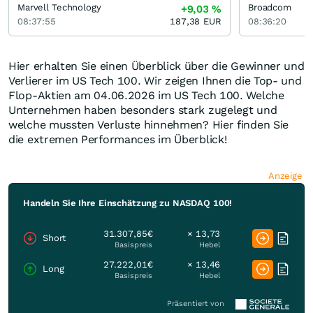
Marvell Technology
Broadcom
+9,03
%
08:37:55
187,38
EUR
08:36:20
Hier erhalten Sie einen Überblick über die Gewinner und
Verlierer im US Tech 100. Wir zeigen Ihnen die Top- und
Flop-Aktien am 04.06.2026 im US Tech 100. Welche
Unternehmen haben besonders stark zugelegt und
welche mussten Verluste hinnehmen? Hier finden Sie
die extremen Performances im Überblick!
Anzeige
Handeln Sie Ihre Einschätzung zu NASDAQ 100!
31.307,85€
× 13,73
Short
Basispreis
Hebel
27.222,01€
× 13,46
Long
Basispreis
Hebel
Präsentiert von