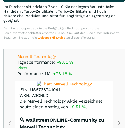
Im Durchschnitt erleiden 7 von 10 Kleinanlegern Verluste beim
Handel mit Turbo-Zertifikaten. Turbo-Zertifikate sind hoch
risikoreiche Produkte und nicht für langfristige Anlagestrategien
geeignet.
Den Basisprospekt sowie die Endgültigen Bedingungen und die
Basisinformationsblätter erhalten Sie bei Klick auf das Disclaimer Dokument.
Beachten Sie auch die
weiteren Hinweise
zu dieser Werbung.
Marvell Technology
Tagesperformance:
+9,51
%
Platz 1
Performance 1M:
+78,16
%
ISIN: US5738741041
WKN: A3CNLD
Die Marvell Technology Aktie verzeichnet
heute einen Anstieg von
+9,51
%
.
🔍 wallstreetONLINE-Community zu
Marvell Technology