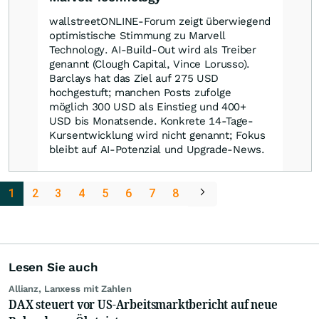
wallstreetONLINE-Forum zeigt überwiegend
optimistische Stimmung zu Marvell
Technology. AI‑Build‑Out wird als Treiber
genannt (Clough Capital, Vince Lorusso).
Barclays hat das Ziel auf 275 USD
hochgestuft; manchen Posts zufolge
möglich 300 USD als Einstieg und 400+
USD bis Monatsende. Konkrete 14-Tage-
Kursentwicklung wird nicht genannt; Fokus
bleibt auf AI‑Potenzial und Upgrade-News.
1
2
3
4
5
6
7
8
Lesen Sie auch
Allianz, Lanxess mit Zahlen
DAX steuert vor US-Arbeitsmarktbericht auf neue