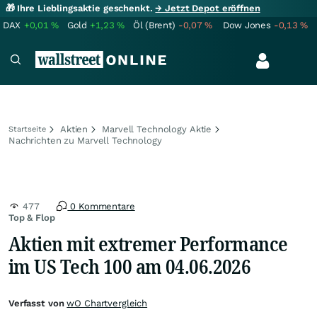
🎁 Ihre Lieblingsaktie geschenkt.
→ Jetzt Depot eröffnen
DAX
+0,01
%
Gold
+1,23
%
Öl (Brent)
-0,07
%
Dow Jones
-0,13
%
Aktien
Marvell Technology Aktie
Startseite
Nachrichten zu Marvell Technology
477
0 Kommentare
Top & Flop
Aktien mit extremer Performance
im US Tech 100 am 04.06.2026
Verfasst von
wO Chartvergleich