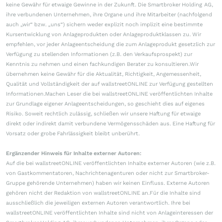
keine Gewähr für etwaige Gewinne in der Zukunft. Die Smartbroker Holding AG,
ihre verbundenen Unternehmen, ihre Organe und ihre Mitarbeiter (nachfolgend
auch „wir“ bzw. „uns“) sichern weder explizit noch implizit eine bestimmte
Kursentwicklung von Anlageprodukten oder Anlageproduktklassen zu. Wir
empfehlen, vor jeder Anlageentscheidung die zum Anlageprodukt gesetzlich zur
Verfügung zu stellenden Informationen (z.B. den Verkaufsprospekt) zur
Kenntnis zu nehmen und einen fachkundigen Berater zu konsultieren.Wir
übernehmen keine Gewähr für die Aktualität, Richtigkeit, Angemessenheit,
Qualität und Vollständigkeit der auf wallstreetONLINE zur Verfügung gestellten
Informationen.Machen Leser die bei wallstreetONLINE veröffentlichten Inhalte
zur Grundlage eigener Anlageentscheidungen, so geschieht dies auf eigenes
Risiko. Soweit rechtlich zulässig, schließen wir unsere Haftung für etwaige
direkt oder indirekt damit verbundene Vermögensschäden aus. Eine Haftung für
Vorsatz oder grobe Fahrlässigkeit bleibt unberührt.
Ergänzender Hinweis für Inhalte externer Autoren:
Auf die bei wallstreetONLINE veröffentlichten Inhalte externer Autoren (wie z.B.
von Gastkommentatoren, Nachrichtenagenturen oder nicht zur Smartbroker-
Gruppe gehörende Unternehmen) haben wir keinen Einfluss. Externe Autoren
gehören nicht der Redaktion von wallstreetONLINE an.Für die Inhalte sind
ausschließlich die jeweiligen externen Autoren verantwortlich. Ihre bei
wallstreetONLINE veröffentlichten Inhalte sind nicht von Anlageinteressen der