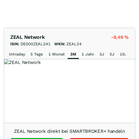
ZEAL Network
-9,49
%
ISIN:
DE000ZEAL241
WKN:
ZEAL24
Intraday
5 Tage
1 Monat
3M
1 Jahr
3J
5J
10J
Ma
ZEAL Network direkt bei SMARTBROKER+ handeln