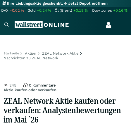
🎁 Ihre Lieblingsaktie geschenkt.
→ Jetzt Depot eröffnen
DAX
-0,02
%
Gold
+0,24
%
Öl (Brent)
+0,19
%
Dow Jones
+0,16
%
Aktien
ZEAL Network Aktie
Startseite
Nachrichten zu ZEAL Network
245
0 Kommentare
Aktie kaufen oder verkaufen
ZEAL Network Aktie kaufen oder
verkaufen: Analystenbewertungen
im Mai `26