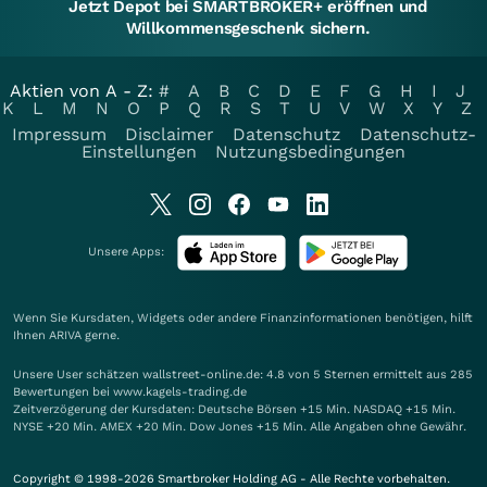
Jetzt Depot bei SMARTBROKER+ eröffnen und
Willkommensgeschenk sichern.
Aktien von A - Z:
#
A
B
C
D
E
F
G
H
I
J
K
L
M
N
O
P
Q
R
S
T
U
V
W
X
Y
Z
Impressum
Disclaimer
Datenschutz
Datenschutz-
Einstellungen
Nutzungsbedingungen
Unsere Apps:
Wenn Sie Kursdaten, Widgets oder andere Finanzinformationen benötigen, hilft
Ihnen
ARIVA
gerne.
Unsere User schätzen wallstreet-online.de: 4.8 von 5 Sternen ermittelt aus 285
Bewertungen bei www.kagels-trading.de
Zeitverzögerung der Kursdaten: Deutsche Börsen +15 Min. NASDAQ +15 Min.
NYSE +20 Min. AMEX +20 Min. Dow Jones +15 Min. Alle Angaben ohne Gewähr.
Copyright © 1998-2026 Smartbroker Holding AG - Alle Rechte vorbehalten.