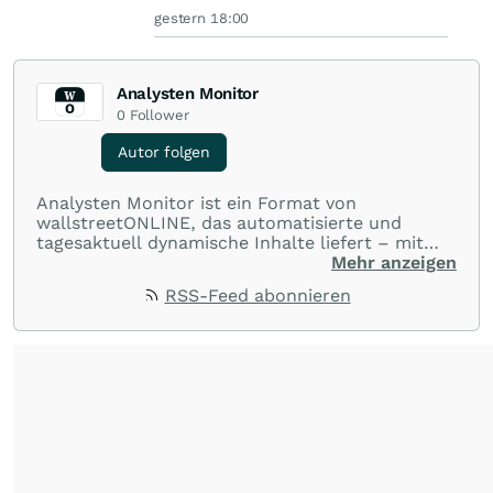
gestern 18:00
Analysten Monitor
0
Follower
Autor folgen
Analysten Monitor ist ein Format von
wallstreetONLINE, das automatisierte und
tagesaktuell dynamische Inhalte liefert – mit
einem klaren Schwerpunkt auf
Mehr anzeigen
Analystenmeinungen und deren Veränderungen
RSS-Feed abonnieren
über ein breites Spektrum an Aktien. Ob
Kursziele, Buy-/Hold-/Sell-Empfehlungen oder
Rating-Durchschnitte – Analysten Monitor
bündelt diese Daten objektiv und prägnant und
liefert Anlegern so einen schnellen Überblick
über die Einschätzungen professioneller
Analysten.