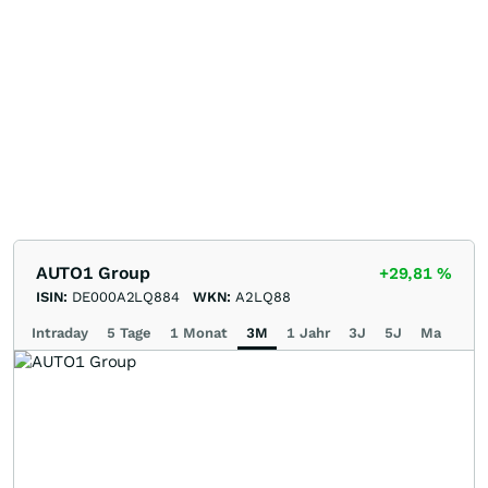
AUTO1 Group
+29,81
%
ISIN:
DE000A2LQ884
WKN:
A2LQ88
Intraday
5 Tage
1 Monat
3M
1 Jahr
3J
5J
Max