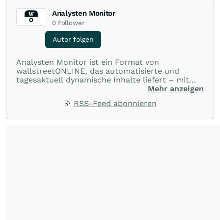
Analysten Monitor
0
Follower
Autor folgen
Analysten Monitor ist ein Format von
wallstreetONLINE, das automatisierte und
tagesaktuell dynamische Inhalte liefert – mit
einem klaren Schwerpunkt auf
Mehr anzeigen
Analystenmeinungen und deren Veränderungen
RSS-Feed abonnieren
über ein breites Spektrum an Aktien. Ob
Kursziele, Buy-/Hold-/Sell-Empfehlungen oder
Rating-Durchschnitte – Analysten Monitor
bündelt diese Daten objektiv und prägnant und
liefert Anlegern so einen schnellen Überblick
über die Einschätzungen professioneller
Analysten.