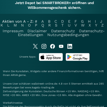
Jetzt Depot bei SMARTBROKER+ eröffnen und
Willkommensgeschenk sichern.
Aktien von A - Z:
#
A
B
C
D
E
F
G
H
I
J
K
L
M
N
O
P
Q
R
S
T
U
V
W
X
Y
Z
Impressum
Disclaimer
Datenschutz
Datenschutz-
Einstellungen
Nutzungsbedingungen
Unsere Apps:
Wenn Sie Kursdaten, Widgets oder andere Finanzinformationen benötigen, hilft
Ihnen
ARIVA
gerne.
Unsere User schätzen wallstreet-online.de: 4.8 von 5 Sternen ermittelt aus 285
Bewertungen bei www.kagels-trading.de
Zeitverzögerung der Kursdaten: Deutsche Börsen +15 Min. NASDAQ +15 Min.
NYSE +20 Min. AMEX +20 Min. Dow Jones +15 Min. Alle Angaben ohne Gewähr.
Werbehinweise:
Die Billigung des Basisprospekts durch die BaFin ist nicht als ihre Befürwortung