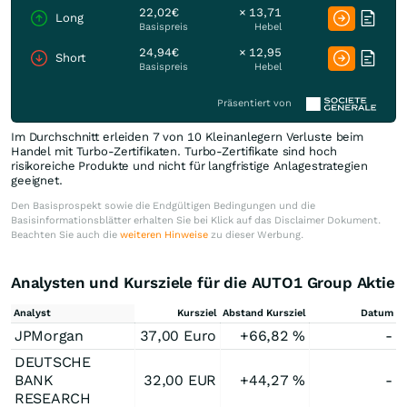
22,02€
× 13,71
Long
Basispreis
Hebel
24,94€
× 12,95
Short
Basispreis
Hebel
Präsentiert von
Im Durchschnitt erleiden 7 von 10 Kleinanlegern Verluste beim
Handel mit Turbo-Zertifikaten. Turbo-Zertifikate sind hoch
risikoreiche Produkte und nicht für langfristige Anlagestrategien
geeignet.
Den Basisprospekt sowie die Endgültigen Bedingungen und die
Basisinformationsblätter erhalten Sie bei Klick auf das Disclaimer Dokument.
Beachten Sie auch die
weiteren Hinweise
zu dieser Werbung.
Analysten und Kursziele für die AUTO1 Group Aktie
Analyst
Kursziel
Abstand Kursziel
Datum
JPMorgan
37,00
Euro
+66,82
%
-
DEUTSCHE
BANK
32,00
EUR
+44,27
%
-
RESEARCH