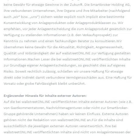
keine Gewähr für etwaige Gewinne in der Zukunft. Die Smartbroker Holding AG,
ihre verbundenen Unternehmen, ihre Organe und ihre Mitarbeiter (nachfolgend
auch „wir“ bzw. „uns“) sichern weder explizit noch implizit eine bestimmte
Kursentwicklung von Anlageprodukten oder Anlageproduktklassen zu. Wir
empfehlen, vor jeder Anlageentscheidung die zum Anlageprodukt gesetzlich zur
Verfügung zu stellenden Informationen (z.B. den Verkaufsprospekt) zur
Kenntnis zu nehmen und einen fachkundigen Berater zu konsultieren.Wir
übernehmen keine Gewähr für die Aktualität, Richtigkeit, Angemessenheit,
Qualität und Vollständigkeit der auf wallstreetONLINE zur Verfügung gestellten
Informationen.Machen Leser die bei wallstreetONLINE veröffentlichten Inhalte
zur Grundlage eigener Anlageentscheidungen, so geschieht dies auf eigenes
Risiko. Soweit rechtlich zulässig, schließen wir unsere Haftung für etwaige
direkt oder indirekt damit verbundene Vermögensschäden aus. Eine Haftung für
Vorsatz oder grobe Fahrlässigkeit bleibt unberührt.
Ergänzender Hinweis für Inhalte externer Autoren:
Auf die bei wallstreetONLINE veröffentlichten Inhalte externer Autoren (wie z.B.
von Gastkommentatoren, Nachrichtenagenturen oder nicht zur Smartbroker-
Gruppe gehörende Unternehmen) haben wir keinen Einfluss. Externe Autoren
gehören nicht der Redaktion von wallstreetONLINE an.Für die Inhalte sind
ausschließlich die jeweiligen externen Autoren verantwortlich. Ihre bei
wallstreetONLINE veröffentlichten Inhalte sind nicht von Anlageinteressen der