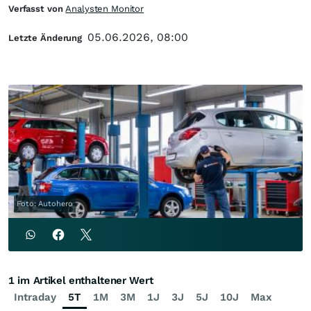
Verfasst von
Analysten Monitor
05.06.2026, 08:00
Letzte Änderung
Foto: Autohero
1 im Artikel enthaltener Wert
Intraday
5T
1M
3M
1J
3J
5J
10J
Max