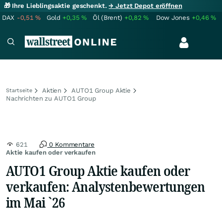
🎁 Ihre Lieblingsaktie geschenkt.
→ Jetzt Depot eröffnen
DAX
-0,51
%
Gold
+0,35
%
Öl (Brent)
+0,82
%
Dow Jones
+0,46
%
Aktien
AUTO1 Group Aktie
Startseite
Nachrichten zu AUTO1 Group
621
0 Kommentare
Aktie kaufen oder verkaufen
AUTO1 Group Aktie kaufen oder
verkaufen: Analystenbewertungen
im Mai `26