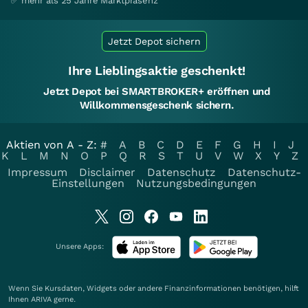
✅ mehr als 25 Jahre Marktpräsenz
Jetzt Depot sichern
Ihre Lieblingsaktie geschenkt!
Jetzt Depot bei SMARTBROKER+ eröffnen und
Willkommensgeschenk sichern.
Aktien von A - Z:
#
A
B
C
D
E
F
G
H
I
J
K
L
M
N
O
P
Q
R
S
T
U
V
W
X
Y
Z
Impressum
Disclaimer
Datenschutz
Datenschutz-
Einstellungen
Nutzungsbedingungen
Unsere Apps:
Wenn Sie Kursdaten, Widgets oder andere Finanzinformationen benötigen, hilft
Ihnen
ARIVA
gerne.