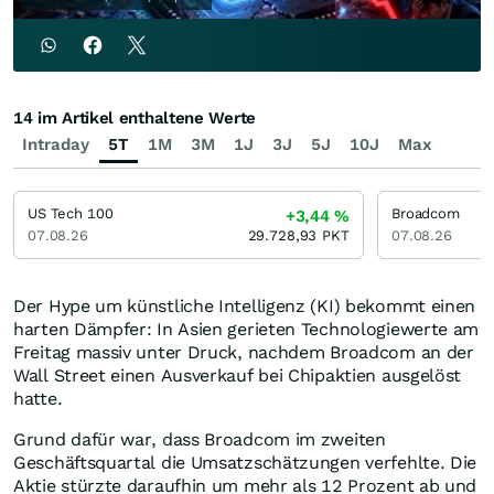
14 im Artikel enthaltene Werte
Intraday
5T
1M
3M
1J
3J
5J
10J
Max
US Tech 100
Broadcom
+3,44
%
07.08.26
29.728,93
PKT
07.08.26
Der Hype um künstliche Intelligenz (KI) bekommt einen
harten Dämpfer: In Asien gerieten Technologiewerte am
Freitag massiv unter Druck, nachdem Broadcom an der
Wall Street einen Ausverkauf bei Chipaktien ausgelöst
hatte.
Grund dafür war, dass Broadcom im zweiten
Geschäftsquartal die Umsatzschätzungen verfehlte. Die
Aktie stürzte daraufhin um mehr als 12 Prozent ab und