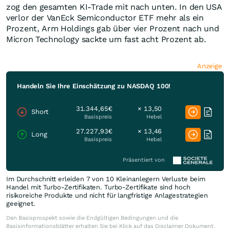
zog den gesamten KI-Trade mit nach unten. In den USA
verlor der VanEck Semiconductor ETF mehr als ein
Prozent, Arm Holdings gab über vier Prozent nach und
Micron Technology sackte um fast acht Prozent ab.
Anzeige
Handeln Sie Ihre Einschätzung zu NASDAQ 100!
31.344,65€
× 13,50
Short
Basispreis
Hebel
27.227,93€
× 13,46
Long
Basispreis
Hebel
Präsentiert von
Im Durchschnitt erleiden 7 von 10 Kleinanlegern Verluste beim
Handel mit Turbo-Zertifikaten. Turbo-Zertifikate sind hoch
risikoreiche Produkte und nicht für langfristige Anlagestrategien
geeignet.
Den Basisprospekt sowie die Endgültigen Bedingungen und die
Basisinformationsblätter erhalten Sie bei Klick auf das Disclaimer Dokument.