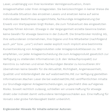
Leser, unabhängig von ihrer konkreten Vermögenssituation, ihrem
Anlageverhalten oder ihren Anlagezielen. Sie berücksichtigen in keiner Weise die
individuelle Situation des einzelnen Lesers und ersetzen keine auf seine
individuellen Bedürfnisse ausgerichtete, fachkundige Anlageberatung.Der
Erwerb von Wertpapieren birgt Risiken, die zum Totalverlust des eingesetzten
Kapitals führen können. Etwaige in der Vergangenheit erzielte Gewinne bieten
keine Gewähr für etwaige Gewinne in der Zukunft. Die Smartbroker Holding AG,
ihre verbundenen Unternehmen, ihre Organe und ihre Mitarbeiter (nachfolgend
auch „wir“ bzw. „uns“) sichern weder explizit noch implizit eine bestimmte
Kursentwicklung von Anlageprodukten oder Anlageproduktklassen zu. Wir
empfehlen, vor jeder Anlageentscheidung die zum Anlageprodukt gesetzlich zur
Verfügung zu stellenden Informationen (z.B. den Verkaufsprospekt) zur
Kenntnis zu nehmen und einen fachkundigen Berater zu konsultieren.Wir
übernehmen keine Gewähr für die Aktualität, Richtigkeit, Angemessenheit,
Qualität und Vollständigkeit der auf wallstreetONLINE zur Verfügung gestellten
Informationen.Machen Leser die bei wallstreetONLINE veröffentlichten Inhalte
zur Grundlage eigener Anlageentscheidungen, so geschieht dies auf eigenes
Risiko. Soweit rechtlich zulässig, schließen wir unsere Haftung für etwaige
direkt oder indirekt damit verbundene Vermögensschäden aus. Eine Haftung für
Vorsatz oder grobe Fahrlässigkeit bleibt unberührt.
Ergänzender Hinweis für Inhalte externer Autoren: