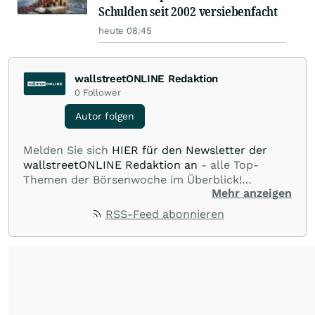
Schulden seit 2002 versiebenfacht
heute 08:45
wallstreetONLINE Redaktion
0
Follower
Autor folgen
Melden Sie sich
HIER für den Newsletter der
wallstreetONLINE Redaktion an
- alle Top-
Themen der Börsenwoche im Überblick!
Mehr anzeigen
Verpassen Sie kein wichtiges Anleger-Thema!
Für
Beiträge auf diesem journalistischen Channel ist
RSS-Feed abonnieren
die Chefredaktion der wallstreetONLINE
Redaktion verantwortlich.
Die Fachjournalisten
der wallstreetONLINE Redaktion berichten hier
mit ihren Kolleginnen und Kollegen aus den
Partnerredaktionen exklusiv, fundiert,
ausgewogen sowie unabhängig für den Anleger.
Die Zentralredaktion recherchiert intensiv, um