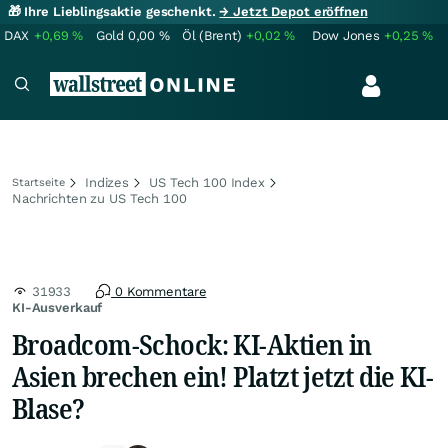
🎁 Ihre Lieblingsaktie geschenkt.
→ Jetzt Depot eröffnen
DAX
+0,69
%
Gold
0,00
%
Öl (Brent)
+0,02
%
Dow Jones
+0,25
%
Indizes
US Tech 100 Index
Startseite
Nachrichten zu US Tech 100
31933
0 Kommentare
KI-Ausverkauf
Broadcom-Schock: KI-Aktien in
Asien brechen ein! Platzt jetzt die KI-
Blase?