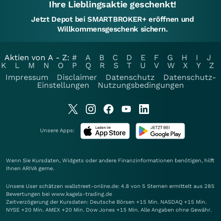
Ihre Lieblingsaktie geschenkt!
Jetzt Depot bei SMARTBROKER+ eröffnen und
Willkommensgeschenk sichern.
Aktien von A - Z:
#
A
B
C
D
E
F
G
H
I
J
K
L
M
N
O
P
Q
R
S
T
U
V
W
X
Y
Z
Impressum
Disclaimer
Datenschutz
Datenschutz-
Einstellungen
Nutzungsbedingungen
Unsere Apps:
Wenn Sie Kursdaten, Widgets oder andere Finanzinformationen benötigen, hilft
Ihnen
ARIVA
gerne.
Unsere User schätzen wallstreet-online.de: 4.8 von 5 Sternen ermittelt aus 285
Bewertungen bei www.kagels-trading.de
Zeitverzögerung der Kursdaten: Deutsche Börsen +15 Min. NASDAQ +15 Min.
NYSE +20 Min. AMEX +20 Min. Dow Jones +15 Min. Alle Angaben ohne Gewähr.