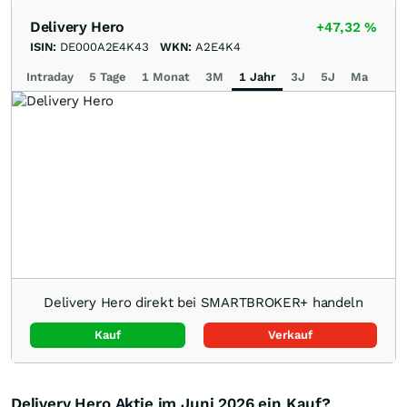
Delivery Hero
+47,32
%
ISIN:
DE000A2E4K43
WKN:
A2E4K4
Intraday
5 Tage
1 Monat
3M
1 Jahr
3J
5J
Max
Delivery Hero direkt bei SMARTBROKER+ handeln
Kauf
Verkauf
Delivery Hero Aktie im Juni 2026 ein Kauf?