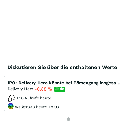
Knock-Out-Suche
Optionsschein-Suche
Zertifikate-Suche
Diskutieren Sie über die enthaltenen Werte
IPO: Delivery Hero könnte bei Börsengang insgesamt bis zu eine Milliarde einsammeln
-0,88
%
Delivery Hero
Aktie
116 Aufrufe heute
walker333 heute 18:03