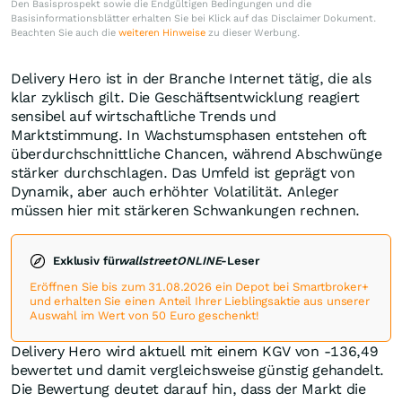
Den Basisprospekt sowie die Endgültigen Bedingungen und die
Basisinformationsblätter erhalten Sie bei Klick auf das Disclaimer Dokument.
Beachten Sie auch die
weiteren Hinweise
zu dieser Werbung.
Delivery Hero ist in der Branche Internet tätig, die als
klar zyklisch gilt. Die Geschäftsentwicklung reagiert
sensibel auf wirtschaftliche Trends und
Marktstimmung. In Wachstumsphasen entstehen oft
überdurchschnittliche Chancen, während Abschwünge
stärker durchschlagen. Das Umfeld ist geprägt von
Dynamik, aber auch erhöhter Volatilität. Anleger
müssen hier mit stärkeren Schwankungen rechnen.
Exklusiv für
wallstreetONLINE
-Leser
Eröffnen Sie bis zum 31.08.2026 ein Depot bei Smartbroker+
und erhalten Sie einen Anteil Ihrer Lieblingsaktie aus unserer
Auswahl im Wert von 50 Euro geschenkt!
Delivery Hero wird aktuell mit einem KGV von -136,49
bewertet und damit vergleichsweise günstig gehandelt.
Die Bewertung deutet darauf hin, dass der Markt die