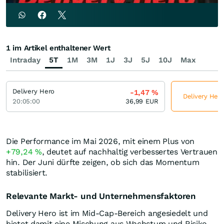
1 im Artikel enthaltener Wert
Intraday
5T
1M
3M
1J
3J
5J
10J
Max
Delivery Hero
-1,47
%
Delivery Hero
20:05:00
36,99
EUR
Die Performance im Mai 2026, mit einem Plus von
+79,24
%
, deutet auf nachhaltig verbessertes Vertrauen
hin. Der Juni dürfte zeigen, ob sich das Momentum
stabilisiert.
Relevante Markt- und Unternehmensfaktoren
Delivery Hero ist im Mid-Cap-Bereich angesiedelt und
bietet damit eine Mischung aus Wachstum und Risiko.