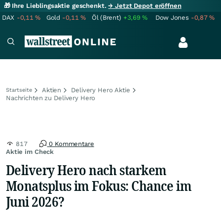
🎁 Ihre Lieblingsaktie geschenkt.
→ Jetzt Depot eröffnen
DAX
-0,11
%
Gold
-0,11
%
Öl (Brent)
+3,69
%
Dow Jones
-0,87
%
Aktien
Delivery Hero Aktie
Startseite
Nachrichten zu Delivery Hero
817
0 Kommentare
Aktie im Check
Delivery Hero nach starkem
Monatsplus im Fokus: Chance im
Juni 2026?