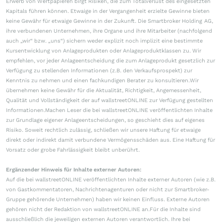
Erwerb von Wertpapieren birgt Risiken, die zum Totalverlust des eingesetzten
Kapitals führen können. Etwaige in der Vergangenheit erzielte Gewinne bieten
keine Gewähr für etwaige Gewinne in der Zukunft. Die Smartbroker Holding AG,
ihre verbundenen Unternehmen, ihre Organe und ihre Mitarbeiter (nachfolgend
auch „wir“ bzw. „uns“) sichern weder explizit noch implizit eine bestimmte
Kursentwicklung von Anlageprodukten oder Anlageproduktklassen zu. Wir
empfehlen, vor jeder Anlageentscheidung die zum Anlageprodukt gesetzlich zur
Verfügung zu stellenden Informationen (z.B. den Verkaufsprospekt) zur
Kenntnis zu nehmen und einen fachkundigen Berater zu konsultieren.Wir
übernehmen keine Gewähr für die Aktualität, Richtigkeit, Angemessenheit,
Qualität und Vollständigkeit der auf wallstreetONLINE zur Verfügung gestellten
Informationen.Machen Leser die bei wallstreetONLINE veröffentlichten Inhalte
zur Grundlage eigener Anlageentscheidungen, so geschieht dies auf eigenes
Risiko. Soweit rechtlich zulässig, schließen wir unsere Haftung für etwaige
direkt oder indirekt damit verbundene Vermögensschäden aus. Eine Haftung für
Vorsatz oder grobe Fahrlässigkeit bleibt unberührt.
Ergänzender Hinweis für Inhalte externer Autoren:
Auf die bei wallstreetONLINE veröffentlichten Inhalte externer Autoren (wie z.B.
von Gastkommentatoren, Nachrichtenagenturen oder nicht zur Smartbroker-
Gruppe gehörende Unternehmen) haben wir keinen Einfluss. Externe Autoren
gehören nicht der Redaktion von wallstreetONLINE an.Für die Inhalte sind
ausschließlich die jeweiligen externen Autoren verantwortlich. Ihre bei