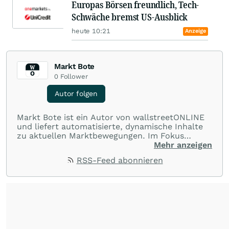
Europas Börsen freundlich, Tech-
Schwäche bremst US-Ausblick
heute 10:21
Anzeige
Markt Bote
0
Follower
Autor folgen
Markt Bote ist ein Autor von wallstreetONLINE
und liefert automatisierte, dynamische Inhalte
zu aktuellen Marktbewegungen. Im Fokus
stehen Tops und Flops, Branchentrends und
Mehr anzeigen
Impulse aus der Community. Ob Tech-Aktien,
RSS-Feed abonnieren
Rohstoffe oder Krypto – die Beiträge sind kurz,
prägnant und regen zur Diskussion an, sodass
Leser schnell einen Überblick gewinnen und
eigene Marktideen entwickeln können.