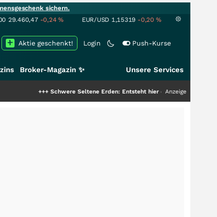
mensgeschenk sichern.
00
29.460,47
-0,24
%
EUR/USD
1,15319
-0,20
%
Aktie geschenkt!
Login
Push-Kurse
zins
Broker-Magazin ✨
Unsere Services
+++
Schwere Seltene Erden: Entsteht hier die nächste Milliardenstory?
Anzeige
++