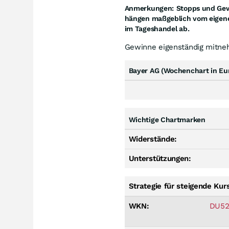
Anmerkungen:
Stopps und Gewi
hängen maßgeblich vom eigene
im Tageshandel ab.
Gewinne eigenständig mitn
Bayer AG (Wochenchart in Eu
Wichtige Chartmarken
Widerstände:
Unterstützungen:
Strategie für steigende Kur
WKN:
DU52