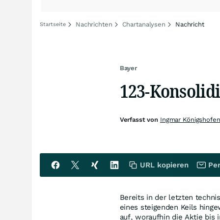
Nachrichten
Chartanalysen
Nachricht
Startseite
Bayer
123-Konsolid
Verfasst von
Ingmar Königshofe
URL kopieren
Per
Bereits in der letzten techn
eines steigenden Keils hinge
auf, woraufhin die Aktie bis