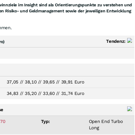
nnziele im Insight sind als Orientierungspunkte zu verstehen und
n Risiko- und Geldmanagement sowie der jeweiligen Entwicklung
ehmen.
Tendenz:
ro)
37,05
//
38,10
//
39,65
//
39,91 Euro
34,83
//
35,20
//
33,60
//
31,74 Euro
se
70
Typ:
Open End Turbo
Long