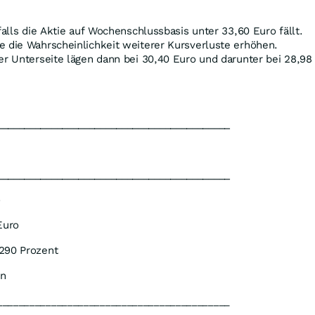
falls die Aktie auf Wochenschlussbasis unter 33,60 Euro fällt.
e die Wahrscheinlichkeit weiterer Kursverluste erhöhen.
er Unterseite lägen dann bei 30,40 Euro und darunter bei 28,98
___________________________________________
___________________________________________
o
Euro
290 Prozent
en
___________________________________________