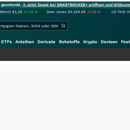
ie geschenkt.
→ Jetzt Depot bei SMARTBROKER+ eröffnen und Willkom
(Brent)
81,28
+2,32
%
Dow Jones
54.194,46
-0,38
%
US Tech 1
ETFs
Anleihen
Derivate
Rohstoffe
Krypto
Devisen
Fest