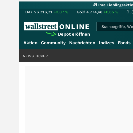
🎁 Ihre Lieblingsakt
DAX
26.216,21
+0,07
%
Gold
4.274,48
+0,65
%
Öl 
Depot eröffnen
Aktien
Community
Nachrichten
Indizes
Fonds
NEWS TICKER