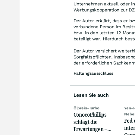
Unternehmen aktuell oder in
Werbungskooperation zur DZ 
Der Autor erklärt, dass er b
verbundene Person im Besitz 
bzw. in den letzten 12 Mona
beteiligt war. Hierdurch bes
Der Autor versichert weiterh
Sorgfaltspflichten, insbeson
der erforderlichen Sachkennt
Haftungsausschluss
Lesen Sie auch
Ölpreis-Turbo
Yen-R
ConocoPhillips
Nebe
Fed 
schlägt die
inte
Erwartungen –