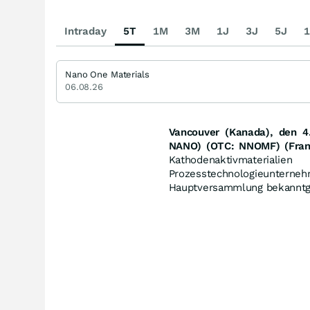
Intraday
5T
1M
3M
1J
3J
5J
1
Nano One Materials
06.08.26
Vancouver (Kanada), den 4
NANO) (OTC: NNOMF) (Fran
Kathodenaktivmaterial
Prozesstechnologieuntern
Hauptversammlung bekanntg