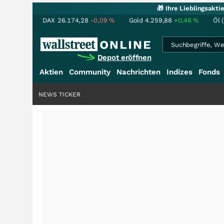
🎁 Ihre Lieblingsakt
DAX
26.174,28
-0,09
%
Gold
4.259,88
+0,46
%
Öl 
Depot eröffnen
Aktien
Community
Nachrichten
Indizes
Fonds
NEWS TICKER