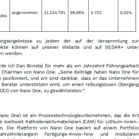
angenommen
31.224.791
99,98%
4.732
0,02%
 des
mmungsergebnisse zu jedem der auf der Versammlung zur
unkte können auf unserer Website und auf SEDAR+ unter
en werden.
e ich Dan Blondal für mehr als ein Jahrzehnt Führungsarbeit
, Chairman von Nano One. „Seine Beiträge haben Nano One für
positioniert, und wir sind dankbar, dass er das Unternehmen
 Berater unterstützen wird, um einen reibungslosen Übergang
 CEO von Nano One, zu gewährleisten.“
ano One) ist ein Prozesstechnologieunternehmen, das die Art
ie weltweit Kathodenaktivmaterialien (CAM) für Lithium-Ionen-
en. Die Plattform von Nano One basiert auf einem Portfolio
 jahrzehntelangem Fertigungs-Know-how und modularen