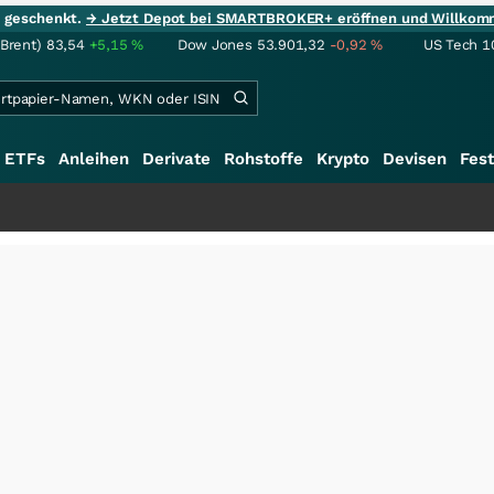
ie geschenkt.
→ Jetzt Depot bei SMARTBROKER+ eröffnen und Willkom
(Brent)
83,54
+5,15
%
Dow Jones
53.901,32
-0,92
%
US Tech 1
ETFs
Anleihen
Derivate
Rohstoffe
Krypto
Devisen
Fest
+