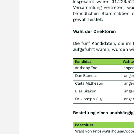
Insgesamt waren 31.229.523
Versammlung vertreten, wa
befindlichen Stammaktien d
gewährleistet.
Wahl der Direktoren
Die fünf Kandidaten, die im
aufgeführt waren, wurden wi
Kandidat
Wahle
Anthony Tse
ange
Dan Blondal
ang
Carla Matheson
ang
Lisa Skakun
ang
Dr. Joseph Guy
ang
Bestellung eines unabhängig
Beschluss
Wahl von PricewaterhouseCoop