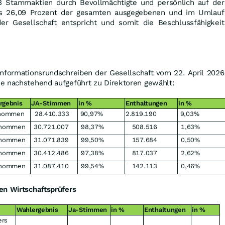
 Stammaktien durch Bevollmächtigte und persönlich auf der
s 26,09 Prozent der gesamten ausgegebenen und im Umlauf
er Gesellschaft entspricht und somit die Beschlussfähigkeit
 Informationsrundschreiben der Gesellschaft vom 22. April 2026
e nachstehend aufgeführt zu Direktoren gewählt:
rgebnis
JA-Stimmen
in %
Enthaltungen
in %
nommen
28.410.333
90,97%
2.819.190
9,03%
enommen
30.721.007
98,37%
508.516
1,63%
enommen
31.071.839
99,50%
157.684
0,50%
enommen
30.412.486
97,38%
817.037
2,62%
enommen
31.087.410
99,54%
142.113
0,46%
en Wirtschaftsprüfers
Wahlergebnis
Ja-Stimmen
in %
Enthaltungen
in %
ers