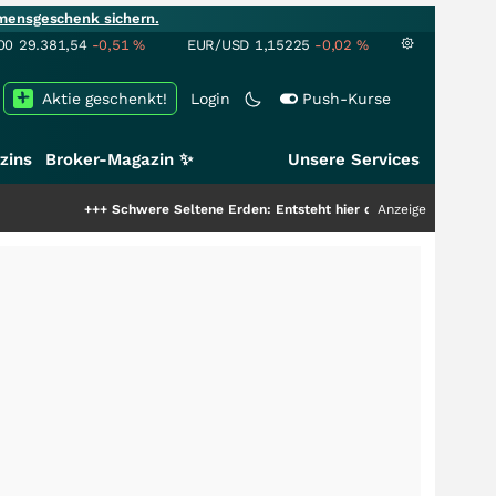
mensgeschenk sichern.
00
29.381,54
-0,51
%
EUR/USD
1,15225
-0,02
%
Aktie geschenkt!
Login
Push-Kurse
zins
Broker-Magazin ✨
Unsere Services
++
Schwere Seltene Erden: Entsteht hier die nächste Milliardenstory?
Anzeige
+++