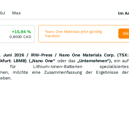
0J
Max
Im Ar
+15,94
%
Nano One Materials jetzt günstig
SM
handeln!
0,8000
CAD
. Juni 2026 / IRW-Press / Nano One Materials Corp. (TSX:
kfurt: LBMB) („Nano One“
oder das
„Unternehmen“),
ein auf
ien für Lithium-Ionen-Batterien spezialisiertes
ehmen, möchte eine Zusammenfassung der Ergebnisse der
eben.