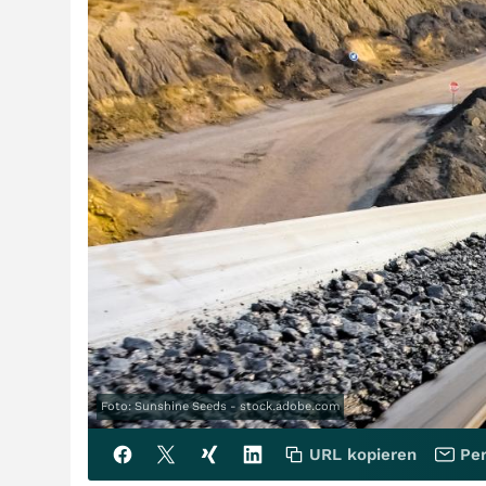
Foto: Sunshine Seeds - stock.adobe.com
URL kopieren
Per