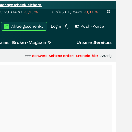
mensgeschenk sichern.
00
29.374,87
-0,53
%
EUR/USD
1,15465
-0,07
%
Aktie geschenkt!
Login
Push-Kurse
zins
Broker-Magazin ✨
Unsere Services
++
Schwere Seltene Erden: Entsteht hier die nächste Milliardenstory?
Anzeige
+++