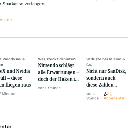
r Sparkasse verlangen.
ess.de
ie Woods neue
Was steckt dahinter?
Verluste bei Micron &
Nintendo schlägt
en
Co.
eX und Nvidia
Nicht nur SanDisk,
alle Erwartungen –
uft – diese
sondern auch
doch der Haken ist
en fliegen raus
diese Zahlen
gewaltig
vor 1 Stunde
sorgen jetzt für
7 Minuten
vor 1
1
Ärger!
Stunde
Kommentar
entar