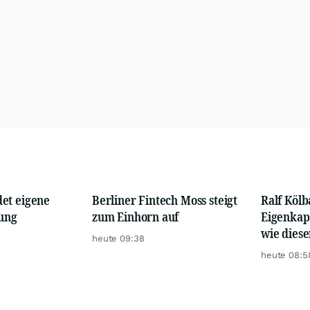
et eigene
Berliner Fintech Moss steigt
Ralf Kölb
lung
zum Einhorn auf
Eigenkapi
wie diese
heute 09:38
Westerwa
heute 08:5