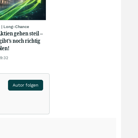
 | Long-Chance
ktien gehen steil –
gibt's noch richtig
len!
19:32
Autor folgen