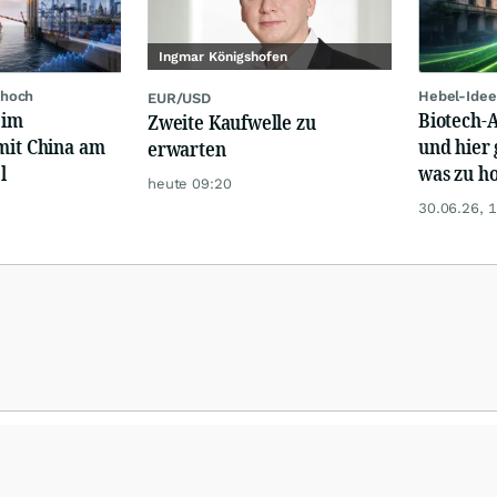
Ingmar Königshofen
 hoch
Hebel-Idee
EUR/USD
eim
Biotech-A
Zweite Kaufwelle zu
mit China am
und hier 
erwarten
l
was zu ho
heute 09:20
30.06.26, 