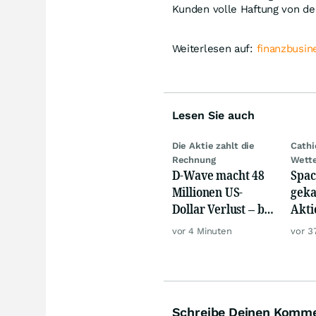
Kunden volle Haftung von de
Weiterlesen auf:
finanzbusin
Lesen Sie auch
Die Aktie zahlt die
Cath
Rechnung
Wett
D-Wave macht 48
Spac
Millionen US-
geka
Dollar Verlust – bei
Akti
nur 3,1 Millionen
vor 4 Minuten
vor 3
Umsatz
Schreibe Deinen Komm