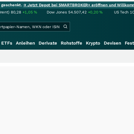
ie geschenkt.
→ Jetzt Depot bei SMARTBROKER+ eröffnen und Willkom
Brent)
80,28
+1,05
%
Dow Jones
54.507,42
+0,20
%
US Tech 1
ETFs
Anleihen
Derivate
Rohstoffe
Krypto
Devisen
Fest
+