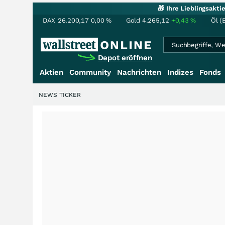
🎁 Ihre Lieblingsakt
DAX
26.200,17
0,00
%
Gold
4.265,12
+0,43
%
Öl (
Depot eröffnen
Aktien
Community
Nachrichten
Indizes
Fonds
NEWS TICKER